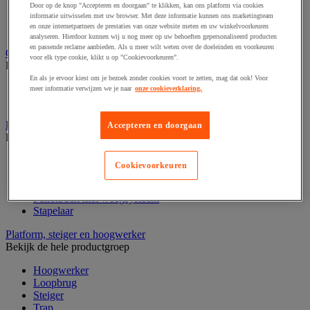
Laboratoriumkast
Door op de knop "Accepteren en doorgaan" te klikken, kan ons platform via cookies
Laboratoriumladekast
informatie uitwisselen met uw browser. Met deze informatie kunnen ons marketingteam
en onze internetpartners de prestaties van onze website meten en uw winkelvoorkeuren
Laboratoriumtafel
analyseren. Hierdoor kunnen wij u nog meer op uw behoeften gepersonaliseerd producten
en passende reclame aanbieden. Als u meer wilt weten over de doeleinden en voorkeuren
Opstapkruk, trap en ladder
voor elk type cookie, klikt u op "Cookievoorkeuren".
Bekijk de hele productgroep
En als je ervoor kiest om je bezoek zonder cookies voort te zetten, mag dat ook! Voor
Ladder
meer informatie verwijzen we je naar
onze cookieverklaring.
Trapladder en opstapkruk
Palletwagen
Accepteren en doorgaan
Bekijk de hele productgroep
Elektrische pallettruck
Cookievoorkeuren
Handpallettruck
Hoogheffende pallettruck
Pallettruck met weegsysteem
Stapelaar
Platform, steiger en hoogwerker
Bekijk de hele productgroep
Hoogwerker
Loopbrug
Steiger
Trap