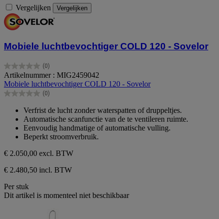
Vergelijken
Vergelijken
Mobiele luchtbevochtiger COLD 120 - Sovelor
(0)
0.0
Artikelnummer : MIG2459042
van
Mobiele luchtbevochtiger COLD 120 - Sovelor
de
(0)
5
0.0
sterren.
van
Verfrist de lucht zonder waterspatten of druppeltjes.
de
Automatische scanfunctie van de te ventileren ruimte.
5
Eenvoudig handmatige of automatische vulling.
sterren.
Beperkt stroomverbruik.
€ 2.050,00
excl. BTW
€ 2.480,50 incl. BTW
Per stuk
Dit artikel is momenteel niet beschikbaar