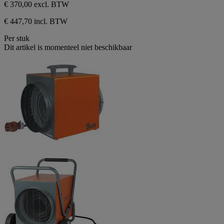
1
€ 370,00
excl. BTW
beoordeling
€ 447,70 incl. BTW
Per stuk
Dit artikel is momenteel niet beschikbaar