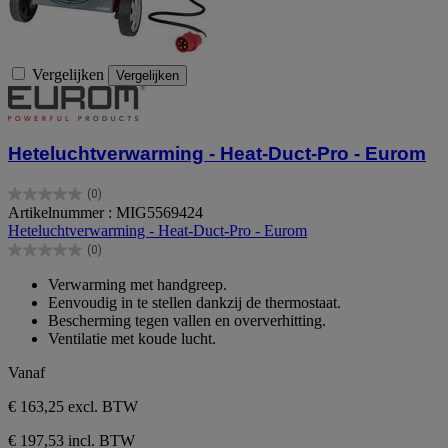
Vergelijken
Vergelijken
Heteluchtverwarming - Heat-Duct-Pro - Eurom
(0)
0.0
Artikelnummer : MIG5569424
van
Heteluchtverwarming - Heat-Duct-Pro - Eurom
de
(0)
5
0.0
sterren.
van
Verwarming met handgreep.
de
Eenvoudig in te stellen dankzij de thermostaat.
5
Bescherming tegen vallen en oververhitting.
sterren.
Ventilatie met koude lucht.
Vanaf
€ 163,25
excl. BTW
€ 197,53 incl. BTW