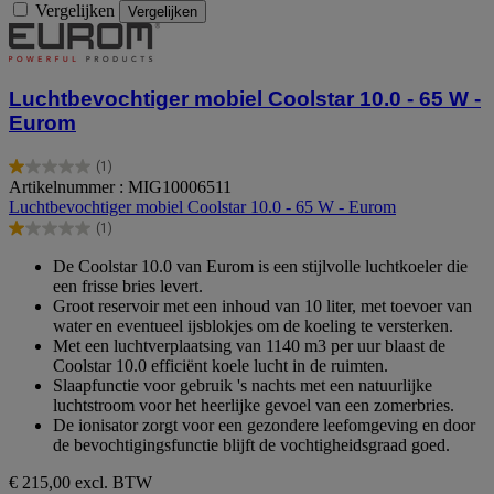
Vergelijken
Vergelijken
Luchtbevochtiger mobiel Coolstar 10.0 - 65 W -
Eurom
(1)
1.0
Artikelnummer : MIG10006511
van
Luchtbevochtiger mobiel Coolstar 10.0 - 65 W - Eurom
de
(1)
5
1.0
sterren.
van
De Coolstar 10.0 van Eurom is een stijlvolle luchtkoeler die
1
de
een frisse bries levert.
beoordeling
5
Groot reservoir met een inhoud van 10 liter, met toevoer van
sterren.
water en eventueel ijsblokjes om de koeling te versterken.
1
Met een luchtverplaatsing van 1140 m3 per uur blaast de
beoordeling
Coolstar 10.0 efficiënt koele lucht in de ruimten.
Slaapfunctie voor gebruik 's nachts met een natuurlijke
luchtstroom voor het heerlijke gevoel van een zomerbries.
De ionisator zorgt voor een gezondere leefomgeving en door
de bevochtigingsfunctie blijft de vochtigheidsgraad goed.
€ 215,00
excl. BTW