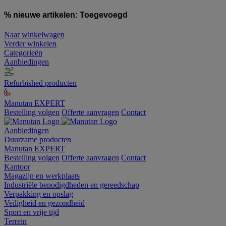
% nieuwe artikelen:
Toegevoegd
Naar winkelwagen
Verder winkelen
Categorieën
Aanbiedingen
Refurbished producten
Manutan EXPERT
Bestelling volgen
Offerte aanvragen
Contact
Aanbiedingen
Duurzame producten
Manutan EXPERT
Bestelling volgen
Offerte aanvragen
Contact
Kantoor
Magazijn en werkplaats
Industriële benodigdheden en gereedschap
Verpakking en opslag
Veiligheid en gezondheid
Sport en vrije tijd
Terrein