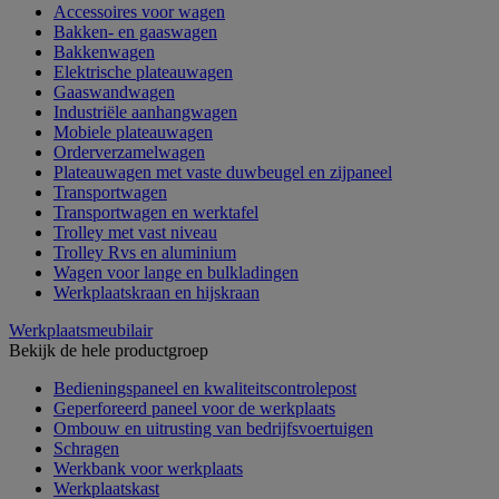
Accessoires voor wagen
Bakken- en gaaswagen
Bakkenwagen
Elektrische plateauwagen
Gaaswandwagen
Industriële aanhangwagen
Mobiele plateauwagen
Orderverzamelwagen
Plateauwagen met vaste duwbeugel en zijpaneel
Transportwagen
Transportwagen en werktafel
Trolley met vast niveau
Trolley Rvs en aluminium
Wagen voor lange en bulkladingen
Werkplaatskraan en hijskraan
Werkplaatsmeubilair
Bekijk de hele productgroep
Bedieningspaneel en kwaliteitscontrolepost
Geperforeerd paneel voor de werkplaats
Ombouw en uitrusting van bedrijfsvoertuigen
Schragen
Werkbank voor werkplaats
Werkplaatskast