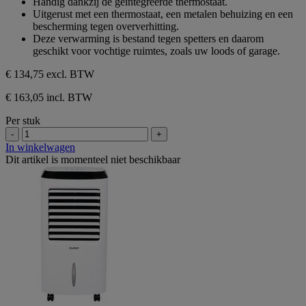
Handig dankzij de geïntegreerde thermostaat.
4
Uitgerust met een thermostaat, een metalen behuizing en een
beoordelingen
bescherming tegen oververhitting.
Deze verwarming is bestand tegen spetters en daarom
geschikt voor vochtige ruimtes, zoals uw loods of garage.
€ 134,75
excl. BTW
€ 163,05 incl. BTW
Per stuk
-
+
In winkelwagen
Dit artikel is momenteel niet beschikbaar