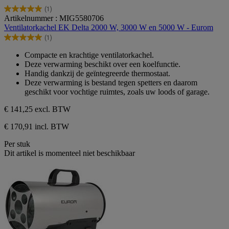
(1)
5.0
Artikelnummer : MIG5580706
van
Ventilatorkachel EK Delta 2000 W, 3000 W en 5000 W - Eurom
de
(1)
5
5.0
sterren.
van
Compacte en krachtige ventilatorkachel.
1
de
Deze verwarming beschikt over een koelfunctie.
beoordeling
5
Handig dankzij de geïntegreerde thermostaat.
sterren.
Deze verwarming is bestand tegen spetters en daarom
1
geschikt voor vochtige ruimtes, zoals uw loods of garage.
beoordeling
€ 141,25
excl. BTW
€ 170,91 incl. BTW
Per stuk
Dit artikel is momenteel niet beschikbaar