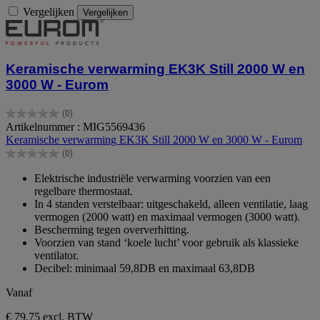
Vergelijken
Vergelijken
Keramische verwarming EK3K Still 2000 W en
3000 W - Eurom
(0)
0.0
Artikelnummer : MIG5569436
van
Keramische verwarming EK3K Still 2000 W en 3000 W - Eurom
de
(0)
5
0.0
sterren.
van
Elektrische industriële verwarming voorzien van een
de
regelbare thermostaat.
5
In 4 standen verstelbaar: uitgeschakeld, alleen ventilatie, laag
sterren.
vermogen (2000 watt) en maximaal vermogen (3000 watt).
Bescherming tegen oververhitting.
Voorzien van stand ‘koele lucht’ voor gebruik als klassieke
ventilator.
Decibel: minimaal 59,8DB en maximaal 63,8DB
Vanaf
€ 79,75
excl. BTW