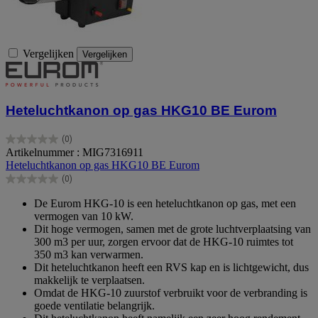
Vergelijken
Vergelijken
Heteluchtkanon op gas HKG10 BE Eurom
(0)
0.0
Artikelnummer : MIG7316911
van
Heteluchtkanon op gas HKG10 BE Eurom
de
(0)
5
0.0
sterren.
van
De Eurom HKG-10 is een heteluchtkanon op gas, met een
de
vermogen van 10 kW.
5
Dit hoge vermogen, samen met de grote luchtverplaatsing van
sterren.
300 m3 per uur, zorgen ervoor dat de HKG-10 ruimtes tot
350 m3 kan verwarmen.
Dit heteluchtkanon heeft een RVS kap en is lichtgewicht, dus
makkelijk te verplaatsen.
Omdat de HKG-10 zuurstof verbruikt voor de verbranding is
goede ventilatie belangrijk.