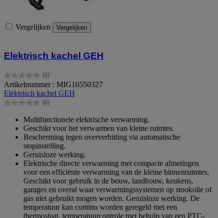
Vergelijken
Vergelijken
Elektrisch kachel GEH
(0)
0.0
Artikelnummer : MIG16550327
van
Elektrisch kachel GEH
de
(0)
5
0.0
sterren.
van
Multifunctionele elektrische verwarming.
de
Geschikt voor het verwarmen van kleine ruimtes.
5
Bescherming tegen oververhitting via automatische
sterren.
stopinstelling.
Geruisloze werking.
Elektrische directe verwarming met compacte afmetingen
voor een efficiënte verwarming van de kleine binnenruimtes.
Geschikt voor gebruik in de bouw, landbouw, keukens,
garages en overal waar verwarmingssystemen op stookolie of
gas niet gebruikt mogen worden. Geruisloze werking. De
temperatuur kan continu worden geregeld met een
thermostaat, temperatuurcontrole met behulp van een PTC-