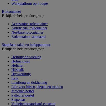
Werkplatform op hoogte
Rolcontainer
Bekijk de hele productgroep
Accessoires rolcontainer
Antidiefstal rolcontainer
Nestbare rolcontainer
Rolcontainer standaard
Stapelaar, takel en hefapparatuur
Bekijk de hele productgroep
Hefbrug en wielkeg
Hefmagneet
Heftafel
Hijsbalk
Hijswerktuig
Krik
Laadbrug en dokhelling
Lier voor hijsen, slepen en trekken
Materiaalheffer
Palletheftoestel
Stapelaar
Veiligheidsstandaard en steun