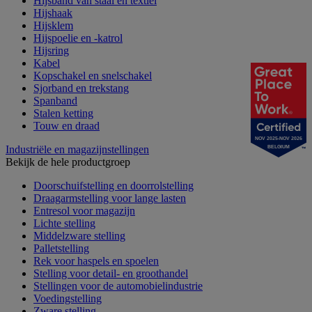
Hijsband van staal en textiel
Hijshaak
Hijsklem
Hijspoelie en -katrol
Hijsring
Kabel
Kopschakel en snelschakel
Sjorband en trekstang
Spanband
Stalen ketting
Touw en draad
NOV 2025-NOV 2026
Industriële en magazijnstellingen
BELGIUM
Bekijk de hele productgroep
Doorschuifstelling en doorrolstelling
Draagarmstelling voor lange lasten
Entresol voor magazijn
Lichte stelling
Middelzware stelling
Palletstelling
Rek voor haspels en spoelen
Stelling voor detail- en groothandel
Stellingen voor de automobielindustrie
Voedingstelling
Zware stelling