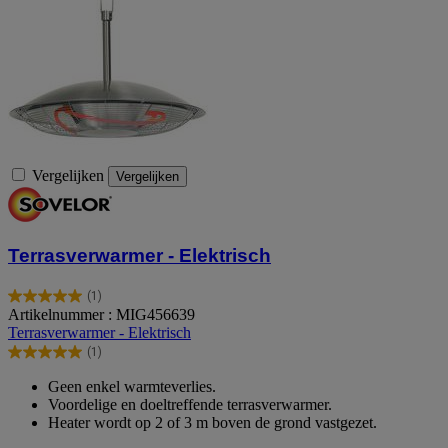
Vergelijken
Vergelijken
Terrasverwarmer - Elektrisch
(1)
5.0
Artikelnummer : MIG456639
van
Terrasverwarmer - Elektrisch
de
(1)
5
5.0
sterren.
van
Geen enkel warmteverlies.
1
de
Voordelige en doeltreffende terrasverwarmer.
beoordeling
5
Heater wordt op 2 of 3 m boven de grond vastgezet.
sterren.