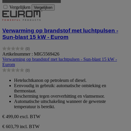
Vergelijken
Vergelijken
Verwarming op brandstof met luchtpulsen -
Sun-blast 15 kW - Eurom
(0)
0.0
Artikelnummer : MIG5569426
van
Verwarming op brandstof met luchtpulsen - Sun-blast 15 kW -
de
Eurom
5
(0)
sterren.
0.0
van
Heteluchtkanon op petroleum of diesel.
de
Eenvoudig in gebruik: automatische ontsteking en
5
thermostaat.
sterren.
Bescherming tegen oververhitting en vlamsensor.
Automatische uitschakeling wanneer de gewenste
temperatuur is bereikt.
€ 499,00
excl. BTW
€ 603,79 incl. BTW