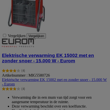
Vergelijken
Vergelijken
Elektrische verwarming EK 15002 met en
zonder snoer - 15.000 W - Eurom
(4)
3.8
Artikelnummer : MIG5580726
van
Elektrische verwarming EK 15002 met en zonder snoer - 15.000 W
de
- Eurom
5
(4)
sterren.
3.8
4
van
Verwarming die in een mum van tijd zorgt voor een
beoordelingen
de
aangename temperatuur in de ruimte.
5
Deze verwarming beschikt over een koelfunctie.
sterren.