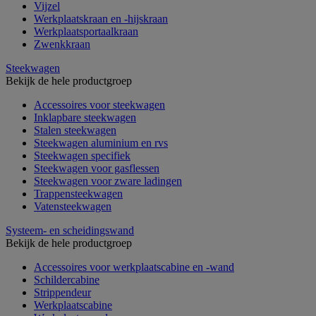
Vijzel
Werkplaatskraan en -hijskraan
Werkplaatsportaalkraan
Zwenkkraan
Steekwagen
Bekijk de hele productgroep
Accessoires voor steekwagen
Inklapbare steekwagen
Stalen steekwagen
Steekwagen aluminium en rvs
Steekwagen specifiek
Steekwagen voor gasflessen
Steekwagen voor zware ladingen
Trappensteekwagen
Vatensteekwagen
Systeem- en scheidingswand
Bekijk de hele productgroep
Accessoires voor werkplaatscabine en -wand
Schildercabine
Strippendeur
Werkplaatscabine