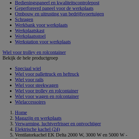
Bedieningspaneel en kwaliteitscontrolepost
Geperforeerd paneel voor de werkplaats
Ombouw en uitrusting van bedrijfsvoertuigen
Schragen
Werkbank voor werkplaats
Werkplaatskast
Werkplaatsstoel
Werkstation voor werkplaats
Wiel voor trolley en rolcontainer
Bekijk de hele productgroep
Speciaal wiel
Wiel voor pallettruck en heftruck
Wiel voor rails
Wiel voor steekwagen
Wiel voor trolley en rolcontainer
Wiel voor wagen en rolcontainer
Wielaccessoires
Home
Magazijn en werkplaats
Verwarming, luchtverfrisser en ontvochtiger
Elektrische kachel
(24)
Ventilatorkachel EK Delta 2000 W, 3000 W en 5000 W -