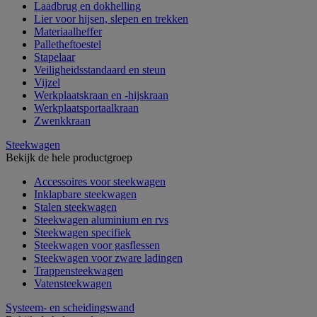
Laadbrug en dokhelling
Lier voor hijsen, slepen en trekken
Materiaalheffer
Palletheftoestel
Stapelaar
Veiligheidsstandaard en steun
Vijzel
Werkplaatskraan en -hijskraan
Werkplaatsportaalkraan
Zwenkkraan
Steekwagen
Bekijk de hele productgroep
Accessoires voor steekwagen
Inklapbare steekwagen
Stalen steekwagen
Steekwagen aluminium en rvs
Steekwagen specifiek
Steekwagen voor gasflessen
Steekwagen voor zware ladingen
Trappensteekwagen
Vatensteekwagen
Systeem- en scheidingswand