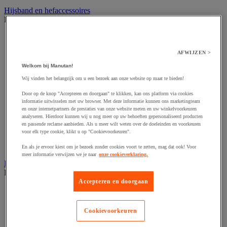
Hijsband en hefaccessoires
Bekijk de hele productgroep
Draadspanner
Harpsluiting
AFWIJZEN >
Hijsband van staal en textiel
Hijshaak
Welkom bij Manutan!
Hijsklem
Wij vinden het belangrijk om u een bezoek aan onze website op maat te bieden!
Hijspoelie en -katrol
Hijsring
Door op de knop "Accepteren en doorgaan" te klikken, kan ons platform via cookies
Kabel
informatie uitwisselen met uw browser. Met deze informatie kunnen ons marketingteam
Kopschakel en snelschakel
en onze internetpartners de prestaties van onze website meten en uw winkelvoorkeuren
analyseren. Hierdoor kunnen wij u nog meer op uw behoeften gepersonaliseerd producten
Sjorband en trekstang
en passende reclame aanbieden. Als u meer wilt weten over de doeleinden en voorkeuren
Spanband
voor elk type cookie, klikt u op "Cookievoorkeuren".
Stalen ketting
Touw en draad
En als je ervoor kiest om je bezoek zonder cookies voort te zetten, mag dat ook! Voor
meer informatie verwijzen we je naar
onze cookieverklaring.
Industriële en magazijnstellingen
Bekijk de hele productgroep
Accepteren en doorgaan
Doorschuifstelling en doorrolstelling
Draagarmstelling voor lange lasten
Entresol voor magazijn
Cookievoorkeuren
Lichte stelling
Middelzware stelling