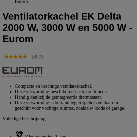
Eurom
Ventilatorkachel EK Delta
2000 W, 3000 W en 5000 W -
Eurom
5.0
(1)
5.0
van
5
sterren,
gemiddelde
scorewaarde.
Compacte en krachtige ventilatorkachel.
Read
Deze verwarming beschikt over een koelfunctie.
a
Handig dankzij de geïntegreerde thermostaat.
Review.
Deze verwarming is bestand tegen spetters en daarom
Dezelfde
paginalink.
geschikt voor vochtige ruimtes, zoals uw loods of garage.
Volledige beschrijving
Klantgarantie : 3 jaar