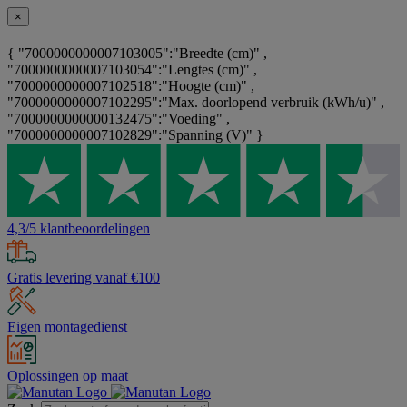
×
{ "7000000000007103005":"Breedte (cm)" ,
"7000000000007103054":"Lengtes (cm)" ,
"7000000000007102518":"Hoogte (cm)" ,
"7000000000007102295":"Max. doorlopend verbruik (kWh/u)" ,
"7000000000000132475":"Voeding" ,
"7000000000007102829":"Spanning (V)" }
4,3/5 klantbeoordelingen
Gratis levering vanaf €100
Eigen montagedienst
Oplossingen op maat