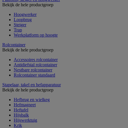
Bekijk de hele productgroep
Hoogwerker
Loopbrug
Steiger
Trap
Werkplatform op hoogte
Rolcontainer
Bekijk de hele productgroep
Accessoires rolcontainer
Antidiefstal rolcontainer
Nestbare rolcontainer
Rolcontainer standaard
Stapelaar, takel en hefapparatuur
Bekijk de hele productgroep
Hefbrug en wielkeg
Hefmagneet
Heftafel
Hijsbalk
Hijswerktuig
Krik