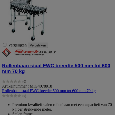
Vergelijken
Vergelijken
Rollenbaan staal FWC breedte 500 mm tot 600
mm 70 kg
(0)
0.0
Artikelnummer : MIG4078918
van
Rollenbaan staal FWC breedte 500 mm tot 600 mm 70 kg
de
(0)
5
0.0
sterren.
van
Premium kwaliteit stalen rollenbaan met een capaciteit van 70
de
kg per strekkende meter.
5
Stalen frame.