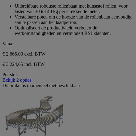
sterren.
van
Uitbreidbare robuuste rollenbaan met kunststof rollen, voor
de
lasten van 30 tot 40 kg per strekkende meter.
5
Verstelbare poten om de hoogte van de rollenbaan eenvoudig
sterren.
aan te passen aan het laadperron.
Optimaliseert de productiviteit, verbetert de
werkomstandigheden en vermindert RSI-klachten.
Vanaf
€ 2.665,00
excl. BTW
€ 3.224,65 incl. BTW
Per stuk
Bekijk 2 opties
Dit artikel is momenteel niet beschikbaar