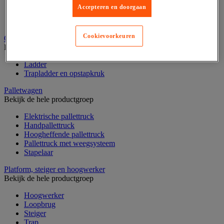
Laboratoriumkast
Accepteren en doorgaan
Laboratoriumladekast
Laboratoriumtafel
Cookievoorkeuren
Opstapkruk, trap en ladder
Bekijk de hele productgroep
Ladder
Trapladder en opstapkruk
Palletwagen
Bekijk de hele productgroep
Elektrische pallettruck
Handpallettruck
Hoogheffende pallettruck
Pallettruck met weegsysteem
Stapelaar
Platform, steiger en hoogwerker
Bekijk de hele productgroep
Hoogwerker
Loopbrug
Steiger
Trap