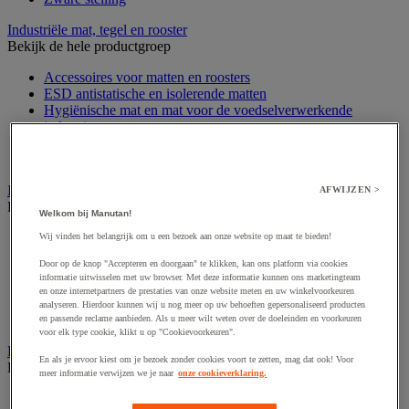
Industriële mat, tegel en rooster
Bekijk de hele productgroep
Accessoires voor matten en roosters
ESD antistatische en isolerende matten
Hygiënische mat en mat voor de voedselverwerkende
industrie
Industriële antivermoeidheidsmatten en -tegels
Industriële roosters
Industriele ventilator en afzuigkap
AFWIJZEN >
Bekijk de hele productgroep
Welkom bij Manutan!
Accessoires voor afzuigsysteem
Wij vinden het belangrijk om u een bezoek aan onze website op maat te bieden!
Accessoires voor ventilatiesysteem
Door op de knop "Accepteren en doorgaan" te klikken, kan ons platform via cookies
Afzuigkap en -bak
informatie uitwisselen met uw browser. Met deze informatie kunnen ons marketingteam
Industriële ventilator
en onze internetpartners de prestaties van onze website meten en uw winkelvoorkeuren
Koppeling en verluchtingskoker
analyseren. Hierdoor kunnen wij u nog meer op uw behoeften gepersonaliseerd producten
Rook afzuigkap
en passende reclame aanbieden. Als u meer wilt weten over de doeleinden en voorkeuren
voor elk type cookie, klikt u op "Cookievoorkeuren".
Laboratoriummeubilair
En als je ervoor kiest om je bezoek zonder cookies voort te zetten, mag dat ook! Voor
Bekijk de hele productgroep
meer informatie verwijzen we je naar
onze cookieverklaring.
Accessoires voor laboratoria