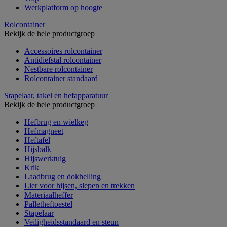
Werkplatform op hoogte
Rolcontainer
Bekijk de hele productgroep
Accessoires rolcontainer
Antidiefstal rolcontainer
Nestbare rolcontainer
Rolcontainer standaard
Stapelaar, takel en hefapparatuur
Bekijk de hele productgroep
Hefbrug en wielkeg
Hefmagneet
Heftafel
Hijsbalk
Hijswerktuig
Krik
Laadbrug en dokhelling
Lier voor hijsen, slepen en trekken
Materiaalheffer
Palletheftoestel
Stapelaar
Veiligheidsstandaard en steun