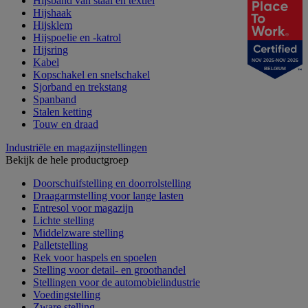
Hijsband van staal en textiel
Hijshaak
Hijsklem
Hijspoelie en -katrol
Hijsring
Kabel
NOV 2025-NOV 2026
BELGIUM
Kopschakel en snelschakel
Sjorband en trekstang
Spanband
Stalen ketting
Touw en draad
Industriële en magazijnstellingen
Bekijk de hele productgroep
Doorschuifstelling en doorrolstelling
Draagarmstelling voor lange lasten
Entresol voor magazijn
Lichte stelling
Middelzware stelling
Palletstelling
Rek voor haspels en spoelen
Stelling voor detail- en groothandel
Stellingen voor de automobielindustrie
Voedingstelling
Zware stelling