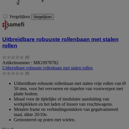
Vergelijken
Vergelijken
Uitbreidbare robuuste rollenbaan met stalen
rollen
(0)
0.0
Artikelnummer : MIG9978782
van
Uitbreidbare robuuste rollenbaan met stalen rollen
de
(0)
5
0.0
sterren.
van
Uitbreidbare robuuste rollenbaan met stalen vrije rollen van Ø
de
50 mm, voor het vervoeren en stapelen van voorwerpen met
5
platte bodem.
sterren.
Ideaal voor de tijdelijke of modulaire aansluiting van
werkplekken en het laden of lossen van vrachtwagens.
Metalen frame en verbindingsstukken van gegalvaniseerd
staal, dikte 20/10e.
Gemonteerd op poten met wielen.