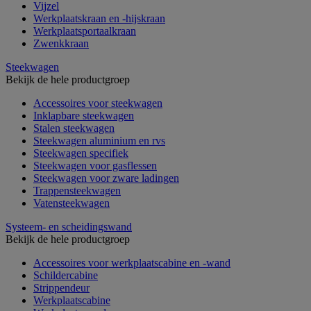
Vijzel
Werkplaatskraan en -hijskraan
Werkplaatsportaalkraan
Zwenkkraan
Steekwagen
Bekijk de hele productgroep
Accessoires voor steekwagen
Inklapbare steekwagen
Stalen steekwagen
Steekwagen aluminium en rvs
Steekwagen specifiek
Steekwagen voor gasflessen
Steekwagen voor zware ladingen
Trappensteekwagen
Vatensteekwagen
Systeem- en scheidingswand
Bekijk de hele productgroep
Accessoires voor werkplaatscabine en -wand
Schildercabine
Strippendeur
Werkplaatscabine