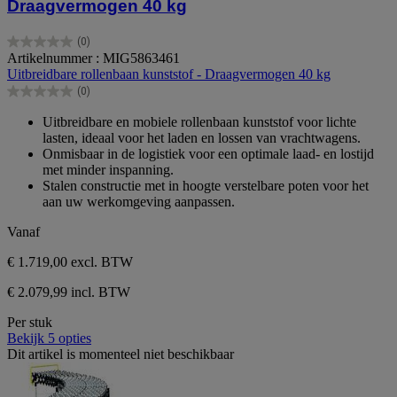
Draagvermogen 40 kg
(0)
0.0
Artikelnummer : MIG5863461
van
Uitbreidbare rollenbaan kunststof - Draagvermogen 40 kg
de
(0)
5
0.0
sterren.
van
Uitbreidbare en mobiele rollenbaan kunststof voor lichte
de
lasten, ideaal voor het laden en lossen van vrachtwagens.
5
Onmisbaar in de logistiek voor een optimale laad- en lostijd
sterren.
met minder inspanning.
Stalen constructie met in hoogte verstelbare poten voor het
aan uw werkomgeving aanpassen.
Vanaf
€ 1.719,00
excl. BTW
€ 2.079,99 incl. BTW
Per stuk
Bekijk 5 opties
Dit artikel is momenteel niet beschikbaar