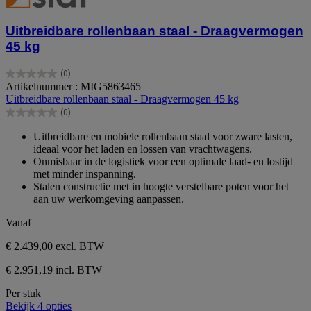
Uitbreidbare rollenbaan staal - Draagvermogen
45 kg
(0)
0.0
Artikelnummer : MIG5863465
van
Uitbreidbare rollenbaan staal - Draagvermogen 45 kg
de
(0)
5
0.0
sterren.
van
Uitbreidbare en mobiele rollenbaan staal voor zware lasten,
de
ideaal voor het laden en lossen van vrachtwagens.
5
Onmisbaar in de logistiek voor een optimale laad- en lostijd
sterren.
met minder inspanning.
Stalen constructie met in hoogte verstelbare poten voor het
aan uw werkomgeving aanpassen.
Vanaf
€ 2.439,00
excl. BTW
€ 2.951,19 incl. BTW
Per stuk
Bekijk 4 opties