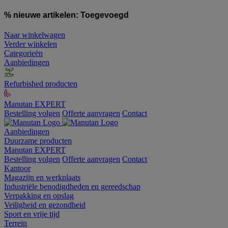
% nieuwe artikelen:
Toegevoegd
Naar winkelwagen
Verder winkelen
Categorieën
Aanbiedingen
Refurbished producten
Manutan EXPERT
Bestelling volgen
Offerte aanvragen
Contact
Aanbiedingen
Duurzame producten
Manutan EXPERT
Bestelling volgen
Offerte aanvragen
Contact
Kantoor
Magazijn en werkplaats
Industriële benodigdheden en gereedschap
Verpakking en opslag
Veiligheid en gezondheid
Sport en vrije tijd
Terrein