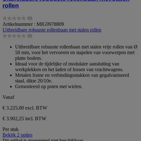
rollen
(0)
0.0
Artikelnummer : MIG9978809
van
Uitbreidbare robuuste rollenbaan met stalen rollen
de
(0)
5
0.0
sterren.
van
Uitbreidbare robuuste rollenbaan met stalen vrije rollen van Ø
de
50 mm, voor het vervoeren en stapelen van voorwerpen met
5
platte bodem.
sterren.
Ideaal voor de tijdelijke of modulaire aansluiting van
werkplekken en het laden of lossen van vrachtwagens.
Metalen frame en verbindingsstukken van gegalvaniseerd
staal, dikte 20/10e.
Gemonteerd op poten met wielen.
Vanaf
€ 3.225,00
excl. BTW
€ 3.902,25 incl. BTW
Per stuk
Bekijk 2 opties
Dit artikel is momenteel niet beschikbaar