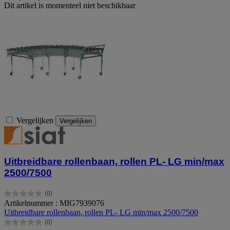
Dit artikel is momenteel niet beschikbaar
Vergelijken
Vergelijken
Uitbreidbare rollenbaan, rollen PL- LG min/max
2500/7500
(0)
0.0
Artikelnummer : MIG7939076
van
Uitbreidbare rollenbaan, rollen PL- LG min/max 2500/7500
de
(0)
5
0.0