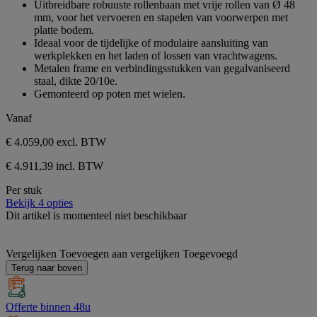
Uitbreidbare robuuste rollenbaan met vrije rollen van Ø 48
de
mm, voor het vervoeren en stapelen van voorwerpen met
5
platte bodem.
sterren.
Ideaal voor de tijdelijke of modulaire aansluiting van
werkplekken en het laden of lossen van vrachtwagens.
Metalen frame en verbindingsstukken van gegalvaniseerd
staal, dikte 20/10e.
Gemonteerd op poten met wielen.
Vanaf
€ 4.059,00
excl. BTW
€ 4.911,39 incl. BTW
Per stuk
Bekijk 4 opties
Dit artikel is momenteel niet beschikbaar
Vergelijken
Toevoegen aan vergelijken
Toegevoegd
Terug naar boven
Offerte binnen 48u