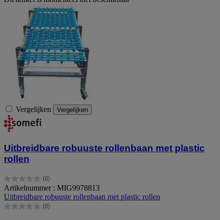
Vergelijken
Vergelijken
Uitbreidbare robuuste rollenbaan met plastic
rollen
(0)
0.0
Artikelnummer : MIG9978813
van
Uitbreidbare robuuste rollenbaan met plastic rollen
de
(0)
5
0.0
sterren.
van