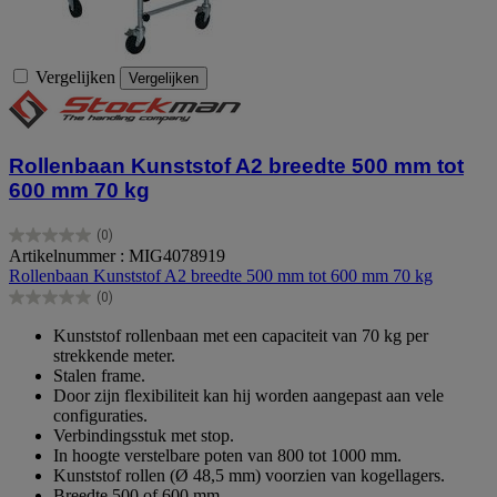
Vergelijken
Vergelijken
Rollenbaan Kunststof A2 breedte 500 mm tot
600 mm 70 kg
(0)
0.0
Artikelnummer : MIG4078919
van
Rollenbaan Kunststof A2 breedte 500 mm tot 600 mm 70 kg
de
(0)
5
0.0
sterren.
van
Kunststof rollenbaan met een capaciteit van 70 kg per
de
strekkende meter.
5
Stalen frame.
sterren.
Door zijn flexibiliteit kan hij worden aangepast aan vele
configuraties.
Verbindingsstuk met stop.
In hoogte verstelbare poten van 800 tot 1000 mm.
Kunststof rollen (Ø 48,5 mm) voorzien van kogellagers.
Breedte 500 of 600 mm.