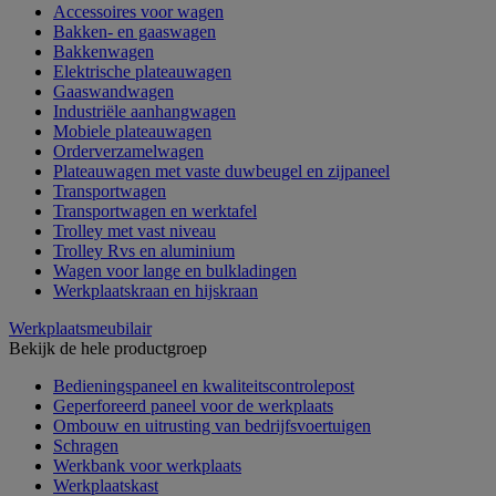
Accessoires voor wagen
Bakken- en gaaswagen
Bakkenwagen
Elektrische plateauwagen
Gaaswandwagen
Industriële aanhangwagen
Mobiele plateauwagen
Orderverzamelwagen
Plateauwagen met vaste duwbeugel en zijpaneel
Transportwagen
Transportwagen en werktafel
Trolley met vast niveau
Trolley Rvs en aluminium
Wagen voor lange en bulkladingen
Werkplaatskraan en hijskraan
Werkplaatsmeubilair
Bekijk de hele productgroep
Bedieningspaneel en kwaliteitscontrolepost
Geperforeerd paneel voor de werkplaats
Ombouw en uitrusting van bedrijfsvoertuigen
Schragen
Werkbank voor werkplaats
Werkplaatskast