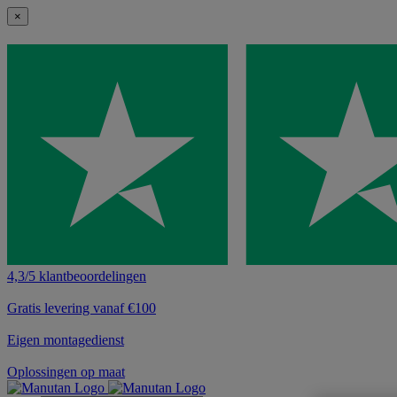
×
4,3/5 klantbeoordelingen
Gratis levering vanaf €100
Eigen montagedienst
Oplossingen op maat