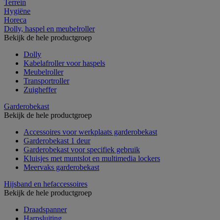
Terrein
Hygiëne
Horeca
Dolly, haspel en meubelroller
Bekijk de hele productgroep
Dolly
Kabelafroller voor haspels
Meubelroller
Transportroller
Zuigheffer
Garderobekast
Bekijk de hele productgroep
Accessoires voor werkplaats garderobekast
Garderobekast 1 deur
Garderobekast voor specifiek gebruik
Kluisjes met muntslot en multimedia lockers
Meervaks garderobekast
Hijsband en hefaccessoires
Bekijk de hele productgroep
Draadspanner
Harpsluiting