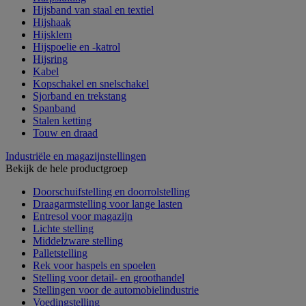
Hijsband van staal en textiel
Hijshaak
Hijsklem
Hijspoelie en -katrol
Hijsring
Kabel
Kopschakel en snelschakel
Sjorband en trekstang
Spanband
Stalen ketting
Touw en draad
Industriële en magazijnstellingen
Bekijk de hele productgroep
Doorschuifstelling en doorrolstelling
Draagarmstelling voor lange lasten
Entresol voor magazijn
Lichte stelling
Middelzware stelling
Palletstelling
Rek voor haspels en spoelen
Stelling voor detail- en groothandel
Stellingen voor de automobielindustrie
Voedingstelling