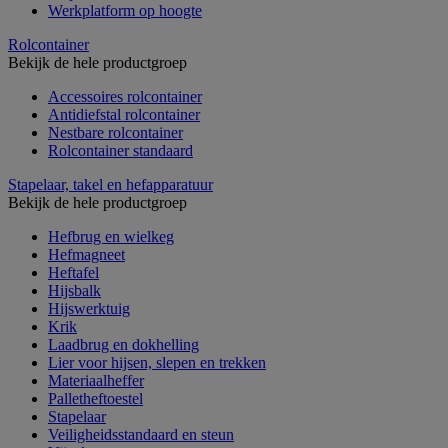
Werkplatform op hoogte
Rolcontainer
Bekijk de hele productgroep
Accessoires rolcontainer
Antidiefstal rolcontainer
Nestbare rolcontainer
Rolcontainer standaard
Stapelaar, takel en hefapparatuur
Bekijk de hele productgroep
Hefbrug en wielkeg
Hefmagneet
Heftafel
Hijsbalk
Hijswerktuig
Krik
Laadbrug en dokhelling
Lier voor hijsen, slepen en trekken
Materiaalheffer
Palletheftoestel
Stapelaar
Veiligheidsstandaard en steun