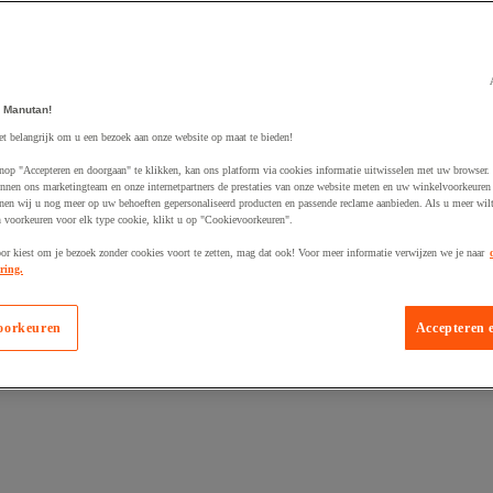
 Manutan!
egevoegd aan winkelwagen
et belangrijk om u een bezoek aan onze website op maat te bieden!
nop "Accepteren en doorgaan" te klikken, kan ons platform via cookies informatie uitwisselen met uw browser.
nnen ons marketingteam en onze internetpartners de prestaties van onze website meten en uw winkelvoorkeuren 
nen wij u nog meer op uw behoeften gepersonaliseerd producten en passende reclame aanbieden. Als u meer wil
n voorkeuren voor elk type cookie, klikt u op "Cookievoorkeuren".
oor kiest om je bezoek zonder cookies voort te zetten, mag dat ook! Voor meer informatie verwijzen we je naar
ring.
oorkeuren
Accepteren 