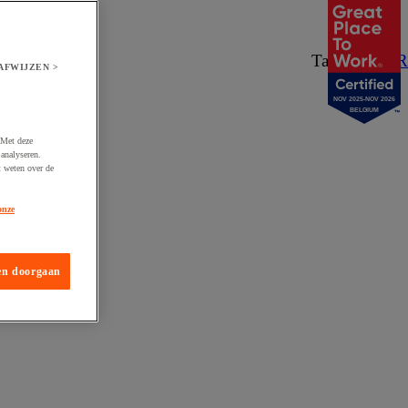
Taal:
NL
/
FR
AFWIJZEN >
NOV 2025-NOV 2026
BELGIUM
 Met deze
analyseren.
t weten over de
onze
en doorgaan