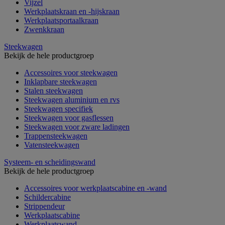
Vijzel
Werkplaatskraan en -hijskraan
Werkplaatsportaalkraan
Zwenkkraan
Steekwagen
Bekijk de hele productgroep
Accessoires voor steekwagen
Inklapbare steekwagen
Stalen steekwagen
Steekwagen aluminium en rvs
Steekwagen specifiek
Steekwagen voor gasflessen
Steekwagen voor zware ladingen
Trappensteekwagen
Vatensteekwagen
Systeem- en scheidingswand
Bekijk de hele productgroep
Accessoires voor werkplaatscabine en -wand
Schildercabine
Strippendeur
Werkplaatscabine
Werkplaatswand