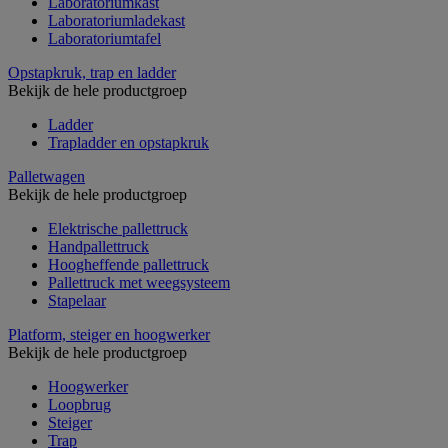
Laboratoriumkast
Laboratoriumladekast
Laboratoriumtafel
Opstapkruk, trap en ladder
Bekijk de hele productgroep
Ladder
Trapladder en opstapkruk
Palletwagen
Bekijk de hele productgroep
Elektrische pallettruck
Handpallettruck
Hoogheffende pallettruck
Pallettruck met weegsysteem
Stapelaar
Platform, steiger en hoogwerker
Bekijk de hele productgroep
Hoogwerker
Loopbrug
Steiger
Trap