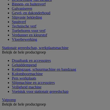
Binnen- en buitenverf
Galvaniseren
Gevel- en dakonderhoud
Slipvaste bekleding
Spuitverf
Technische verf
Toebehoren voor verf
Verdunner en kleurstof
Vloerbewerking
Stationair gereedschap, werkplaatsmachine
Bekijk de hele productgroep
Draaibank en accessoires
Geluiddempend
Kettingzaag, schuurmachine en bandzaag
Kolomboormachine
Pers werkplaats
Slijpmachine en accessoires
Veiligheid machine
Voetstuk voor stationair gereedschap
Vatpomp
Bekijk de hele productgroep