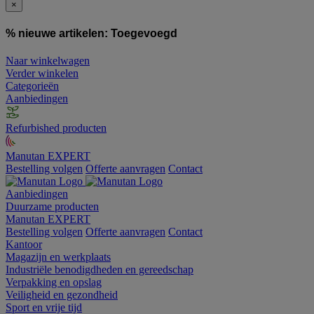
×
% nieuwe artikelen:
Toegevoegd
Naar winkelwagen
Verder winkelen
Categorieën
Aanbiedingen
Refurbished producten
Manutan EXPERT
Bestelling volgen
Offerte aanvragen
Contact
Aanbiedingen
Duurzame producten
Manutan EXPERT
Bestelling volgen
Offerte aanvragen
Contact
Kantoor
Magazijn en werkplaats
Industriële benodigdheden en gereedschap
Verpakking en opslag
Veiligheid en gezondheid
Sport en vrije tijd