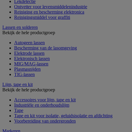
Lekdetectie
Ontvetter voor levensmiddelenindustrie
Reiniging en bescherming elektronica
Reinigingsmiddel voor graffiti
Lassen en solderen
Bekijk de hele productgroep
Autogeen lassen
Bescherming van de lasomgeving
Elektrode lassen
Elektronisch lassen
MIG/MAG-lassen
Plasmasnijden
TIG-lassen
Lijm, tape en kit
Bekijk de hele productgroep
Accessoires voor lijm, tape en kit
Industriële en onderhoudslijm
Tape
Tape en kit voor isolatie, geluidsisolatie en afdichting
Voorbereiding van ondergronden
Markeren