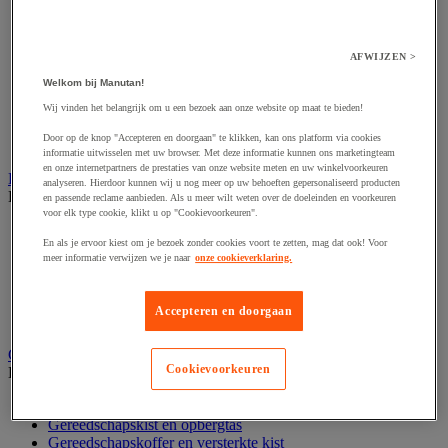
Accessoires voor polijstmachine
Accessoires voor schaafmachine
Accessoires voor schroevendraaier
Accessoires voor schuurmachine
AFWIJZEN >
Accessoires voor slijpmachine
Welkom bij Manutan!
Accessoires voor snij- en snoeigereedschap
Accessoires voor snij-schuurmachine
Wij vinden het belangrijk om u een bezoek aan onze website op maat te bieden!
Accessoires voor spijkermachine
Door op de knop "Accepteren en doorgaan" te klikken, kan ons platform via cookies
Accessoires voor zaag
informatie uitwisselen met uw browser. Met deze informatie kunnen ons marketingteam
en onze internetpartners de prestaties van onze website meten en uw winkelvoorkeuren
Elektrische toebehoren en verlichting
analyseren. Hierdoor kunnen wij u nog meer op uw behoeften gepersonaliseerd producten
Bekijk de hele productgroep
en passende reclame aanbieden. Als u meer wilt weten over de doeleinden en voorkeuren
voor elk type cookie, klikt u op "Cookievoorkeuren".
Accessoires voor elektrisch schakelpaneel
En als je ervoor kiest om je bezoek zonder cookies voort te zetten, mag dat ook! Voor
Batterij, oplader en kabel
meer informatie verwijzen we je naar
onze cookieverklaring.
Elektrische kabel
Elektrische uitrusting
Verlengsnoer, stekkerdoos en kapelhaspel
Accepteren en doorgaan
Wandcontactdoos en schakelaar
Gereedschap opbergen
Cookievoorkeuren
Bekijk de hele productgroep
Assortimentsdoos en gereedschapkoffer
Gereedschapskist en opbergtas
Gereedschapskoffer en versterkte kist