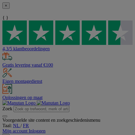
×
{ }
4,3/5 klantbeoordelingen
Gratis levering vanaf €100
Eigen montagedienst
Oplossingen op maat
Zoek
Voorgestelde site content en zoekgeschiedenismenu
Taal:
NL
/
FR
Mijn account
Inloggen