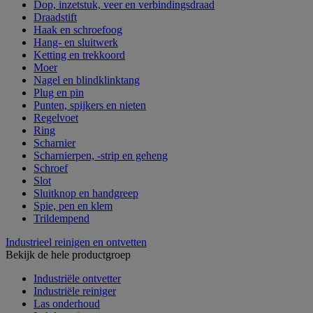
Dop, inzetstuk, veer en verbindingsdraad
Draadstift
Haak en schroefoog
Hang- en sluitwerk
Ketting en trekkoord
Moer
Nagel en blindklinktang
Plug en pin
Punten, spijkers en nieten
Regelvoet
Ring
Scharnier
Scharnierpen, -strip en geheng
Schroef
Slot
Sluitknop en handgreep
Spie, pen en klem
Trildempend
Industrieel reinigen en ontvetten
Bekijk de hele productgroep
Industriële ontvetter
Industriële reiniger
Las onderhoud