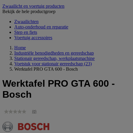
Zwaailicht en voertuig producten
Bekijk de hele productgroep
Zwaailichten
Auto-onderhoud en reparatie
Step en fiets
Voertuig accessoires
Home
Industriële benodigdheden en gereedschap
Stationair gereedschap, werkplaatsmachine
Voetstuk voor stationair gereedschap
(23)
Werktafel PRO GTA 600 - Bosch
Werktafel PRO GTA 600 -
Bosch
(0)
Geen
scorewaarde
Dezelfde
paginalink.