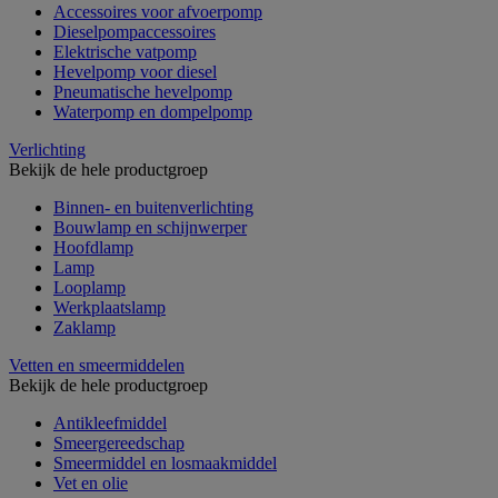
Accessoires voor afvoerpomp
Dieselpompaccessoires
Elektrische vatpomp
Hevelpomp voor diesel
Pneumatische hevelpomp
Waterpomp en dompelpomp
Verlichting
Bekijk de hele productgroep
Binnen- en buitenverlichting
Bouwlamp en schijnwerper
Hoofdlamp
Lamp
Looplamp
Werkplaatslamp
Zaklamp
Vetten en smeermiddelen
Bekijk de hele productgroep
Antikleefmiddel
Smeergereedschap
Smeermiddel en losmaakmiddel
Vet en olie