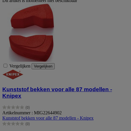
Dit artikel is momenteel niet beschikbaar
Vergelijken
Vergelijken
Kunststof bekken voor alle 87 modellen -
Knipex
(0)
0.0
Artikelnummer : MIG22644902
van
Kunststof bekken voor alle 87 modellen - Knipex
de
(0)
5
0.0
sterren.