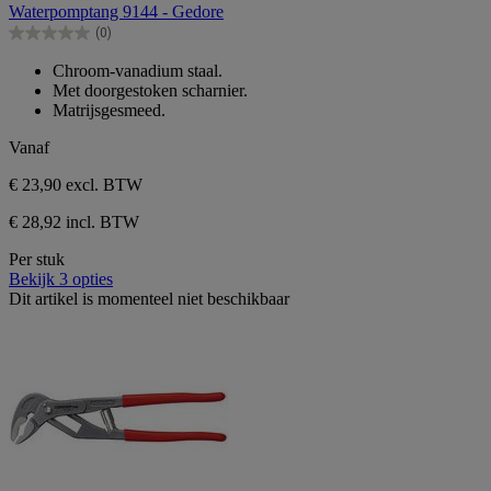
van
Waterpomptang 9144 - Gedore
de
(0)
5
0.0
sterren.
van
Chroom-vanadium staal.
de
Met doorgestoken scharnier.
5
Matrijsgesmeed.
sterren.
Vanaf
€ 23,90
excl. BTW
€ 28,92 incl. BTW
Per stuk
Bekijk 3 opties
Dit artikel is momenteel niet beschikbaar