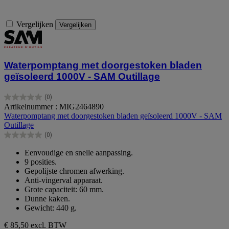
Vergelijken
Vergelijken
Waterpomptang met doorgestoken bladen
geïsoleerd 1000V - SAM Outillage
(0)
0.0
Artikelnummer : MIG2464890
van
Waterpomptang met doorgestoken bladen geïsoleerd 1000V - SAM
de
Outillage
5
(0)
sterren.
0.0
van
Eenvoudige en snelle aanpassing.
de
9 posities.
5
Gepolijste chromen afwerking.
sterren.
Anti-vingerval apparaat.
Grote capaciteit: 60 mm.
Dunne kaken.
Gewicht: 440 g.
€ 85,50
excl. BTW