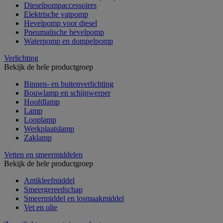
Dieselpompaccessoires
Elektrische vatpomp
Hevelpomp voor diesel
Pneumatische hevelpomp
Waterpomp en dompelpomp
Verlichting
Bekijk de hele productgroep
Binnen- en buitenverlichting
Bouwlamp en schijnwerper
Hoofdlamp
Lamp
Looplamp
Werkplaatslamp
Zaklamp
Vetten en smeermiddelen
Bekijk de hele productgroep
Antikleefmiddel
Smeergereedschap
Smeermiddel en losmaakmiddel
Vet en olie