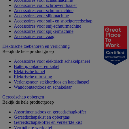
Accessoires voor schaafmachine
Accessoires voor schroevendraaier
Accessoires voor schuurmachine
Accessoires voor slijpmachine
Accessoires voor snij- en snoeigereedschap
Accessoires voor snij-schuurmachine
Accessoires voor spijkermachine
Accessoires voor zaag
Elektrische toebehoren en verlichting
Bekijk de hele productgroep
NOV 2025-NOV 2026
Accessoires voor elektrisch schakelpaneel
BELGIUM
Batterij, oplader en kabel
Elektrische kabel
Elektrische uitrusting
Verlengsnoer, stekkerdoos en kapelhaspel
Wandcontactdoos en schakelaar
Gereedschap opbergen
Bekijk de hele productgroep
Assortimentsdoos en gereedschapkoffer
Gereedschapskist en opbergtas
Gereedschapskoffer en versterkte kist
Verrijdbare werktafel