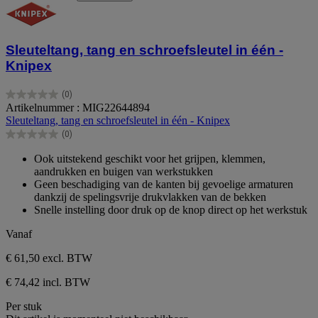
Sleuteltang, tang en schroefsleutel in één -
Knipex
(0)
0.0
Artikelnummer : MIG22644894
van
Sleuteltang, tang en schroefsleutel in één - Knipex
de
(0)
5
0.0
sterren.
van
Ook uitstekend geschikt voor het grijpen, klemmen,
de
aandrukken en buigen van werkstukken
5
Geen beschadiging van de kanten bij gevoelige armaturen
sterren.
dankzij de spelingsvrije drukvlakken van de bekken
Snelle instelling door druk op de knop direct op het werkstuk
Vanaf
€ 61,50
excl. BTW
€ 74,42 incl. BTW
Per stuk