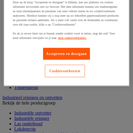
Draadstift
Door op de knop "Accepteren en doorgaan" te klikken, kan ons platform via cookies
Haak en schroefoog
informatie uitwisselen met uw browser. Met deze informatie kunnen ons marketingteam
en onze internetpartners de prestaties van onze website meten en uw winkelvoorkeuren
Hang- en sluitwerk
analyseren. Hierdoor kunnen wij u nog meer op uw behoeften gepersonaliseerd producten
Ketting en trekkoord
en passende reclame aanbieden. Als u meer wilt weten over de doeleinden en voorkeuren
Moer
voor elk type cookie, klikt u op "Cookievoorkeuren".
Nagel en blindklinktang
Plug en pin
En als je ervoor kiest om je bezoek zonder cookies voort te zetten, mag dat ook! Voor
meer informatie verwijzen we je naar
onze cookieverklaring.
Punten, spijkers en nieten
Regelvoet
Ring
Accepteren en doorgaan
Scharnier
Scharnierpen, -strip en geheng
Schroef
Slot
Cookievoorkeuren
Sluitknop en handgreep
Spie, pen en klem
Trildempend
Industrieel reinigen en ontvetten
Bekijk de hele productgroep
Industriële ontvetter
Industriële reiniger
Las onderhoud
Lekdetectie