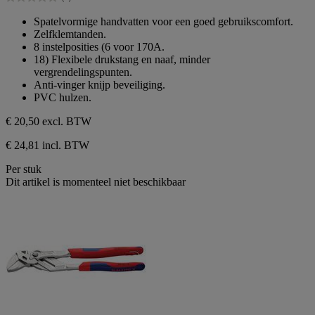
5
0.0
sterren.
van
Spatelvormige handvatten voor een goed gebruikscomfort.
de
Zelfklemtanden.
5
8 instelposities (6 voor 170A.
sterren.
18) Flexibele drukstang en naaf, minder
vergrendelingspunten.
Anti-vinger knijp beveiliging.
PVC hulzen.
€ 20,50
excl. BTW
€ 24,81 incl. BTW
Per stuk
Dit artikel is momenteel niet beschikbaar