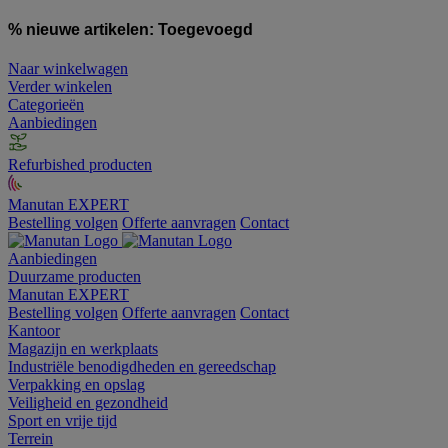
% nieuwe artikelen:
Toegevoegd
Naar winkelwagen
Verder winkelen
Categorieën
Aanbiedingen
Refurbished producten
Manutan EXPERT
Bestelling volgen
Offerte aanvragen
Contact
Aanbiedingen
Duurzame producten
Manutan EXPERT
Bestelling volgen
Offerte aanvragen
Contact
Kantoor
Magazijn en werkplaats
Industriële benodigdheden en gereedschap
Verpakking en opslag
Veiligheid en gezondheid
Sport en vrije tijd
Terrein