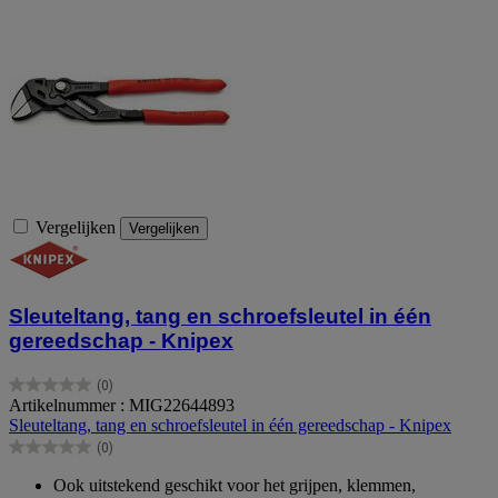
Vergelijken
Vergelijken
Sleuteltang, tang en schroefsleutel in één
gereedschap - Knipex
(0)
0.0
Artikelnummer : MIG22644893
van
Sleuteltang, tang en schroefsleutel in één gereedschap - Knipex
de
(0)
5
0.0
sterren.
van
Ook uitstekend geschikt voor het grijpen, klemmen,
de