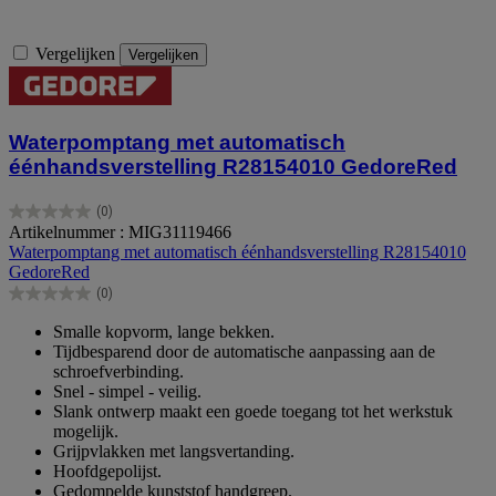
Vergelijken
Vergelijken
Waterpomptang met automatisch
éénhandsverstelling R28154010 GedoreRed
(0)
0.0
Artikelnummer : MIG31119466
van
Waterpomptang met automatisch éénhandsverstelling R28154010
de
GedoreRed
5
(0)
sterren.
0.0
van
Smalle kopvorm, lange bekken.
de
Tijdbesparend door de automatische aanpassing aan de
5
schroefverbinding.
sterren.
Snel - simpel - veilig.
Slank ontwerp maakt een goede toegang tot het werkstuk
mogelijk.
Grijpvlakken met langsvertanding.
Hoofdgepolijst.
Gedompelde kunststof handgreep.