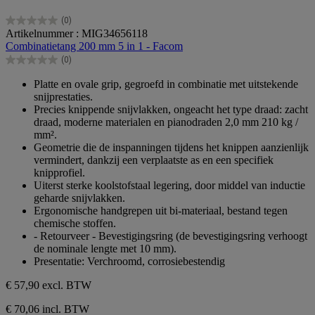
(0)
0.0
Artikelnummer : MIG34656118
van
Combinatietang 200 mm 5 in 1 - Facom
de
(0)
5
0.0
sterren.
van
Platte en ovale grip, gegroefd in combinatie met uitstekende
de
snijprestaties.
5
Precies knippende snijvlakken, ongeacht het type draad: zacht
sterren.
draad, moderne materialen en pianodraden 2,0 mm 210 kg /
mm².
Geometrie die de inspanningen tijdens het knippen aanzienlijk
vermindert, dankzij een verplaatste as en een specifiek
knipprofiel.
Uiterst sterke koolstofstaal legering, door middel van inductie
geharde snijvlakken.
Ergonomische handgrepen uit bi-materiaal, bestand tegen
chemische stoffen.
- Retourveer - Bevestigingsring (de bevestigingsring verhoogt
de nominale lengte met 10 mm).
Presentatie: Verchroomd, corrosiebestendig
€ 57,90
excl. BTW
€ 70,06 incl. BTW