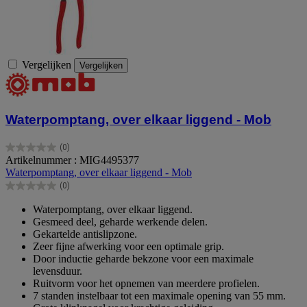
Vergelijken
Vergelijken
Waterpomptang, over elkaar liggend - Mob
(0)
0.0
Artikelnummer : MIG4495377
van
Waterpomptang, over elkaar liggend - Mob
de
(0)
5
0.0
sterren.
van
Waterpomptang, over elkaar liggend.
de
Gesmeed deel, geharde werkende delen.
5
Gekartelde antislipzone.
sterren.
Zeer fijne afwerking voor een optimale grip.
Door inductie geharde bekzone voor een maximale
levensduur.
Ruitvorm voor het opnemen van meerdere profielen.
7 standen instelbaar tot een maximale opening van 55 mm.