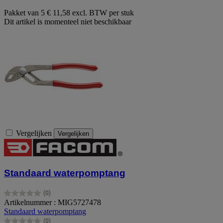
Pakket van 5
€ 11,58 excl. BTW per stuk
Dit artikel is momenteel niet beschikbaar
Vergelijken
Vergelijken
Standaard waterpomptang
(0)
0.0
Artikelnummer : MIG5727478
van
Standaard waterpomptang
de
(0)