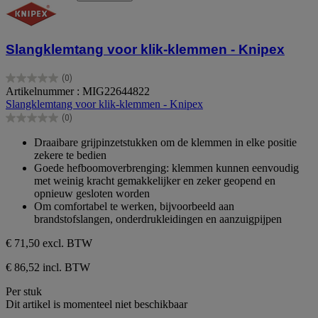
Slangklemtang voor klik-klemmen - Knipex
(0)
0.0
Artikelnummer : MIG22644822
van
Slangklemtang voor klik-klemmen - Knipex
de
(0)
5
0.0
sterren.
van
Draaibare grijpinzetstukken om de klemmen in elke positie
de
zekere te bedien
5
Goede hefboomoverbrenging: klemmen kunnen eenvoudig
sterren.
met weinig kracht gemakkelijker en zeker geopend en
opnieuw gesloten worden
Om comfortabel te werken, bijvoorbeeld aan
brandstofslangen, onderdrukleidingen en aanzuigpijpen
€ 71,50
excl. BTW
€ 86,52 incl. BTW
Per stuk
Dit artikel is momenteel niet beschikbaar