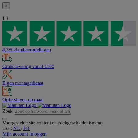
×
{ }
4,3/5 klantbeoordelingen
Gratis levering vanaf €100
Eigen montagedienst
Oplossingen op maat
Zoek
Voorgestelde site content en zoekgeschiedenismenu
Taal:
NL
/
FR
Mijn account
Inloggen