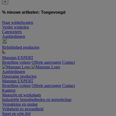
×
% nieuwe artikelen:
Toegevoegd
Naar winkelwagen
Verder winkelen
Categorieën
Aanbiedingen
Refurbished producten
Manutan EXPERT
Bestelling volgen
Offerte aanvragen
Contact
Aanbiedingen
Duurzame producten
Manutan EXPERT
Bestelling volgen
Offerte aanvragen
Contact
Kantoor
Magazijn en werkplaats
Industriële benodigdheden en gereedschap
Verpakking en opslag
Veiligheid en gezondheid
Sport en vrije tijd