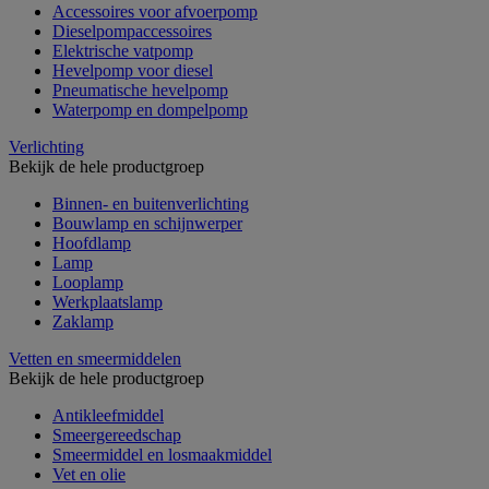
Accessoires voor afvoerpomp
Dieselpompaccessoires
Elektrische vatpomp
Hevelpomp voor diesel
Pneumatische hevelpomp
Waterpomp en dompelpomp
Verlichting
Bekijk de hele productgroep
Binnen- en buitenverlichting
Bouwlamp en schijnwerper
Hoofdlamp
Lamp
Looplamp
Werkplaatslamp
Zaklamp
Vetten en smeermiddelen
Bekijk de hele productgroep
Antikleefmiddel
Smeergereedschap
Smeermiddel en losmaakmiddel
Vet en olie