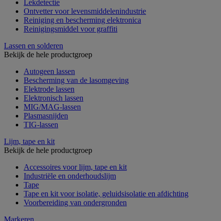
Lekdetectie
Ontvetter voor levensmiddelenindustrie
Reiniging en bescherming elektronica
Reinigingsmiddel voor graffiti
Lassen en solderen
Bekijk de hele productgroep
Autogeen lassen
Bescherming van de lasomgeving
Elektrode lassen
Elektronisch lassen
MIG/MAG-lassen
Plasmasnijden
TIG-lassen
Lijm, tape en kit
Bekijk de hele productgroep
Accessoires voor lijm, tape en kit
Industriële en onderhoudslijm
Tape
Tape en kit voor isolatie, geluidsisolatie en afdichting
Voorbereiding van ondergronden
Markeren