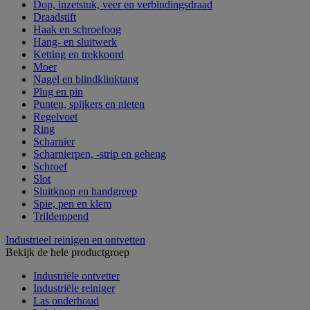
Dop, inzetstuk, veer en verbindingsdraad
Draadstift
Haak en schroefoog
Hang- en sluitwerk
Ketting en trekkoord
Moer
Nagel en blindklinktang
Plug en pin
Punten, spijkers en nieten
Regelvoet
Ring
Scharnier
Scharnierpen, -strip en geheng
Schroef
Slot
Sluitknop en handgreep
Spie, pen en klem
Trildempend
Industrieel reinigen en ontvetten
Bekijk de hele productgroep
Industriële ontvetter
Industriële reiniger
Las onderhoud