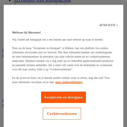
Accessoires voor polijstmachine
Accessoires voor schaafmachine
Accessoires voor schroevendraaier
Accessoires voor schuurmachine
Accessoires voor slijpmachine
Accessoires voor snij- en snoeigereedschap
AFWIJZEN >
Accessoires voor snij-schuurmachine
Welkom bij Manutan!
Accessoires voor spijkermachine
Wij vinden het belangrijk om u een bezoek aan onze website op maat te bieden!
Accessoires voor zaag
Door op de knop "Accepteren en doorgaan" te klikken, kan ons platform via cookies
Elektrische toebehoren en verlichting
informatie uitwisselen met uw browser. Met deze informatie kunnen ons marketingteam
Bekijk de hele productgroep
en onze internetpartners de prestaties van onze website meten en uw winkelvoorkeuren
analyseren. Hierdoor kunnen wij u nog meer op uw behoeften gepersonaliseerd producten
Accessoires voor elektrisch schakelpaneel
en passende reclame aanbieden. Als u meer wilt weten over de doeleinden en voorkeuren
voor elk type cookie, klikt u op "Cookievoorkeuren".
Batterij, oplader en kabel
Elektrische kabel
En als je ervoor kiest om je bezoek zonder cookies voort te zetten, mag dat ook! Voor
Elektrische uitrusting
meer informatie verwijzen we je naar
onze cookieverklaring.
Verlengsnoer, stekkerdoos en kapelhaspel
Wandcontactdoos en schakelaar
Accepteren en doorgaan
Gereedschap opbergen
Bekijk de hele productgroep
Cookievoorkeuren
Assortimentsdoos en gereedschapkoffer
Gereedschapskist en opbergtas
Gereedschapskoffer en versterkte kist