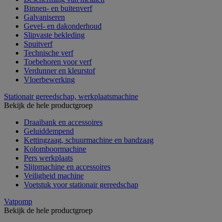
Binnen- en buitenverf
Galvaniseren
Gevel- en dakonderhoud
Slipvaste bekleding
Spuitverf
Technische verf
Toebehoren voor verf
Verdunner en kleurstof
Vloerbewerking
Stationair gereedschap, werkplaatsmachine
Bekijk de hele productgroep
Draaibank en accessoires
Geluiddempend
Kettingzaag, schuurmachine en bandzaag
Kolomboormachine
Pers werkplaats
Slijpmachine en accessoires
Veiligheid machine
Voetstuk voor stationair gereedschap
Vatpomp
Bekijk de hele productgroep