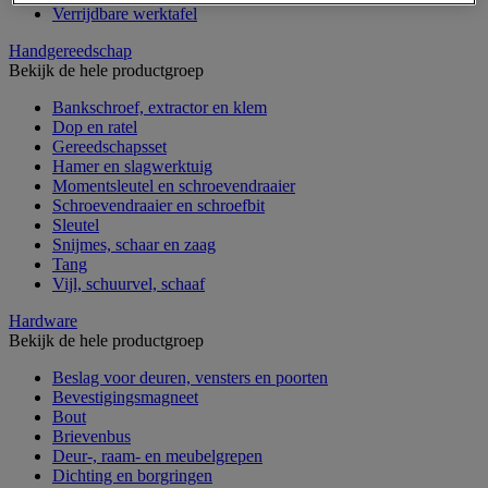
Verrijdbare werktafel
Handgereedschap
Bekijk de hele productgroep
Bankschroef, extractor en klem
Dop en ratel
Gereedschapsset
Hamer en slagwerktuig
Momentsleutel en schroevendraaier
Schroevendraaier en schroefbit
Sleutel
Snijmes, schaar en zaag
Tang
Vijl, schuurvel, schaaf
Hardware
Bekijk de hele productgroep
Beslag voor deuren, vensters en poorten
Bevestigingsmagneet
Bout
Brievenbus
Deur-, raam- en meubelgrepen
Dichting en borgringen