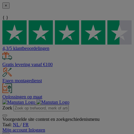
×
{ }
4,3/5 klantbeoordelingen
Gratis levering vanaf €100
Eigen montagedienst
Oplossingen op maat
Zoek
Voorgestelde site content en zoekgeschiedenismenu
Taal:
NL
/
FR
Mijn account
Inloggen