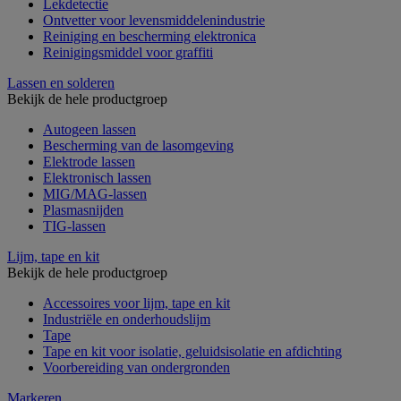
Lekdetectie
Ontvetter voor levensmiddelenindustrie
Reiniging en bescherming elektronica
Reinigingsmiddel voor graffiti
Lassen en solderen
Bekijk de hele productgroep
Autogeen lassen
Bescherming van de lasomgeving
Elektrode lassen
Elektronisch lassen
MIG/MAG-lassen
Plasmasnijden
TIG-lassen
Lijm, tape en kit
Bekijk de hele productgroep
Accessoires voor lijm, tape en kit
Industriële en onderhoudslijm
Tape
Tape en kit voor isolatie, geluidsisolatie en afdichting
Voorbereiding van ondergronden
Markeren