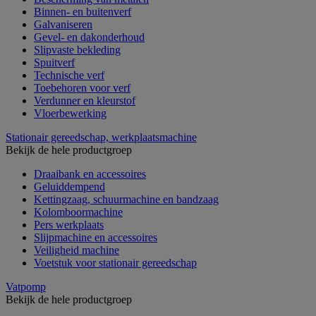
Binnen- en buitenverf
Galvaniseren
Gevel- en dakonderhoud
Slipvaste bekleding
Spuitverf
Technische verf
Toebehoren voor verf
Verdunner en kleurstof
Vloerbewerking
Stationair gereedschap, werkplaatsmachine
Bekijk de hele productgroep
Draaibank en accessoires
Geluiddempend
Kettingzaag, schuurmachine en bandzaag
Kolomboormachine
Pers werkplaats
Slijpmachine en accessoires
Veiligheid machine
Voetstuk voor stationair gereedschap
Vatpomp
Bekijk de hele productgroep