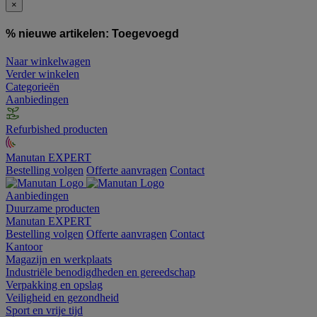
×
% nieuwe artikelen:
Toegevoegd
Naar winkelwagen
Verder winkelen
Categorieën
Aanbiedingen
Refurbished producten
Manutan EXPERT
Bestelling volgen
Offerte aanvragen
Contact
Aanbiedingen
Duurzame producten
Manutan EXPERT
Bestelling volgen
Offerte aanvragen
Contact
Kantoor
Magazijn en werkplaats
Industriële benodigdheden en gereedschap
Verpakking en opslag
Veiligheid en gezondheid
Sport en vrije tijd