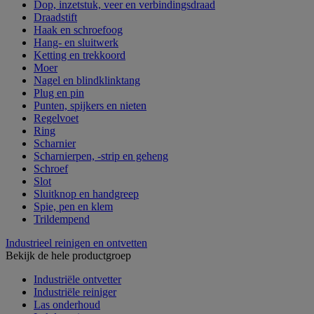
Dop, inzetstuk, veer en verbindingsdraad
Draadstift
Haak en schroefoog
Hang- en sluitwerk
Ketting en trekkoord
Moer
Nagel en blindklinktang
Plug en pin
Punten, spijkers en nieten
Regelvoet
Ring
Scharnier
Scharnierpen, -strip en geheng
Schroef
Slot
Sluitknop en handgreep
Spie, pen en klem
Trildempend
Industrieel reinigen en ontvetten
Bekijk de hele productgroep
Industriële ontvetter
Industriële reiniger
Las onderhoud