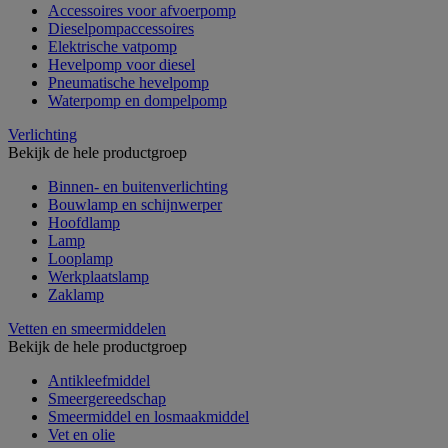
Accessoires voor afvoerpomp
Dieselpompaccessoires
Elektrische vatpomp
Hevelpomp voor diesel
Pneumatische hevelpomp
Waterpomp en dompelpomp
Verlichting
Bekijk de hele productgroep
Binnen- en buitenverlichting
Bouwlamp en schijnwerper
Hoofdlamp
Lamp
Looplamp
Werkplaatslamp
Zaklamp
Vetten en smeermiddelen
Bekijk de hele productgroep
Antikleefmiddel
Smeergereedschap
Smeermiddel en losmaakmiddel
Vet en olie