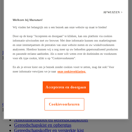
Accessoires voor polijstmachine
Accessoires voor schaafmachine
Accessoires voor schroevendraaier
AFWIJZEN >
Accessoires voor schuurmachine
Welkom bij Manutan!
Accessoires voor slijpmachine
Accessoires voor snij- en snoeigereedschap
Wij vinden het belangrijk om u een bezoek aan onze website op maat te bieden!
Accessoires voor snij-schuurmachine
Door op de knop "Accepteren en doorgaan" te klikken, kan ons platform via cookies
Accessoires voor spijkermachine
informatie uitwisselen met uw browser. Met deze informatie kunnen ons marketingteam
Accessoires voor zaag
en onze internetpartners de prestaties van onze website meten en uw winkelvoorkeuren
analyseren. Hierdoor kunnen wij u nog meer op uw behoeften gepersonaliseerd producten
Elektrische toebehoren en verlichting
en passende reclame aanbieden. Als u meer wilt weten over de doeleinden en voorkeuren
Bekijk de hele productgroep
voor elk type cookie, klikt u op "Cookievoorkeuren".
Accessoires voor elektrisch schakelpaneel
En als je ervoor kiest om je bezoek zonder cookies voort te zetten, mag dat ook! Voor
meer informatie verwijzen we je naar
onze cookieverklaring.
Batterij, oplader en kabel
Elektrische kabel
Elektrische uitrusting
Accepteren en doorgaan
Verlengsnoer, stekkerdoos en kapelhaspel
Wandcontactdoos en schakelaar
Gereedschap opbergen
Cookievoorkeuren
Bekijk de hele productgroep
Assortimentsdoos en gereedschapkoffer
Gereedschapskist en opbergtas
Gereedschapskoffer en versterkte kist