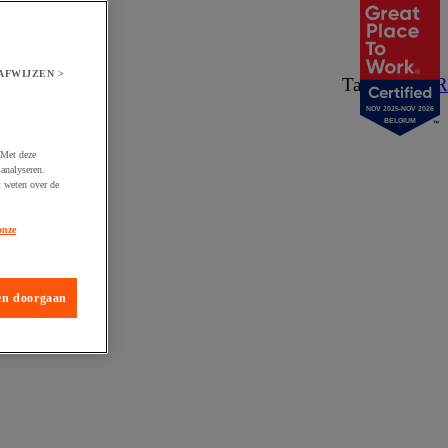
AFWIJZEN >
Taal:
NL
/
FR
NOV 2025-NOV 2026
BELGIUM
 Met deze
analyseren.
t weten over de
onze
en doorgaan