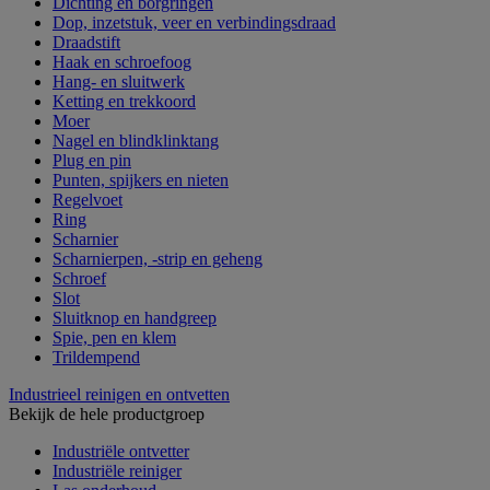
Dichting en borgringen
Dop, inzetstuk, veer en verbindingsdraad
Draadstift
Haak en schroefoog
Hang- en sluitwerk
Ketting en trekkoord
Moer
Nagel en blindklinktang
Plug en pin
Punten, spijkers en nieten
Regelvoet
Ring
Scharnier
Scharnierpen, -strip en geheng
Schroef
Slot
Sluitknop en handgreep
Spie, pen en klem
Trildempend
Industrieel reinigen en ontvetten
Bekijk de hele productgroep
Industriële ontvetter
Industriële reiniger