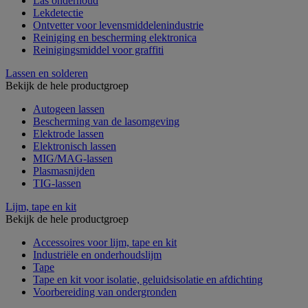
Las onderhoud
Lekdetectie
Ontvetter voor levensmiddelenindustrie
Reiniging en bescherming elektronica
Reinigingsmiddel voor graffiti
Lassen en solderen
Bekijk de hele productgroep
Autogeen lassen
Bescherming van de lasomgeving
Elektrode lassen
Elektronisch lassen
MIG/MAG-lassen
Plasmasnijden
TIG-lassen
Lijm, tape en kit
Bekijk de hele productgroep
Accessoires voor lijm, tape en kit
Industriële en onderhoudslijm
Tape
Tape en kit voor isolatie, geluidsisolatie en afdichting
Voorbereiding van ondergronden