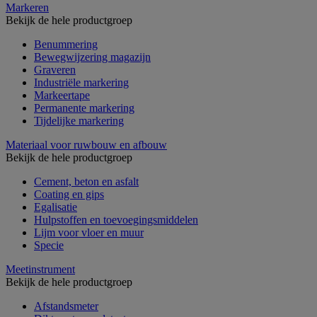
Markeren
Bekijk de hele productgroep
Benummering
Bewegwijzering magazijn
Graveren
Industriële markering
Markeertape
Permanente markering
Tijdelijke markering
Materiaal voor ruwbouw en afbouw
Bekijk de hele productgroep
Cement, beton en asfalt
Coating en gips
Egalisatie
Hulpstoffen en toevoegingsmiddelen
Lijm voor vloer en muur
Specie
Meetinstrument
Bekijk de hele productgroep
Afstandsmeter