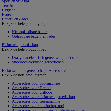
Sport en vrije tijd
Terrein
Hygiëne
Horeca
Batterij en -lader
Bekijk de hele productgroep
Niet-oplaadbare batterij
Oplaadbare batterij en lader
Elektrisch gereedschap
Bekijk de hele productgroep
Draagbaar elektrisch gereedschap met snoer
Snoerloos elektrisch gereedschap
Elektrisch handgereedschap - Accessoires
Bekijk de hele productgroep
Accessoires voor boormachine
Accessoires voor Dremel
Accessoires voor drilboor
Accessoires voor elektrisch gereedschap
Accessoires voor freesmachine
Accessoires voor heteluchtpistool
Accessoires voor multifunctionele gereedschap