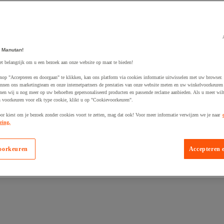
 Manutan!
et belangrijk om u een bezoek aan onze website op maat te bieden!
egevoegd aan winkelwagen
nop "Accepteren en doorgaan" te klikken, kan ons platform via cookies informatie uitwisselen met uw browser.
nnen ons marketingteam en onze internetpartners de prestaties van onze website meten en uw winkelvoorkeuren 
nen wij u nog meer op uw behoeften gepersonaliseerd producten en passende reclame aanbieden. Als u meer wil
n voorkeuren voor elk type cookie, klikt u op "Cookievoorkeuren".
oor kiest om je bezoek zonder cookies voort te zetten, mag dat ook! Voor meer informatie verwijzen we je naar
ring.
oorkeuren
Accepteren 