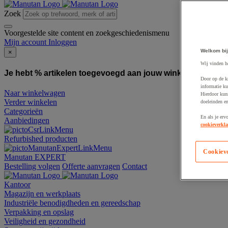
Zoek
Voorgestelde site content en zoekgeschiedenismenu
Mijn account
Inloggen
Welkom bij
×
Wij vinden h
Je hebt % artikelen toegevoegd aan jouw winkelwagen:
To
Door op de k
informatie ku
Naar winkelwagen
Hierdoor kun
Verder winkelen
doeleinden e
Categorieën
En als je erv
Aanbiedingen
cookieverkla
Refurbished producten
Cookiev
Manutan EXPERT
Bestelling volgen
Offerte aanvragen
Contact
Kantoor
Magazijn en werkplaats
Industriële benodigdheden en gereedschap
Verpakking en opslag
Veiligheid en gezondheid