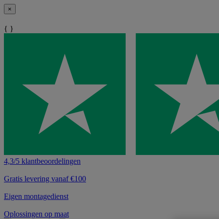
×
{ }
4,3/5 klantbeoordelingen
Gratis levering vanaf €100
Eigen montagedienst
Oplossingen op maat