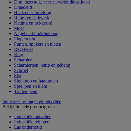
Dop, inzetstuk, veer en verbindingsdraad
Draadstift
Haak en schroefoog
Hang- en sluitwerk
Ketting en trekkoord
Moer
Nagel en blindklinktang
Plug en pin
Punten, spijkers en nieten
Regelvoet
Ring
Scharnier
Scharnierpen, -strip en geheng
Schroef
Slot
Sluitknop en handgreep
Spie, pen en klem
Trildempend
Industrieel reinigen en ontvetten
Bekijk de hele productgroep
Industriële ontvetter
Industriële reiniger
Las onderhoud