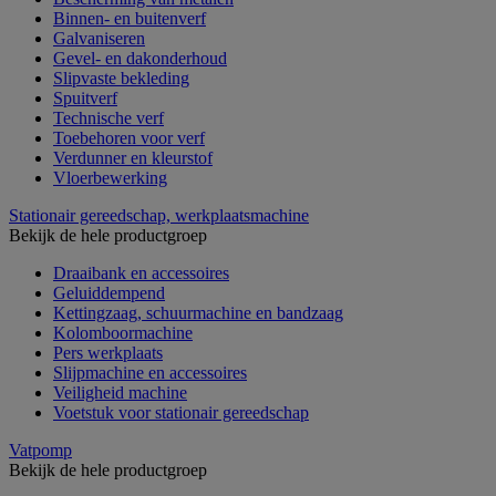
Binnen- en buitenverf
Galvaniseren
Gevel- en dakonderhoud
Slipvaste bekleding
Spuitverf
Technische verf
Toebehoren voor verf
Verdunner en kleurstof
Vloerbewerking
Stationair gereedschap, werkplaatsmachine
Bekijk de hele productgroep
Draaibank en accessoires
Geluiddempend
Kettingzaag, schuurmachine en bandzaag
Kolomboormachine
Pers werkplaats
Slijpmachine en accessoires
Veiligheid machine
Voetstuk voor stationair gereedschap
Vatpomp
Bekijk de hele productgroep