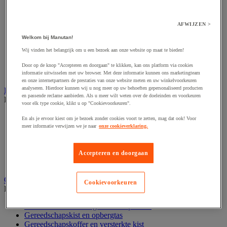
Accessoires voor polijstmachine
Accessoires voor schaafmachine
Accessoires voor schroevendraaier
AFWIJZEN >
Accessoires voor schuurmachine
Accessoires voor slijpmachine
Welkom bij Manutan!
Accessoires voor snij- en snoeigereedschap
Wij vinden het belangrijk om u een bezoek aan onze website op maat te bieden!
Accessoires voor snij-schuurmachine
Accessoires voor spijkermachine
Door op de knop "Accepteren en doorgaan" te klikken, kan ons platform via cookies
Accessoires voor zaag
informatie uitwisselen met uw browser. Met deze informatie kunnen ons marketingteam
en onze internetpartners de prestaties van onze website meten en uw winkelvoorkeuren
analyseren. Hierdoor kunnen wij u nog meer op uw behoeften gepersonaliseerd producten
Elektrische toebehoren en verlichting
en passende reclame aanbieden. Als u meer wilt weten over de doeleinden en voorkeuren
Bekijk de hele productgroep
voor elk type cookie, klikt u op "Cookievoorkeuren".
Accessoires voor elektrisch schakelpaneel
En als je ervoor kiest om je bezoek zonder cookies voort te zetten, mag dat ook! Voor
Batterij, oplader en kabel
meer informatie verwijzen we je naar
onze cookieverklaring.
Elektrische kabel
Elektrische uitrusting
Verlengsnoer, stekkerdoos en kapelhaspel
Accepteren en doorgaan
Wandcontactdoos en schakelaar
Gereedschap opbergen
Cookievoorkeuren
Bekijk de hele productgroep
Assortimentsdoos en gereedschapkoffer
Gereedschapskist en opbergtas
Gereedschapskoffer en versterkte kist