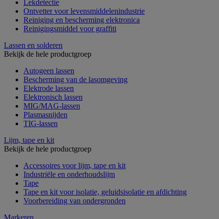
Lekdetectie
Ontvetter voor levensmiddelenindustrie
Reiniging en bescherming elektronica
Reinigingsmiddel voor graffiti
Lassen en solderen
Bekijk de hele productgroep
Autogeen lassen
Bescherming van de lasomgeving
Elektrode lassen
Elektronisch lassen
MIG/MAG-lassen
Plasmasnijden
TIG-lassen
Lijm, tape en kit
Bekijk de hele productgroep
Accessoires voor lijm, tape en kit
Industriële en onderhoudslijm
Tape
Tape en kit voor isolatie, geluidsisolatie en afdichting
Voorbereiding van ondergronden
Markeren