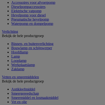
Accessoires voor afvoerpomp
Dieselpompaccessoires
Elektrische vatpomp
Hevelpomp voor diesel
Pneumatische hevelpomp
Waterpomp en dompelpomp
Verlichting
Bekijk de hele productgroep
Binnen- en buitenverlichting
Bouwlamp en schijnwerper
Hoofdlamp
Lamp
Looplamp
Werkplaatslamp
Zaklamp
Vetten en smeermiddelen
Bekijk de hele productgroep
Antikleefmiddel
Smeergereedschap
Smeermiddel en losmaakmiddel
Vet en olie