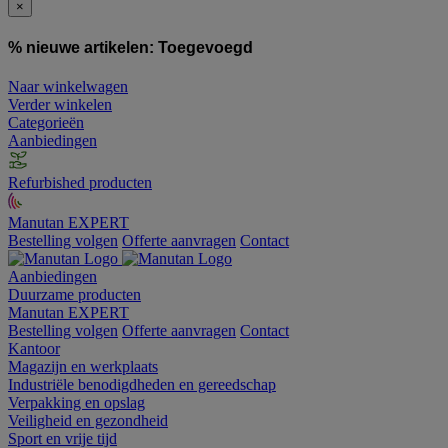
×
% nieuwe artikelen:
Toegevoegd
Naar winkelwagen
Verder winkelen
Categorieën
Aanbiedingen
Refurbished producten
Manutan EXPERT
Bestelling volgen
Offerte aanvragen
Contact
Aanbiedingen
Duurzame producten
Manutan EXPERT
Bestelling volgen
Offerte aanvragen
Contact
Kantoor
Magazijn en werkplaats
Industriële benodigdheden en gereedschap
Verpakking en opslag
Veiligheid en gezondheid
Sport en vrije tijd