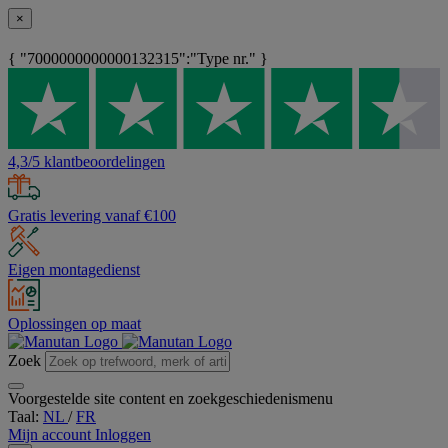
×
{ "7000000000000132315":"Type nr." }
4,3/5 klantbeoordelingen
Gratis levering vanaf €100
Eigen montagedienst
Oplossingen op maat
Zoek
Voorgestelde site content en zoekgeschiedenismenu
Taal:
NL
/
FR
Mijn account
Inloggen