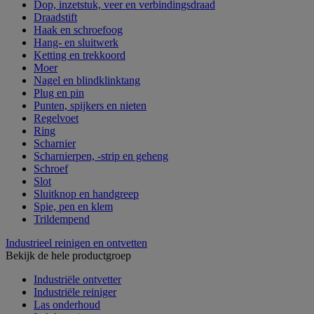
Dop, inzetstuk, veer en verbindingsdraad
Draadstift
Haak en schroefoog
Hang- en sluitwerk
Ketting en trekkoord
Moer
Nagel en blindklinktang
Plug en pin
Punten, spijkers en nieten
Regelvoet
Ring
Scharnier
Scharnierpen, -strip en geheng
Schroef
Slot
Sluitknop en handgreep
Spie, pen en klem
Trildempend
Industrieel reinigen en ontvetten
Bekijk de hele productgroep
Industriële ontvetter
Industriële reiniger
Las onderhoud