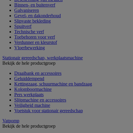
Binnen- en buitenverf
Galvaniseren
Gevel- en dakonderhoud
Slipvaste bekleding
Spuitverf
Technische verf
Toebehoren voor verf
Verdunner en kleurstof
Vloerbewerking
Stationair gereedschap, werkplaatsmachine
Bekijk de hele productgroep
Draaibank en accessoires
Geluiddempend
Kettingzaag, schuurmachine en bandzaag
Kolomboormachine
Pers werkplaats
Slijpmachine en accessoires
Veiligheid machine
Voetstuk voor stationair gereedschap
Vatpomp
Bekijk de hele productgroep