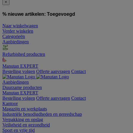
×
% nieuwe artikelen:
Toegevoegd
Naar winkelwagen
Verder winkelen
Categorieën
Aanbiedingen
Refurbished producten
Manutan EXPERT
Bestelling volgen
Offerte aanvragen
Contact
Aanbiedingen
Duurzame producten
Manutan EXPERT
Bestelling volgen
Offerte aanvragen
Contact
Kantoor
Magazijn en werkplaats
Industriële benodigdheden en gereedschap
Verpakking en opslag
Veiligheid en gezondheid
Sport en vrije tijd