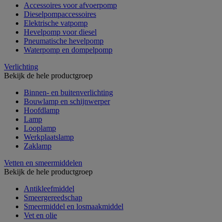
Accessoires voor afvoerpomp
Dieselpompaccessoires
Elektrische vatpomp
Hevelpomp voor diesel
Pneumatische hevelpomp
Waterpomp en dompelpomp
Verlichting
Bekijk de hele productgroep
Binnen- en buitenverlichting
Bouwlamp en schijnwerper
Hoofdlamp
Lamp
Looplamp
Werkplaatslamp
Zaklamp
Vetten en smeermiddelen
Bekijk de hele productgroep
Antikleefmiddel
Smeergereedschap
Smeermiddel en losmaakmiddel
Vet en olie