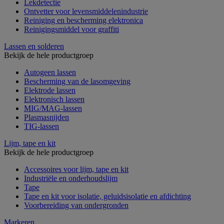
Lekdetectie
Ontvetter voor levensmiddelenindustrie
Reiniging en bescherming elektronica
Reinigingsmiddel voor graffiti
Lassen en solderen
Bekijk de hele productgroep
Autogeen lassen
Bescherming van de lasomgeving
Elektrode lassen
Elektronisch lassen
MIG/MAG-lassen
Plasmasnijden
TIG-lassen
Lijm, tape en kit
Bekijk de hele productgroep
Accessoires voor lijm, tape en kit
Industriële en onderhoudslijm
Tape
Tape en kit voor isolatie, geluidsisolatie en afdichting
Voorbereiding van ondergronden
Markeren