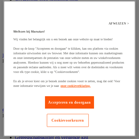
Accessoires voor polijstmachine
Accessoires voor schaafmachine
Accessoires voor schroevendraaier
Accessoires voor schuurmachine
Accessoires voor slijpmachine
AFWIJZEN >
Accessoires voor snij- en snoeigereedschap
Welkom bij Manutan!
Accessoires voor snij-schuurmachine
Accessoires voor spijkermachine
Wij vinden het belangrijk om u een bezoek aan onze website op maat te bieden!
Accessoires voor zaag
Door op de knop "Accepteren en doorgaan" te klikken, kan ons platform via cookies
informatie uitwisselen met uw browser. Met deze informatie kunnen ons marketingteam
Elektrische toebehoren en verlichting
en onze internetpartners de prestaties van onze website meten en uw winkelvoorkeuren
Bekijk de hele productgroep
analyseren. Hierdoor kunnen wij u nog meer op uw behoeften gepersonaliseerd producten
en passende reclame aanbieden. Als u meer wilt weten over de doeleinden en voorkeuren
Accessoires voor elektrisch schakelpaneel
voor elk type cookie, klikt u op "Cookievoorkeuren".
Batterij, oplader en kabel
En als je ervoor kiest om je bezoek zonder cookies voort te zetten, mag dat ook! Voor
Elektrische kabel
meer informatie verwijzen we je naar
onze cookieverklaring.
Elektrische uitrusting
Verlengsnoer, stekkerdoos en kapelhaspel
Wandcontactdoos en schakelaar
Accepteren en doorgaan
Gereedschap opbergen
Bekijk de hele productgroep
Cookievoorkeuren
Assortimentsdoos en gereedschapkoffer
Gereedschapskist en opbergtas
Gereedschapskoffer en versterkte kist