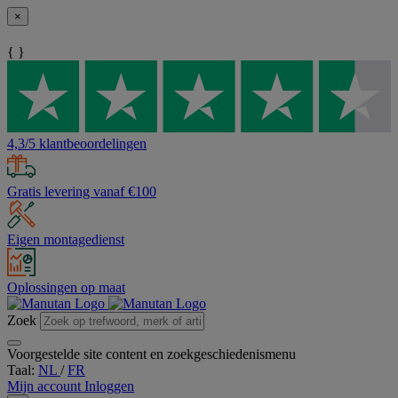
×
{ }
4,3/5 klantbeoordelingen
Gratis levering vanaf €100
Eigen montagedienst
Oplossingen op maat
Zoek
Voorgestelde site content en zoekgeschiedenismenu
Taal:
NL
/
FR
Mijn account
Inloggen