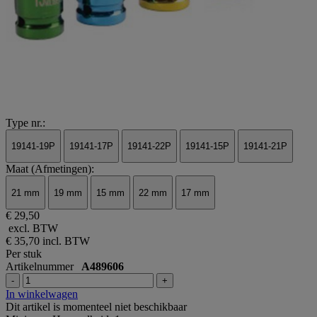
Type nr.:
19141-19P
19141-17P
19141-22P
19141-15P
19141-21P
Maat (Afmetingen):
21 mm
19 mm
15 mm
22 mm
17 mm
€ 29,50
excl. BTW
€ 35,70
incl. BTW
Per stuk
Artikelnummer
A489606
-
+
In winkelwagen
Dit artikel is momenteel niet beschikbaar