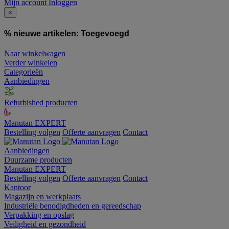
Mijn account
Inloggen
×
% nieuwe artikelen:
Toegevoegd
Naar winkelwagen
Verder winkelen
Categorieën
Aanbiedingen
Refurbished producten
Manutan EXPERT
Bestelling volgen
Offerte aanvragen
Contact
Aanbiedingen
Duurzame producten
Manutan EXPERT
Bestelling volgen
Offerte aanvragen
Contact
Kantoor
Magazijn en werkplaats
Industriële benodigdheden en gereedschap
Verpakking en opslag
Veiligheid en gezondheid