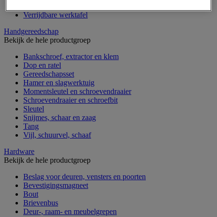
Gereedschapskoffer en versterkte kist
Verrijdbare werktafel
Handgereedschap
Bekijk de hele productgroep
Bankschroef, extractor en klem
Dop en ratel
Gereedschapsset
Hamer en slagwerktuig
Momentsleutel en schroevendraaier
Schroevendraaier en schroefbit
Sleutel
Snijmes, schaar en zaag
Tang
Vijl, schuurvel, schaaf
Hardware
Bekijk de hele productgroep
Beslag voor deuren, vensters en poorten
Bevestigingsmagneet
Bout
Brievenbus
Deur-, raam- en meubelgrepen