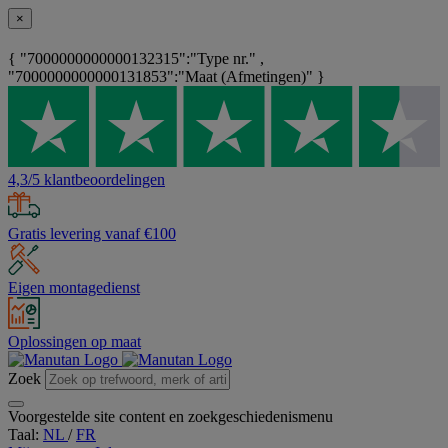
×
{ "7000000000000132315":"Type nr." ,
"7000000000000131853":"Maat (Afmetingen)" }
4,3/5 klantbeoordelingen
Gratis levering vanaf €100
Eigen montagedienst
Oplossingen op maat
Zoek
Voorgestelde site content en zoekgeschiedenismenu
Taal:
NL
/
FR