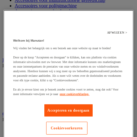
Accessoires voor multifunctionele gereedschap
Accessoires voor polijstmachine
Accessoires voor schaafmachine
Accessoires voor schroevendraaier
Accessoires voor schuurmachine
Accessoires voor slijpmachine
Accessoires voor snij- en snoeigereedschap
AFWIJZEN >
Accessoires voor snij-schuurmachine
Welkom bij Manutan!
Accessoires voor spijkermachine
Wij vinden het belangrijk om u een bezoek aan onze website op maat te bieden!
Accessoires voor zaag
Door op de knop "Accepteren en doorgaan" te klikken, kan ons platform via cookies
Elektrische toebehoren en verlichting
informatie uitwisselen met uw browser. Met deze informatie kunnen ons marketingteam
Bekijk de hele productgroep
en onze internetpartners de prestaties van onze website meten en uw winkelvoorkeuren
analyseren. Hierdoor kunnen wij u nog meer op uw behoeften gepersonaliseerd producten
Accessoires voor elektrisch schakelpaneel
en passende reclame aanbieden. Als u meer wilt weten over de doeleinden en voorkeuren
voor elk type cookie, klikt u op "Cookievoorkeuren".
Batterij, oplader en kabel
Elektrische kabel
En als je ervoor kiest om je bezoek zonder cookies voort te zetten, mag dat ook! Voor
Elektrische uitrusting
meer informatie verwijzen we je naar
onze cookieverklaring.
Verlengsnoer, stekkerdoos en kapelhaspel
Wandcontactdoos en schakelaar
Accepteren en doorgaan
Gereedschap opbergen
Bekijk de hele productgroep
Cookievoorkeuren
Assortimentsdoos en gereedschapkoffer
Gereedschapskist en opbergtas