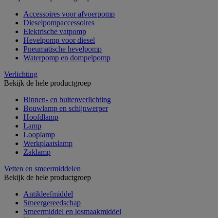
Accessoires voor afvoerpomp
Dieselpompaccessoires
Elektrische vatpomp
Hevelpomp voor diesel
Pneumatische hevelpomp
Waterpomp en dompelpomp
Verlichting
Bekijk de hele productgroep
Binnen- en buitenverlichting
Bouwlamp en schijnwerper
Hoofdlamp
Lamp
Looplamp
Werkplaatslamp
Zaklamp
Vetten en smeermiddelen
Bekijk de hele productgroep
Antikleefmiddel
Smeergereedschap
Smeermiddel en losmaakmiddel