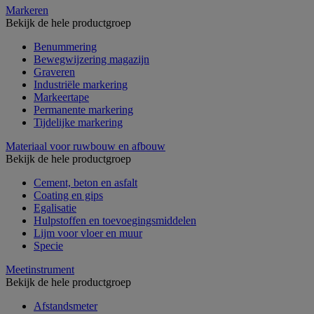
Markeren
Bekijk de hele productgroep
Benummering
Bewegwijzering magazijn
Graveren
Industriële markering
Markeertape
Permanente markering
Tijdelijke markering
Materiaal voor ruwbouw en afbouw
Bekijk de hele productgroep
Cement, beton en asfalt
Coating en gips
Egalisatie
Hulpstoffen en toevoegingsmiddelen
Lijm voor vloer en muur
Specie
Meetinstrument
Bekijk de hele productgroep
Afstandsmeter