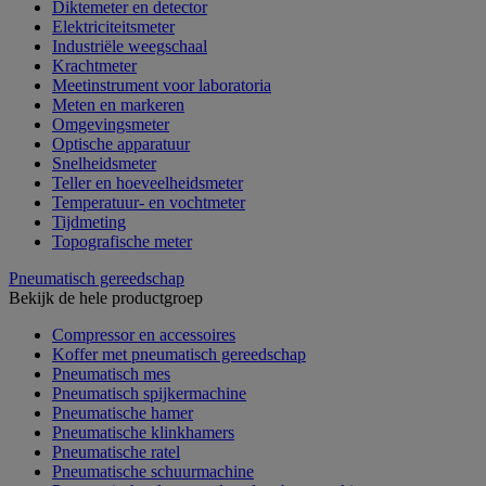
Diktemeter en detector
Elektriciteitsmeter
Industriële weegschaal
Krachtmeter
Meetinstrument voor laboratoria
Meten en markeren
Omgevingsmeter
Optische apparatuur
Snelheidsmeter
Teller en hoeveelheidsmeter
Temperatuur- en vochtmeter
Tijdmeting
Topografische meter
Pneumatisch gereedschap
Bekijk de hele productgroep
Compressor en accessoires
Koffer met pneumatisch gereedschap
Pneumatisch mes
Pneumatisch spijkermachine
Pneumatische hamer
Pneumatische klinkhamers
Pneumatische ratel
Pneumatische schuurmachine