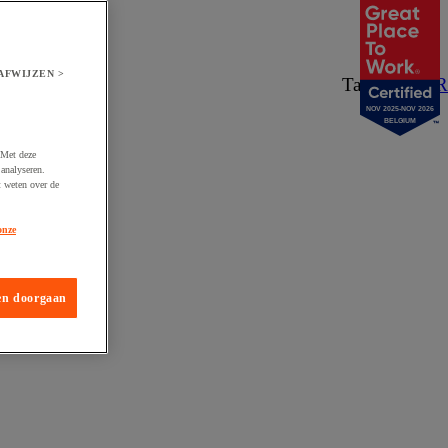
AFWIJZEN >
Taal:
NL
/
FR
NOV 2025-NOV 2026
BELGIUM
 Met deze
analyseren.
t weten over de
onze
en doorgaan