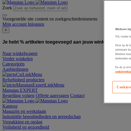
Zoek
Voorgestelde site content en zoekgeschiedenismenu
Mijn account
Inloggen
Welkom bij
×
Wij vinden h
Je hebt % artikelen toegevoegd aan jouw winkelwagen:
To
Door op de k
informatie ku
Naar winkelwagen
Hierdoor kun
Verder winkelen
doeleinden e
Categorieën
En als je erv
Aanbiedingen
cookieverkla
Refurbished producten
Cookiev
Manutan EXPERT
Bestelling volgen
Offerte aanvragen
Contact
Kantoor
Magazijn en werkplaats
Industriële benodigdheden en gereedschap
Verpakking en opslag
Veiligheid en gezondheid