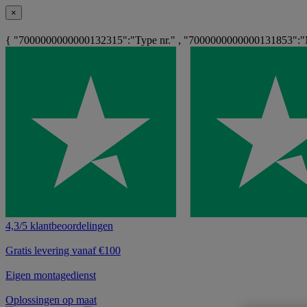
×
{ "7000000000000132315":"Type nr." , "7000000000000131853":"Ma
4,3/5 klantbeoordelingen
Gratis levering vanaf €100
Eigen montagedienst
Oplossingen op maat