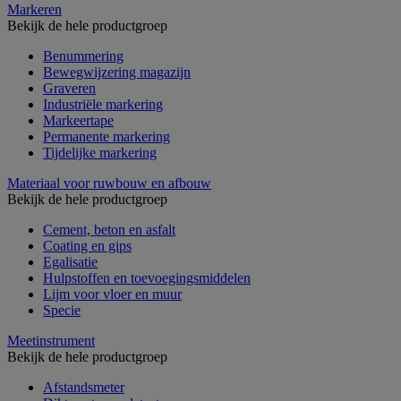
Markeren
Bekijk de hele productgroep
Benummering
Bewegwijzering magazijn
Graveren
Industriële markering
Markeertape
Permanente markering
Tijdelijke markering
Materiaal voor ruwbouw en afbouw
Bekijk de hele productgroep
Cement, beton en asfalt
Coating en gips
Egalisatie
Hulpstoffen en toevoegingsmiddelen
Lijm voor vloer en muur
Specie
Meetinstrument
Bekijk de hele productgroep
Afstandsmeter