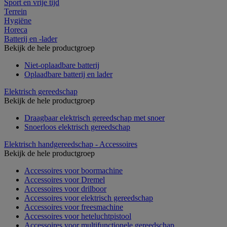
Sport en vrije tijd
Terrein
Hygiëne
Horeca
Batterij en -lader
Bekijk de hele productgroep
Niet-oplaadbare batterij
Oplaadbare batterij en lader
Elektrisch gereedschap
Bekijk de hele productgroep
Draagbaar elektrisch gereedschap met snoer
Snoerloos elektrisch gereedschap
Elektrisch handgereedschap - Accessoires
Bekijk de hele productgroep
Accessoires voor boormachine
Accessoires voor Dremel
Accessoires voor drilboor
Accessoires voor elektrisch gereedschap
Accessoires voor freesmachine
Accessoires voor heteluchtpistool
Accessoires voor multifunctionele gereedschap