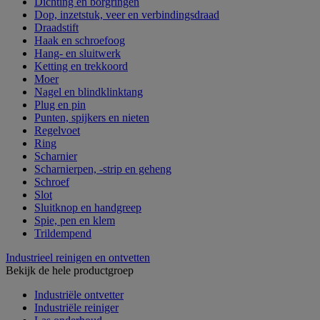
Dichting en borgringen
Dop, inzetstuk, veer en verbindingsdraad
Draadstift
Haak en schroefoog
Hang- en sluitwerk
Ketting en trekkoord
Moer
Nagel en blindklinktang
Plug en pin
Punten, spijkers en nieten
Regelvoet
Ring
Scharnier
Scharnierpen, -strip en geheng
Schroef
Slot
Sluitknop en handgreep
Spie, pen en klem
Trildempend
Industrieel reinigen en ontvetten
Bekijk de hele productgroep
Industriële ontvetter
Industriële reiniger