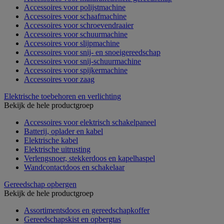
Accessoires voor polijstmachine
Accessoires voor schaafmachine
Accessoires voor schroevendraaier
Accessoires voor schuurmachine
Accessoires voor slijpmachine
Accessoires voor snij- en snoeigereedschap
Accessoires voor snij-schuurmachine
Accessoires voor spijkermachine
Accessoires voor zaag
Elektrische toebehoren en verlichting
Bekijk de hele productgroep
Accessoires voor elektrisch schakelpaneel
Batterij, oplader en kabel
Elektrische kabel
Elektrische uitrusting
Verlengsnoer, stekkerdoos en kapelhaspel
Wandcontactdoos en schakelaar
Gereedschap opbergen
Bekijk de hele productgroep
Assortimentsdoos en gereedschapkoffer
Gereedschapskist en opbergtas