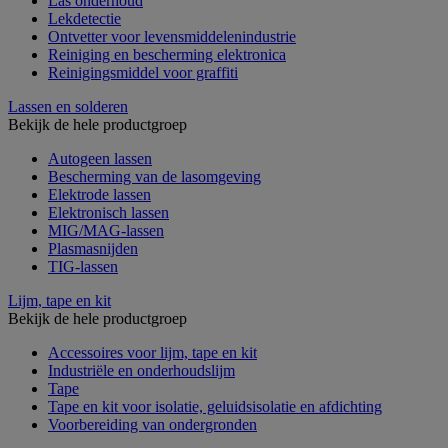
Las onderhoud
Lekdetectie
Ontvetter voor levensmiddelenindustrie
Reiniging en bescherming elektronica
Reinigingsmiddel voor graffiti
Lassen en solderen
Bekijk de hele productgroep
Autogeen lassen
Bescherming van de lasomgeving
Elektrode lassen
Elektronisch lassen
MIG/MAG-lassen
Plasmasnijden
TIG-lassen
Lijm, tape en kit
Bekijk de hele productgroep
Accessoires voor lijm, tape en kit
Industriële en onderhoudslijm
Tape
Tape en kit voor isolatie, geluidsisolatie en afdichting
Voorbereiding van ondergronden