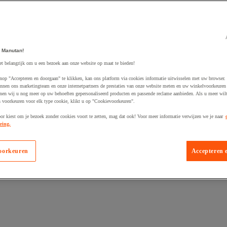
 Manutan!
et belangrijk om u een bezoek aan onze website op maat te bieden!
egevoegd aan winkelwagen
nop "Accepteren en doorgaan" te klikken, kan ons platform via cookies informatie uitwisselen met uw browser.
nnen ons marketingteam en onze internetpartners de prestaties van onze website meten en uw winkelvoorkeuren 
nen wij u nog meer op uw behoeften gepersonaliseerd producten en passende reclame aanbieden. Als u meer wil
n voorkeuren voor elk type cookie, klikt u op "Cookievoorkeuren".
oor kiest om je bezoek zonder cookies voort te zetten, mag dat ook! Voor meer informatie verwijzen we je naar
ring.
oorkeuren
Accepteren 