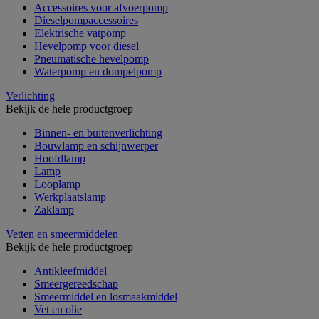
Accessoires voor afvoerpomp
Dieselpompaccessoires
Elektrische vatpomp
Hevelpomp voor diesel
Pneumatische hevelpomp
Waterpomp en dompelpomp
Verlichting
Bekijk de hele productgroep
Binnen- en buitenverlichting
Bouwlamp en schijnwerper
Hoofdlamp
Lamp
Looplamp
Werkplaatslamp
Zaklamp
Vetten en smeermiddelen
Bekijk de hele productgroep
Antikleefmiddel
Smeergereedschap
Smeermiddel en losmaakmiddel
Vet en olie