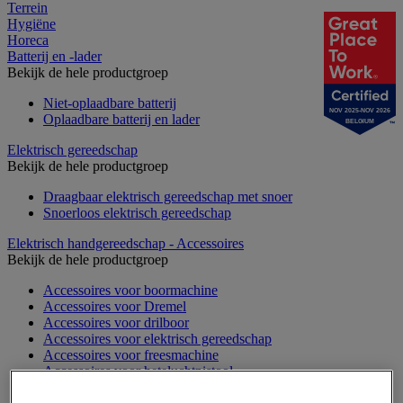
Terrein
Hygiëne
Horeca
Batterij en -lader
Bekijk de hele productgroep
Niet-oplaadbare batterij
NOV 2025-NOV 2026
Oplaadbare batterij en lader
BELGIUM
Elektrisch gereedschap
Bekijk de hele productgroep
Draagbaar elektrisch gereedschap met snoer
Snoerloos elektrisch gereedschap
Elektrisch handgereedschap - Accessoires
Bekijk de hele productgroep
Accessoires voor boormachine
Accessoires voor Dremel
Accessoires voor drilboor
Accessoires voor elektrisch gereedschap
Accessoires voor freesmachine
Accessoires voor heteluchtpistool
Accessoires voor multifunctionele gereedschap