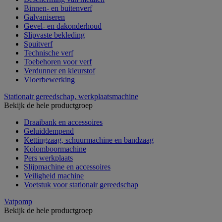
Binnen- en buitenverf
Galvaniseren
Gevel- en dakonderhoud
Slipvaste bekleding
Spuitverf
Technische verf
Toebehoren voor verf
Verdunner en kleurstof
Vloerbewerking
Stationair gereedschap, werkplaatsmachine
Bekijk de hele productgroep
Draaibank en accessoires
Geluiddempend
Kettingzaag, schuurmachine en bandzaag
Kolomboormachine
Pers werkplaats
Slijpmachine en accessoires
Veiligheid machine
Voetstuk voor stationair gereedschap
Vatpomp
Bekijk de hele productgroep