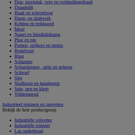
Dop, inzetstuk, veer en verbindingsdraad
Draadstift
Haak en schroefoog
Hang- en sluitwerk
Ketting en trekkoord
Moer
Nagel en blindklinktang
Plug en pin
Punten, spijkers en nieten
Regelvoet
Ring
Scharnier
Scharnierpen, -strip en geheng
Schroef
Slot
Sluitknop en handgreep
Spie, pen en klem
Trildempend
Industrieel reinigen en ontvetten
Bekijk de hele productgroep
Industriële ontvetter
Industriële reiniger
Las onderhoud