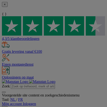
×
{ }
4,3/5 klantbeoordelingen
Gratis levering vanaf €100
Eigen montagedienst
Oplossingen op maat
Zoek
Voorgestelde site content en zoekgeschiedenismenu
Taal:
NL
/
FR
Mijn account
Inloggen