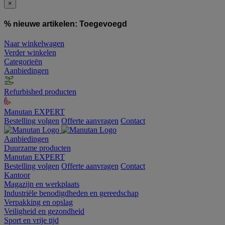
×
% nieuwe artikelen:
Toegevoegd
Naar winkelwagen
Verder winkelen
Categorieën
Aanbiedingen
Refurbished producten
Manutan EXPERT
Bestelling volgen
Offerte aanvragen
Contact
Aanbiedingen
Duurzame producten
Manutan EXPERT
Bestelling volgen
Offerte aanvragen
Contact
Kantoor
Magazijn en werkplaats
Industriële benodigdheden en gereedschap
Verpakking en opslag
Veiligheid en gezondheid
Sport en vrije tijd