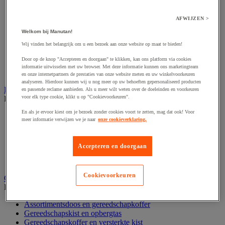
Accessoires voor polijstmachine
Accessoires voor schaafmachine
Accessoires voor schroevendraaier
AFWIJZEN >
Accessoires voor schuurmachine
Welkom bij Manutan!
Accessoires voor slijpmachine
Accessoires voor snij- en snoeigereedschap
Wij vinden het belangrijk om u een bezoek aan onze website op maat te bieden!
Accessoires voor snij-schuurmachine
Door op de knop "Accepteren en doorgaan" te klikken, kan ons platform via cookies
Accessoires voor spijkermachine
informatie uitwisselen met uw browser. Met deze informatie kunnen ons marketingteam
Accessoires voor zaag
en onze internetpartners de prestaties van onze website meten en uw winkelvoorkeuren
analyseren. Hierdoor kunnen wij u nog meer op uw behoeften gepersonaliseerd producten
Elektrische toebehoren en verlichting
en passende reclame aanbieden. Als u meer wilt weten over de doeleinden en voorkeuren
voor elk type cookie, klikt u op "Cookievoorkeuren".
Bekijk de hele productgroep
En als je ervoor kiest om je bezoek zonder cookies voort te zetten, mag dat ook! Voor
Accessoires voor elektrisch schakelpaneel
meer informatie verwijzen we je naar
onze cookieverklaring.
Batterij, oplader en kabel
Elektrische kabel
Elektrische uitrusting
Accepteren en doorgaan
Verlengsnoer, stekkerdoos en kapelhaspel
Wandcontactdoos en schakelaar
Cookievoorkeuren
Gereedschap opbergen
Bekijk de hele productgroep
Assortimentsdoos en gereedschapkoffer
Gereedschapskist en opbergtas
Gereedschapskoffer en versterkte kist