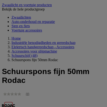
Zwaailicht en voertuig producten
Bekijk de hele productgroep
Zwaailichten
Auto-onderhoud en reparatie
Step en fiets
Voertuig accessoires
Home
Industriële benodigdheden en gereedschap
Elektrisch handgereedschap - Accessoires
Accessoires voor slijpmachine
Schuurschijf
(48)
Schuurspons fijn 50mm Rodac
Schuurspons fijn 50mm
Rodac
(0)
Geen
scorewaarde
Dezelfde