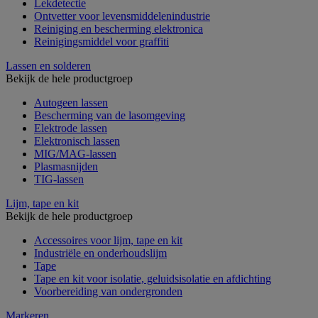
Lekdetectie
Ontvetter voor levensmiddelenindustrie
Reiniging en bescherming elektronica
Reinigingsmiddel voor graffiti
Lassen en solderen
Bekijk de hele productgroep
Autogeen lassen
Bescherming van de lasomgeving
Elektrode lassen
Elektronisch lassen
MIG/MAG-lassen
Plasmasnijden
TIG-lassen
Lijm, tape en kit
Bekijk de hele productgroep
Accessoires voor lijm, tape en kit
Industriële en onderhoudslijm
Tape
Tape en kit voor isolatie, geluidsisolatie en afdichting
Voorbereiding van ondergronden
Markeren