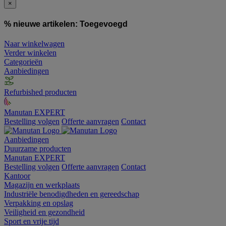
×
% nieuwe artikelen:
Toegevoegd
Naar winkelwagen
Verder winkelen
Categorieën
Aanbiedingen
Refurbished producten
Manutan EXPERT
Bestelling volgen
Offerte aanvragen
Contact
Aanbiedingen
Duurzame producten
Manutan EXPERT
Bestelling volgen
Offerte aanvragen
Contact
Kantoor
Magazijn en werkplaats
Industriële benodigdheden en gereedschap
Verpakking en opslag
Veiligheid en gezondheid
Sport en vrije tijd