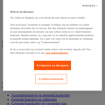
Accessoires voor polijstmachine
Accessoires voor schaafmachine
AFWIJZEN >
Accessoires voor schroevendraaier
Welkom bij Manutan!
Accessoires voor schuurmachine
Accessoires voor slijpmachine
Wij vinden het belangrijk om u een bezoek aan onze website op maat te bieden!
Accessoires voor snij- en snoeigereedschap
Accessoires voor snij-schuurmachine
Door op de knop "Accepteren en doorgaan" te klikken, kan ons platform via cookies
informatie uitwisselen met uw browser. Met deze informatie kunnen ons marketingteam
Accessoires voor spijkermachine
en onze internetpartners de prestaties van onze website meten en uw winkelvoorkeuren
Accessoires voor zaag
analyseren. Hierdoor kunnen wij u nog meer op uw behoeften gepersonaliseerd producten
en passende reclame aanbieden. Als u meer wilt weten over de doeleinden en voorkeuren
Elektrische toebehoren en verlichting
voor elk type cookie, klikt u op "Cookievoorkeuren".
Bekijk de hele productgroep
En als je ervoor kiest om je bezoek zonder cookies voort te zetten, mag dat ook! Voor
meer informatie verwijzen we je naar
onze cookieverklaring.
Accessoires voor elektrisch schakelpaneel
Batterij, oplader en kabel
Elektrische kabel
Accepteren en doorgaan
Elektrische uitrusting
Verlengsnoer, stekkerdoos en kapelhaspel
Wandcontactdoos en schakelaar
Cookievoorkeuren
Gereedschap opbergen
Bekijk de hele productgroep
Assortimentsdoos en gereedschapkoffer
Gereedschapskist en opbergtas
Gereedschapskoffer en versterkte kist