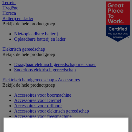
Terrein
Hygiëne
Horeca
Batterij en -lader
Bekijk de hele productgroep
Niet-oplaadbare batterij
NOV 2025-NOV 2026
BELGIUM
Oplaadbare batterij en lader
Elektrisch gereedschap
Bekijk de hele productgroep
Draagbaar elektrisch gereedschap met snoer
Snoerloos elektrisch gereedschap
Elektrisch handgereedschap - Accessoires
Bekijk de hele productgroep
Accessoires voor boormachine
Accessoires voor Dremel
Accessoires voor drilboor
Accessoires voor elektrisch gereedschap
Accessoires voor freesmachine
Accessoires voor heteluchtpistool
Accessoires voor multifunctionele gereedschap