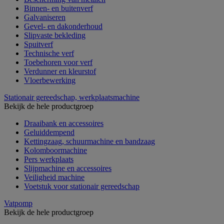
Binnen- en buitenverf
Galvaniseren
Gevel- en dakonderhoud
Slipvaste bekleding
Spuitverf
Technische verf
Toebehoren voor verf
Verdunner en kleurstof
Vloerbewerking
Stationair gereedschap, werkplaatsmachine
Bekijk de hele productgroep
Draaibank en accessoires
Geluiddempend
Kettingzaag, schuurmachine en bandzaag
Kolomboormachine
Pers werkplaats
Slijpmachine en accessoires
Veiligheid machine
Voetstuk voor stationair gereedschap
Vatpomp
Bekijk de hele productgroep