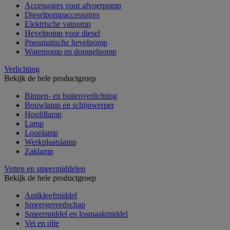
Accessoires voor afvoerpomp
Dieselpompaccessoires
Elektrische vatpomp
Hevelpomp voor diesel
Pneumatische hevelpomp
Waterpomp en dompelpomp
Verlichting
Bekijk de hele productgroep
Binnen- en buitenverlichting
Bouwlamp en schijnwerper
Hoofdlamp
Lamp
Looplamp
Werkplaatslamp
Zaklamp
Vetten en smeermiddelen
Bekijk de hele productgroep
Antikleefmiddel
Smeergereedschap
Smeermiddel en losmaakmiddel
Vet en olie