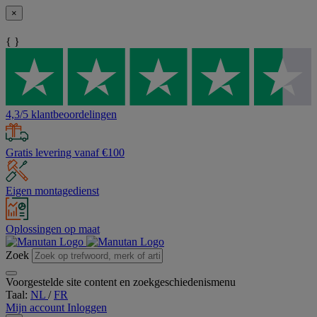
×
{ }
4,3/5 klantbeoordelingen
Gratis levering vanaf €100
Eigen montagedienst
Oplossingen op maat
Zoek
Voorgestelde site content en zoekgeschiedenismenu
Taal:
NL
/
FR
Mijn account
Inloggen