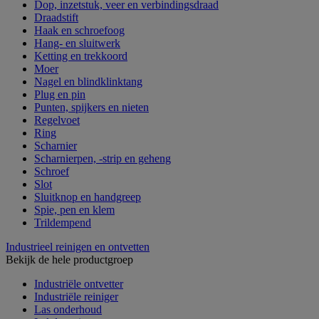
Dop, inzetstuk, veer en verbindingsdraad
Draadstift
Haak en schroefoog
Hang- en sluitwerk
Ketting en trekkoord
Moer
Nagel en blindklinktang
Plug en pin
Punten, spijkers en nieten
Regelvoet
Ring
Scharnier
Scharnierpen, -strip en geheng
Schroef
Slot
Sluitknop en handgreep
Spie, pen en klem
Trildempend
Industrieel reinigen en ontvetten
Bekijk de hele productgroep
Industriële ontvetter
Industriële reiniger
Las onderhoud