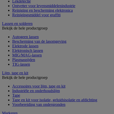
Lekdetectie
Ontvetter voor levensmiddelenindustrie
Reiniging en bescherming elektronica
Reinigingsmiddel voor graffiti
Lassen en solderen
Bekijk de hele productgroep
Autogeen lassen
Bescherming van de lasomgeving
Elektrode lassen
Elektronisch lassen
MIG/MAG-lassen
Plasmasnijden
TIG-lassen
Lijm, tape en kit
Bekijk de hele productgroep
Accessoires voor lijm, tape en kit
Industriële en onderhoudslijm
Tape
Tape en kit voor isolatie, geluidsisolatie en afdichting
Voorbereiding van ondergronden
Markeren