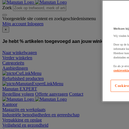
Zoek
Voorgestelde site content en zoekgeschiedenismenu
Mijn account
Inloggen
Welkom bij
×
Wij vinden h
Je hebt % artikelen toegevoegd aan jouw winkelwagen:
To
Door op de k
informatie ku
Naar winkelwagen
Hierdoor kun
Verder winkelen
doeleinden e
Categorieën
En als je erv
Aanbiedingen
cookieverkla
Refurbished producten
Cookiev
Manutan EXPERT
Bestelling volgen
Offerte aanvragen
Contact
Kantoor
Magazijn en werkplaats
Industriële benodigdheden en gereedschap
Verpakking en opslag
Veiligheid en gezondheid