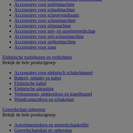
Accessoires voor polijstmachine
Accessoires voor schaafmachine
Accessoires voor schroevendraaier
Accessoires voor schuurmachine
Accessoires voor slijpmachine
Accessoires voor snij- en snoeigereedschap
Accessoires voor snij-schuurmachine
Accessoires voor spijkermachine
Accessoires voor zaag
Elektrische toebehoren en verlichting
Bekijk de hele productgroep
Accessoires voor elektrisch schakelpaneel
Batterij, oplader en kabel
Elektrische kabel
Elektrische uitrusting
Verlengsnoer, stekkerdoos en kapelhaspel
Wandcontactdoos en schakelaar
Gereedschap opbergen
Bekijk de hele productgroep
Assortimentsdoos en gereedschapkoffer
Gereedschapskist en opbergtas