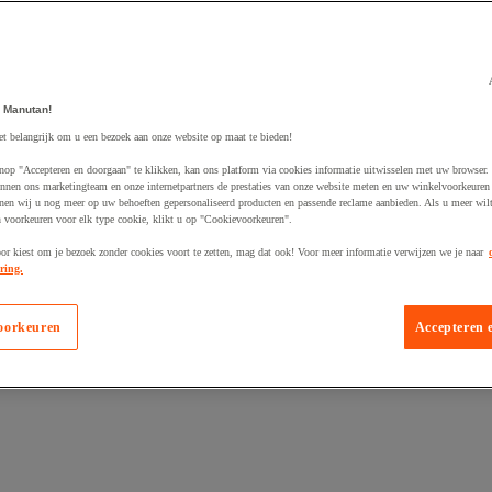
 Manutan!
et belangrijk om u een bezoek aan onze website op maat te bieden!
egevoegd aan winkelwagen
nop "Accepteren en doorgaan" te klikken, kan ons platform via cookies informatie uitwisselen met uw browser.
nnen ons marketingteam en onze internetpartners de prestaties van onze website meten en uw winkelvoorkeuren 
nen wij u nog meer op uw behoeften gepersonaliseerd producten en passende reclame aanbieden. Als u meer wil
n voorkeuren voor elk type cookie, klikt u op "Cookievoorkeuren".
oor kiest om je bezoek zonder cookies voort te zetten, mag dat ook! Voor meer informatie verwijzen we je naar
ring.
oorkeuren
Accepteren 