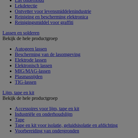
Las onderhoud
Lekdetectie
Ontvetter voor levensmiddelenindustrie
Reiniging en bescherming elektronica
Reinigingsmiddel voor graffiti
Lassen en solderen
Bekijk de hele productgroep
Autogeen lassen
Bescherming van de lasomgeving
Elektrode lassen
Elektronisch lassen
MIG/MAG-lassen
Plasmasnijden
TIG-lassen
Lijm, tape en kit
Bekijk de hele productgroep
Accessoires voor lijm, tape en kit
Industriële en onderhoudslijm
Tape
Tape en kit voor isolatie, geluidsisolatie en afdichting
Voorbereiding van ondergronden