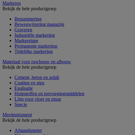
Markeren
Bekijk de hele productgroep
Benummering
Bewegwijzering magazijn
Graveren
Industriële markering
Markeertape
Permanente markering
Tijdelijke markering
Materiaal voor ruwbouw en afbouw
Bekijk de hele productgroep
Cement, beton en asfalt
Coating en gips
Egalisatie
Hulpstoffen en toevoegingsmiddelen
Lijm voor vloer en muur
Specie
Meetinstrument
Bekijk de hele productgroep
Afstandsmeter