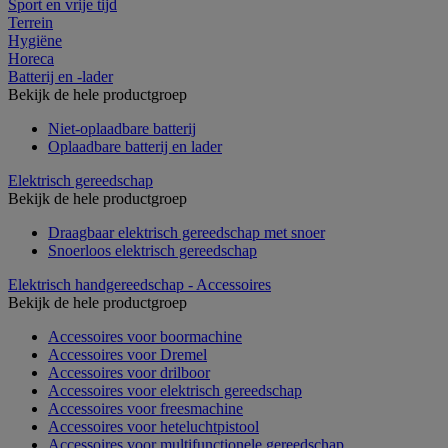
Sport en vrije tijd
Terrein
Hygiëne
Horeca
Batterij en -lader
Bekijk de hele productgroep
Niet-oplaadbare batterij
Oplaadbare batterij en lader
Elektrisch gereedschap
Bekijk de hele productgroep
Draagbaar elektrisch gereedschap met snoer
Snoerloos elektrisch gereedschap
Elektrisch handgereedschap - Accessoires
Bekijk de hele productgroep
Accessoires voor boormachine
Accessoires voor Dremel
Accessoires voor drilboor
Accessoires voor elektrisch gereedschap
Accessoires voor freesmachine
Accessoires voor heteluchtpistool
Accessoires voor multifunctionele gereedschap