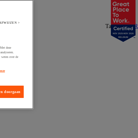
AFWIJZEN >
Taal:
NL
/
FR
NOV 2025-NOV 2026
BELGIUM
 Met deze
analyseren.
t weten over de
onze
en doorgaan