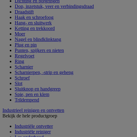
Dichting en borgringen
Dop, inzetstuk, veer en verbindingsdraad
Draadstift
Haak en schroefoog
Hang- en sluitwerk
Ketting en trekkoord
Moer
Nagel en blindklinktang
Plug en pin
Punten, spijkers en nieten
Regelvoet
Ring
Scharnier
Scharnierpen, -strip en geheng
Schroef
Slot
Sluitknop en handgreep
Spie, pen en klem
Trildempend
Industrieel reinigen en ontvetten
Bekijk de hele productgroep
Industriële ontvetter
Industriële reiniger