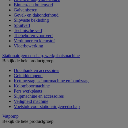
Binnen- en buitenverf
Galvaniseren
Gevel- en dakonderhoud
Slipvaste bekleding
Spuitverf
Technische verf
Toebehoren voor verf
Verdunner en kleurstof
Vloerbewerking
Stationair gereedschap, werkplaatsmachine
Bekijk de hele productgroep
Draaibank en accessoires
Geluiddempend
Kettingzaag, schuurmachine en bandzaag
Kolomboormachine
Pers werkplaats
Slijpmachine en accessoires
Veiligheid machine
Voetstuk voor stationair gereedschap
Vatpomp
Bekijk de hele productgroep