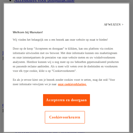
Accessoires voor polijstmachine
Accessoires voor schaafmachine
Accessoires voor schroevendraaier
Accessoires voor schuurmachine
Accessoires voor slijpmachine
AFWIJZEN >
Accessoires voor snij- en snoeigereedschap
Accessoires voor snij-schuurmachine
Welkom bij Manutan!
Accessoires voor spijkermachine
Wij vinden het belangrijk om u een bezoek aan onze website op maat te bieden!
Accessoires voor zaag
Door op de knop "Accepteren en doorgaan" te klikken, kan ons platform via cookies
Elektrische toebehoren en verlichting
informatie uitwisselen met uw browser. Met deze informatie kunnen ons marketingteam
en onze internetpartners de prestaties van onze website meten en uw winkelvoorkeuren
Bekijk de hele productgroep
analyseren. Hierdoor kunnen wij u nog meer op uw behoeften gepersonaliseerd producten
en passende reclame aanbieden. Als u meer wilt weten over de doeleinden en voorkeuren
Accessoires voor elektrisch schakelpaneel
voor elk type cookie, klikt u op "Cookievoorkeuren".
Batterij, oplader en kabel
Elektrische kabel
En als je ervoor kiest om je bezoek zonder cookies voort te zetten, mag dat ook! Voor
Elektrische uitrusting
meer informatie verwijzen we je naar
onze cookieverklaring.
Verlengsnoer, stekkerdoos en kapelhaspel
Wandcontactdoos en schakelaar
Accepteren en doorgaan
Gereedschap opbergen
Bekijk de hele productgroep
Cookievoorkeuren
Assortimentsdoos en gereedschapkoffer
Gereedschapskist en opbergtas
Gereedschapskoffer en versterkte kist