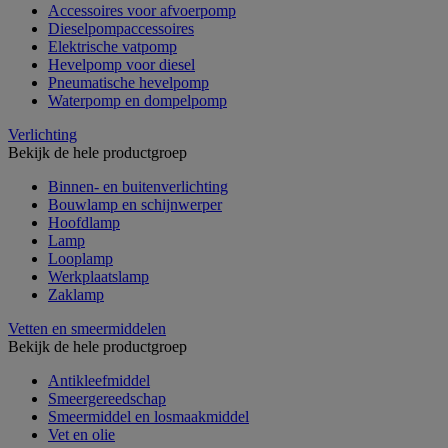
Accessoires voor afvoerpomp
Dieselpompaccessoires
Elektrische vatpomp
Hevelpomp voor diesel
Pneumatische hevelpomp
Waterpomp en dompelpomp
Verlichting
Bekijk de hele productgroep
Binnen- en buitenverlichting
Bouwlamp en schijnwerper
Hoofdlamp
Lamp
Looplamp
Werkplaatslamp
Zaklamp
Vetten en smeermiddelen
Bekijk de hele productgroep
Antikleefmiddel
Smeergereedschap
Smeermiddel en losmaakmiddel
Vet en olie