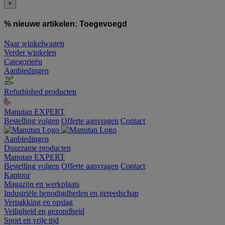
×
% nieuwe artikelen:
Toegevoegd
Naar winkelwagen
Verder winkelen
Categorieën
Aanbiedingen
Refurbished producten
Manutan EXPERT
Bestelling volgen
Offerte aanvragen
Contact
Aanbiedingen
Duurzame producten
Manutan EXPERT
Bestelling volgen
Offerte aanvragen
Contact
Kantoor
Magazijn en werkplaats
Industriële benodigdheden en gereedschap
Verpakking en opslag
Veiligheid en gezondheid
Sport en vrije tijd