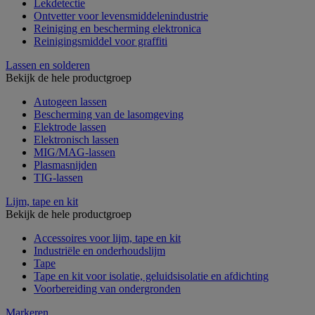
Lekdetectie
Ontvetter voor levensmiddelenindustrie
Reiniging en bescherming elektronica
Reinigingsmiddel voor graffiti
Lassen en solderen
Bekijk de hele productgroep
Autogeen lassen
Bescherming van de lasomgeving
Elektrode lassen
Elektronisch lassen
MIG/MAG-lassen
Plasmasnijden
TIG-lassen
Lijm, tape en kit
Bekijk de hele productgroep
Accessoires voor lijm, tape en kit
Industriële en onderhoudslijm
Tape
Tape en kit voor isolatie, geluidsisolatie en afdichting
Voorbereiding van ondergronden
Markeren