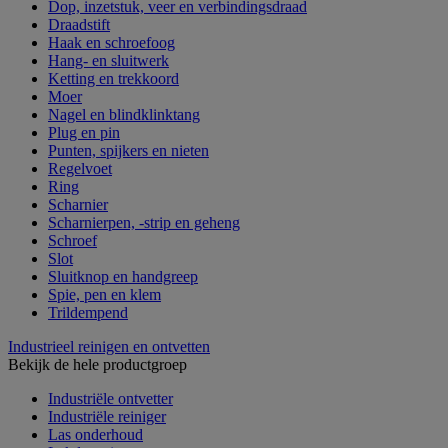
Dop, inzetstuk, veer en verbindingsdraad
Draadstift
Haak en schroefoog
Hang- en sluitwerk
Ketting en trekkoord
Moer
Nagel en blindklinktang
Plug en pin
Punten, spijkers en nieten
Regelvoet
Ring
Scharnier
Scharnierpen, -strip en geheng
Schroef
Slot
Sluitknop en handgreep
Spie, pen en klem
Trildempend
Industrieel reinigen en ontvetten
Bekijk de hele productgroep
Industriële ontvetter
Industriële reiniger
Las onderhoud