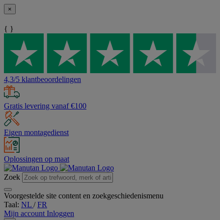
×
{ }
4,3/5 klantbeoordelingen
Gratis levering vanaf €100
Eigen montagedienst
Oplossingen op maat
Zoek
Voorgestelde site content en zoekgeschiedenismenu
Taal:
NL
/
FR
Mijn account
Inloggen