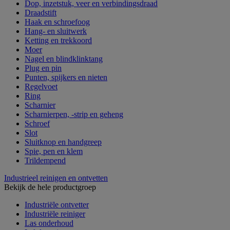
Dop, inzetstuk, veer en verbindingsdraad
Draadstift
Haak en schroefoog
Hang- en sluitwerk
Ketting en trekkoord
Moer
Nagel en blindklinktang
Plug en pin
Punten, spijkers en nieten
Regelvoet
Ring
Scharnier
Scharnierpen, -strip en geheng
Schroef
Slot
Sluitknop en handgreep
Spie, pen en klem
Trildempend
Industrieel reinigen en ontvetten
Bekijk de hele productgroep
Industriële ontvetter
Industriële reiniger
Las onderhoud