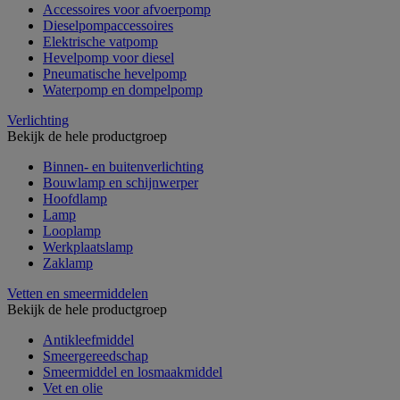
Accessoires voor afvoerpomp
Dieselpompaccessoires
Elektrische vatpomp
Hevelpomp voor diesel
Pneumatische hevelpomp
Waterpomp en dompelpomp
Verlichting
Bekijk de hele productgroep
Binnen- en buitenverlichting
Bouwlamp en schijnwerper
Hoofdlamp
Lamp
Looplamp
Werkplaatslamp
Zaklamp
Vetten en smeermiddelen
Bekijk de hele productgroep
Antikleefmiddel
Smeergereedschap
Smeermiddel en losmaakmiddel
Vet en olie