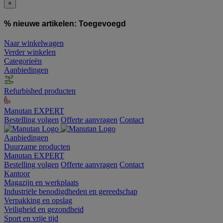
×
% nieuwe artikelen:
Toegevoegd
Naar winkelwagen
Verder winkelen
Categorieën
Aanbiedingen
Refurbished producten
Manutan EXPERT
Bestelling volgen
Offerte aanvragen
Contact
Aanbiedingen
Duurzame producten
Manutan EXPERT
Bestelling volgen
Offerte aanvragen
Contact
Kantoor
Magazijn en werkplaats
Industriële benodigdheden en gereedschap
Verpakking en opslag
Veiligheid en gezondheid
Sport en vrije tijd