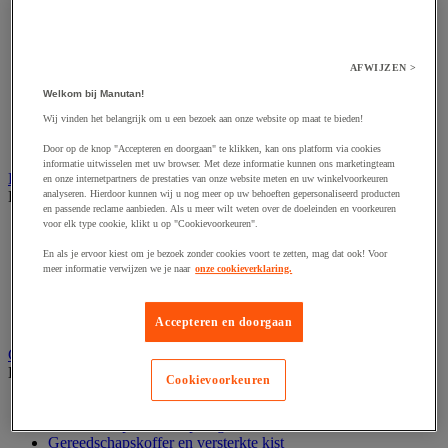
Accessoires voor polijstmachine
Accessoires voor schaafmachine
Accessoires voor schroevendraaier
Accessoires voor schuurmachine
AFWIJZEN >
Accessoires voor slijpmachine
Accessoires voor snij- en snoeigereedschap
Welkom bij Manutan!
Accessoires voor snij-schuurmachine
Wij vinden het belangrijk om u een bezoek aan onze website op maat te bieden!
Accessoires voor spijkermachine
Accessoires voor zaag
Door op de knop "Accepteren en doorgaan" te klikken, kan ons platform via cookies
informatie uitwisselen met uw browser. Met deze informatie kunnen ons marketingteam
Elektrische toebehoren en verlichting
en onze internetpartners de prestaties van onze website meten en uw winkelvoorkeuren
Bekijk de hele productgroep
analyseren. Hierdoor kunnen wij u nog meer op uw behoeften gepersonaliseerd producten
en passende reclame aanbieden. Als u meer wilt weten over de doeleinden en voorkeuren
voor elk type cookie, klikt u op "Cookievoorkeuren".
Accessoires voor elektrisch schakelpaneel
Batterij, oplader en kabel
En als je ervoor kiest om je bezoek zonder cookies voort te zetten, mag dat ook! Voor
Elektrische kabel
meer informatie verwijzen we je naar
onze cookieverklaring.
Elektrische uitrusting
Verlengsnoer, stekkerdoos en kapelhaspel
Wandcontactdoos en schakelaar
Accepteren en doorgaan
Gereedschap opbergen
Bekijk de hele productgroep
Cookievoorkeuren
Assortimentsdoos en gereedschapkoffer
Gereedschapskist en opbergtas
Gereedschapskoffer en versterkte kist