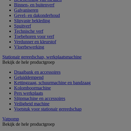
Binnen- en buitenverf
Galvaniseren
Gevel- en dakonderhoud
Slipvaste bekleding
Spuitverf
Technische verf
Toebehoren voor verf
Verdunner en kleurstof
Vloerbewerking
Stationair gereedschap, werkplaatsmachine
Bekijk de hele productgroep
Draaibank en accessoires
Geluiddempend
Kettingzaag, schuurmachine en bandzaag
Kolomboormachine
Pers werkplaats
Slijpmachine en accessoires
Veiligheid machine
Voetstuk voor stationair gereedschap
Vatpomp
Bekijk de hele productgroep