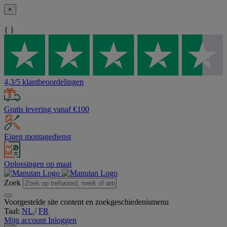
×
{ }
4,3/5 klantbeoordelingen
Gratis levering vanaf €100
Eigen montagedienst
Oplossingen op maat
Zoek
Voorgestelde site content en zoekgeschiedenismenu
Taal:
NL
/
FR
Mijn account
Inloggen