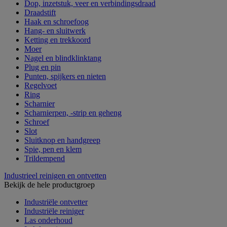
Dop, inzetstuk, veer en verbindingsdraad
Draadstift
Haak en schroefoog
Hang- en sluitwerk
Ketting en trekkoord
Moer
Nagel en blindklinktang
Plug en pin
Punten, spijkers en nieten
Regelvoet
Ring
Scharnier
Scharnierpen, -strip en geheng
Schroef
Slot
Sluitknop en handgreep
Spie, pen en klem
Trildempend
Industrieel reinigen en ontvetten
Bekijk de hele productgroep
Industriële ontvetter
Industriële reiniger
Las onderhoud