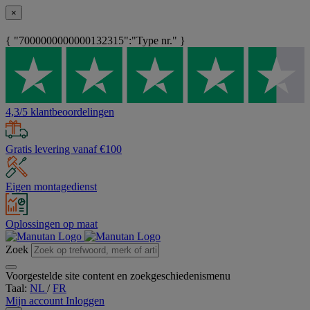
×
{ "7000000000000132315":"Type nr." }
4,3/5 klantbeoordelingen
Gratis levering vanaf €100
Eigen montagedienst
Oplossingen op maat
Zoek
Voorgestelde site content en zoekgeschiedenismenu
Taal:
NL
/
FR
Mijn account
Inloggen