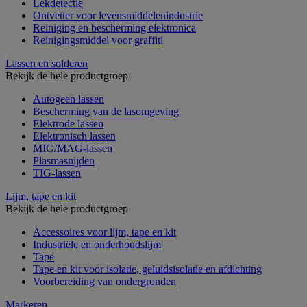
Lekdetectie
Ontvetter voor levensmiddelenindustrie
Reiniging en bescherming elektronica
Reinigingsmiddel voor graffiti
Lassen en solderen
Bekijk de hele productgroep
Autogeen lassen
Bescherming van de lasomgeving
Elektrode lassen
Elektronisch lassen
MIG/MAG-lassen
Plasmasnijden
TIG-lassen
Lijm, tape en kit
Bekijk de hele productgroep
Accessoires voor lijm, tape en kit
Industriële en onderhoudslijm
Tape
Tape en kit voor isolatie, geluidsisolatie en afdichting
Voorbereiding van ondergronden
Markeren