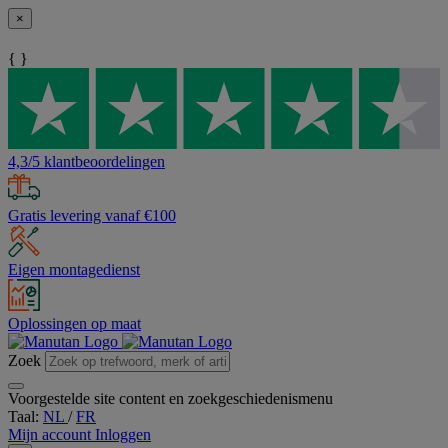
×
{ }
4,3/5 klantbeoordelingen
Gratis levering vanaf €100
Eigen montagedienst
Oplossingen op maat
Zoek
Voorgestelde site content en zoekgeschiedenismenu
Taal:
NL
/
FR
Mijn account
Inloggen