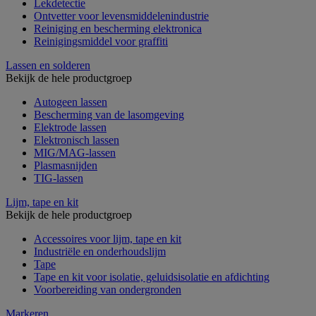
Lekdetectie
Ontvetter voor levensmiddelenindustrie
Reiniging en bescherming elektronica
Reinigingsmiddel voor graffiti
Lassen en solderen
Bekijk de hele productgroep
Autogeen lassen
Bescherming van de lasomgeving
Elektrode lassen
Elektronisch lassen
MIG/MAG-lassen
Plasmasnijden
TIG-lassen
Lijm, tape en kit
Bekijk de hele productgroep
Accessoires voor lijm, tape en kit
Industriële en onderhoudslijm
Tape
Tape en kit voor isolatie, geluidsisolatie en afdichting
Voorbereiding van ondergronden
Markeren