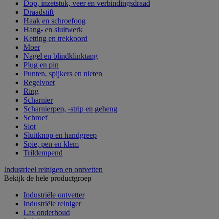
Dop, inzetstuk, veer en verbindingsdraad
Draadstift
Haak en schroefoog
Hang- en sluitwerk
Ketting en trekkoord
Moer
Nagel en blindklinktang
Plug en pin
Punten, spijkers en nieten
Regelvoet
Ring
Scharnier
Scharnierpen, -strip en geheng
Schroef
Slot
Sluitknop en handgreep
Spie, pen en klem
Trildempend
Industrieel reinigen en ontvetten
Bekijk de hele productgroep
Industriële ontvetter
Industriële reiniger
Las onderhoud