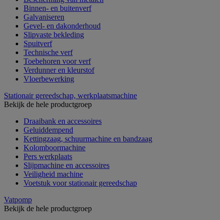
Binnen- en buitenverf
Galvaniseren
Gevel- en dakonderhoud
Slipvaste bekleding
Spuitverf
Technische verf
Toebehoren voor verf
Verdunner en kleurstof
Vloerbewerking
Stationair gereedschap, werkplaatsmachine
Bekijk de hele productgroep
Draaibank en accessoires
Geluiddempend
Kettingzaag, schuurmachine en bandzaag
Kolomboormachine
Pers werkplaats
Slijpmachine en accessoires
Veiligheid machine
Voetstuk voor stationair gereedschap
Vatpomp
Bekijk de hele productgroep