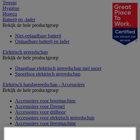
Terrein
Hygiëne
Horeca
Batterij en -lader
Bekijk de hele productgroep
Niet-oplaadbare batterij
NOV 2025-NOV 2026
Oplaadbare batterij en lader
BELGIUM
Elektrisch gereedschap
Bekijk de hele productgroep
Draagbaar elektrisch gereedschap met snoer
Snoerloos elektrisch gereedschap
Elektrisch handgereedschap - Accessoires
Bekijk de hele productgroep
Accessoires voor boormachine
Accessoires voor Dremel
Accessoires voor drilboor
Accessoires voor elektrisch gereedschap
Accessoires voor freesmachine
Accessoires voor heteluchtpistool
Accessoires voor multifunctionele gereedschap