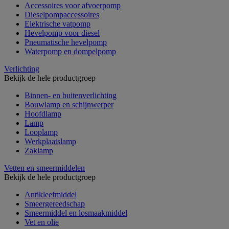
Accessoires voor afvoerpomp
Dieselpompaccessoires
Elektrische vatpomp
Hevelpomp voor diesel
Pneumatische hevelpomp
Waterpomp en dompelpomp
Verlichting
Bekijk de hele productgroep
Binnen- en buitenverlichting
Bouwlamp en schijnwerper
Hoofdlamp
Lamp
Looplamp
Werkplaatslamp
Zaklamp
Vetten en smeermiddelen
Bekijk de hele productgroep
Antikleefmiddel
Smeergereedschap
Smeermiddel en losmaakmiddel
Vet en olie