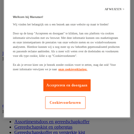
Accessoires voor polijstmachine
Accessoires voor schaafmachine
AFWIJZEN >
Accessoires voor schroevendraaier
Accessoires voor schuurmachine
Welkom bij Manutan!
Accessoires voor slijpmachine
Wij vinden het belangrijk om u een bezoek aan onze website op maat te bieden!
Accessoires voor snij- en snoeigereedschap
Accessoires voor snij-schuurmachine
Door op de knop "Accepteren en doorgaan" te klikken, kan ons platform via cookies
Accessoires voor spijkermachine
informatie uitwisselen met uw browser. Met deze informatie kunnen ons marketingteam
en onze internetpartners de prestaties van onze website meten en uw winkelvoorkeuren
Accessoires voor zaag
analyseren. Hierdoor kunnen wij u nog meer op uw behoeften gepersonaliseerd producten
en passende reclame aanbieden. Als u meer wilt weten over de doeleinden en voorkeuren
Elektrische toebehoren en verlichting
voor elk type cookie, klikt u op "Cookievoorkeuren".
Bekijk de hele productgroep
En als je ervoor kiest om je bezoek zonder cookies voort te zetten, mag dat ook! Voor
Accessoires voor elektrisch schakelpaneel
meer informatie verwijzen we je naar
onze cookieverklaring.
Batterij, oplader en kabel
Elektrische kabel
Elektrische uitrusting
Accepteren en doorgaan
Verlengsnoer, stekkerdoos en kapelhaspel
Wandcontactdoos en schakelaar
Cookievoorkeuren
Gereedschap opbergen
Bekijk de hele productgroep
Assortimentsdoos en gereedschapkoffer
Gereedschapskist en opbergtas
Gereedschapskoffer en versterkte kist