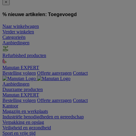
×
% nieuwe artikelen:
Toegevoegd
Naar winkelwagen
Verder winkelen
Categorieën
Aanbiedingen
Refurbished producten
Manutan EXPERT
Bestelling volgen
Offerte aanvragen
Contact
Aanbiedingen
Duurzame producten
Manutan EXPERT
Bestelling volgen
Offerte aanvragen
Contact
Kantoor
Magazijn en werkplaats
Industriële benodigdheden en gereedschap
Verpakking en opslag
Veiligheid en gezondheid
Sport en vrije tijd