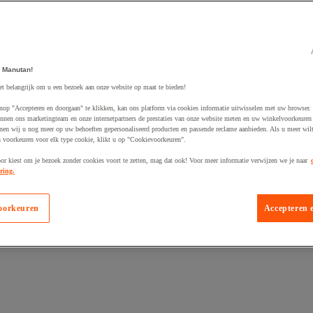
 Manutan!
et belangrijk om u een bezoek aan onze website op maat te bieden!
egevoegd aan winkelwagen
nop "Accepteren en doorgaan" te klikken, kan ons platform via cookies informatie uitwisselen met uw browser.
nnen ons marketingteam en onze internetpartners de prestaties van onze website meten en uw winkelvoorkeuren 
nen wij u nog meer op uw behoeften gepersonaliseerd producten en passende reclame aanbieden. Als u meer wil
n voorkeuren voor elk type cookie, klikt u op "Cookievoorkeuren".
oor kiest om je bezoek zonder cookies voort te zetten, mag dat ook! Voor meer informatie verwijzen we je naar
ring.
oorkeuren
Accepteren 