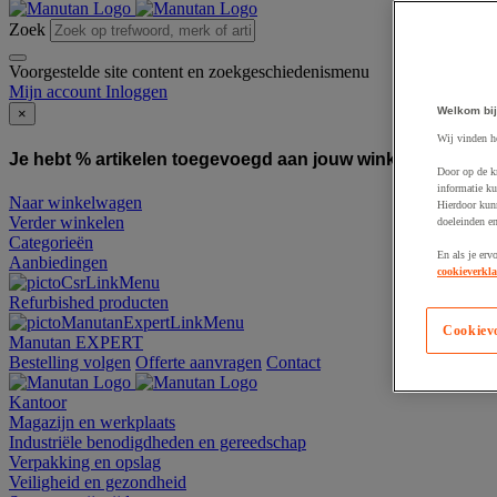
Zoek
Voorgestelde site content en zoekgeschiedenismenu
Mijn account
Inloggen
Welkom bij
×
Wij vinden h
Je hebt % artikelen toegevoegd aan jouw winkelwagen:
To
Door op de k
informatie ku
Naar winkelwagen
Hierdoor kun
Verder winkelen
doeleinden e
Categorieën
En als je erv
Aanbiedingen
cookieverkla
Refurbished producten
Cookiev
Manutan EXPERT
Bestelling volgen
Offerte aanvragen
Contact
Kantoor
Magazijn en werkplaats
Industriële benodigdheden en gereedschap
Verpakking en opslag
Veiligheid en gezondheid