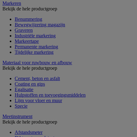
Markeren
Bekijk de hele productgroep
Benummering
Bewegwijzering magazijn
Graveren
Industriële markering
Markeertape
Permanente markering
Tijdelijke markering
Materiaal voor ruwbouw en afbouw
Bekijk de hele productgroep
Cement, beton en asfalt
Coating en gips
Egalisatie
Hulpstoffen en toevoegingsmiddelen
Lijm voor vloer en muur
Specie
Meetinstrument
Bekijk de hele productgroep
Afstandsmeter