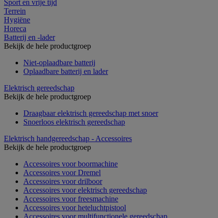
Sport en vrije tijd
Terrein
Hygiëne
Horeca
Batterij en -lader
Bekijk de hele productgroep
Niet-oplaadbare batterij
Oplaadbare batterij en lader
Elektrisch gereedschap
Bekijk de hele productgroep
Draagbaar elektrisch gereedschap met snoer
Snoerloos elektrisch gereedschap
Elektrisch handgereedschap - Accessoires
Bekijk de hele productgroep
Accessoires voor boormachine
Accessoires voor Dremel
Accessoires voor drilboor
Accessoires voor elektrisch gereedschap
Accessoires voor freesmachine
Accessoires voor heteluchtpistool
Accessoires voor multifunctionele gereedschap