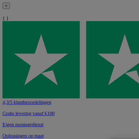
×
{ }
4,3/5 klantbeoordelingen
Gratis levering vanaf €100
Eigen montagedienst
Oplossingen op maat