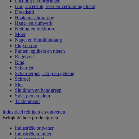
Dichting en borgringen
Dop, inzetstuk, veer en verbindingsdraad
Draadstift
Haak en schroefoog
Hang- en sluitwerk
Ketting en trekkoord
Moer
Nagel en blindklinktang
Plug en pin
Punten, spijkers en nieten
Regelvoet
Ring
Scharnier
Scharnierpen, -strip en geheng
Schroef
Slot
Sluitknop en handgreep
Spie, pen en klem
Trildempend
Industrieel reinigen en ontvetten
Bekijk de hele productgroep
Industriële ontvetter
Industriële reiniger