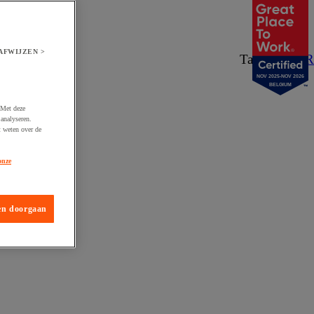
AFWIJZEN >
Taal:
NL
/
FR
NOV 2025-NOV 2026
BELGIUM
 Met deze
analyseren.
t weten over de
onze
en doorgaan