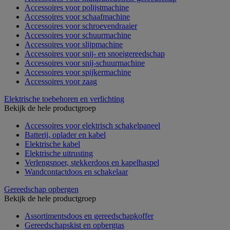
Accessoires voor polijstmachine
Accessoires voor schaafmachine
Accessoires voor schroevendraaier
Accessoires voor schuurmachine
Accessoires voor slijpmachine
Accessoires voor snij- en snoeigereedschap
Accessoires voor snij-schuurmachine
Accessoires voor spijkermachine
Accessoires voor zaag
Elektrische toebehoren en verlichting
Bekijk de hele productgroep
Accessoires voor elektrisch schakelpaneel
Batterij, oplader en kabel
Elektrische kabel
Elektrische uitrusting
Verlengsnoer, stekkerdoos en kapelhaspel
Wandcontactdoos en schakelaar
Gereedschap opbergen
Bekijk de hele productgroep
Assortimentsdoos en gereedschapkoffer
Gereedschapskist en opbergtas