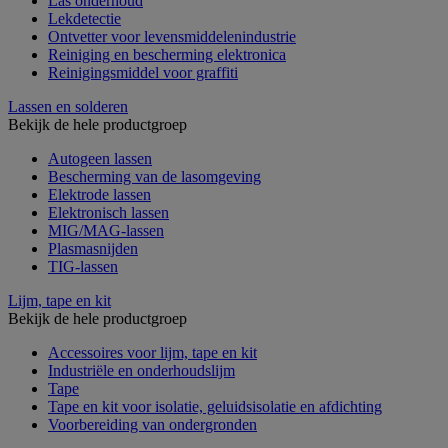
Las onderhoud
Lekdetectie
Ontvetter voor levensmiddelenindustrie
Reiniging en bescherming elektronica
Reinigingsmiddel voor graffiti
Lassen en solderen
Bekijk de hele productgroep
Autogeen lassen
Bescherming van de lasomgeving
Elektrode lassen
Elektronisch lassen
MIG/MAG-lassen
Plasmasnijden
TIG-lassen
Lijm, tape en kit
Bekijk de hele productgroep
Accessoires voor lijm, tape en kit
Industriële en onderhoudslijm
Tape
Tape en kit voor isolatie, geluidsisolatie en afdichting
Voorbereiding van ondergronden