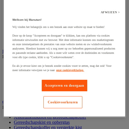
Accessoires voor polijstmachine
Accessoires voor schaafmachine
Accessoires voor schroevendraaier
AFWIJZEN >
Accessoires voor schuurmachine
Welkom bij Manutan!
Accessoires voor slijpmachine
Accessoires voor snij- en snoeigereedschap
Wij vinden het belangrijk om u een bezoek aan onze website op maat te bieden!
Accessoires voor snij-schuurmachine
Door op de knop "Accepteren en doorgaan" te klikken, kan ons platform via cookies
Accessoires voor spijkermachine
informatie uitwisselen met uw browser. Met deze informatie kunnen ons marketingteam
Accessoires voor zaag
en onze internetpartners de prestaties van onze website meten en uw winkelvoorkeuren
analyseren. Hierdoor kunnen wij u nog meer op uw behoeften gepersonaliseerd producten
Elektrische toebehoren en verlichting
en passende reclame aanbieden. Als u meer wilt weten over de doeleinden en voorkeuren
Bekijk de hele productgroep
voor elk type cookie, klikt u op "Cookievoorkeuren".
Accessoires voor elektrisch schakelpaneel
En als je ervoor kiest om je bezoek zonder cookies voort te zetten, mag dat ook! Voor
meer informatie verwijzen we je naar
onze cookieverklaring.
Batterij, oplader en kabel
Elektrische kabel
Elektrische uitrusting
Accepteren en doorgaan
Verlengsnoer, stekkerdoos en kapelhaspel
Wandcontactdoos en schakelaar
Gereedschap opbergen
Cookievoorkeuren
Bekijk de hele productgroep
Assortimentsdoos en gereedschapkoffer
Gereedschapskist en opbergtas
Gereedschapskoffer en versterkte kist