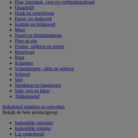
Dop, inzetstuk, veer en verbindingsdraad
Draadstift
Haak en schroefoog
Hang- en sluitwerk
Ketting en trekkoord
Moer
Nagel en blindklinktang
Plug en pin
Punten, spijkers en nieten
Regelvoet
Ring
Scharnier
Scharnierpen, -strip en geheng
Schroef
Slot
Sluitknop en handgreep
Spie, pen en klem
Trildempend
Industrieel reinigen en ontvetten
Bekijk de hele productgroep
Industriële ontvetter
Industriële reiniger
Las onderhoud