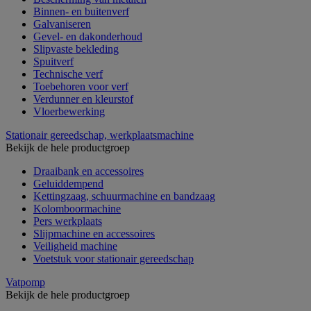
Binnen- en buitenverf
Galvaniseren
Gevel- en dakonderhoud
Slipvaste bekleding
Spuitverf
Technische verf
Toebehoren voor verf
Verdunner en kleurstof
Vloerbewerking
Stationair gereedschap, werkplaatsmachine
Bekijk de hele productgroep
Draaibank en accessoires
Geluiddempend
Kettingzaag, schuurmachine en bandzaag
Kolomboormachine
Pers werkplaats
Slijpmachine en accessoires
Veiligheid machine
Voetstuk voor stationair gereedschap
Vatpomp
Bekijk de hele productgroep