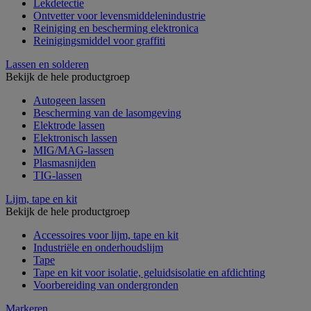
Lekdetectie
Ontvetter voor levensmiddelenindustrie
Reiniging en bescherming elektronica
Reinigingsmiddel voor graffiti
Lassen en solderen
Bekijk de hele productgroep
Autogeen lassen
Bescherming van de lasomgeving
Elektrode lassen
Elektronisch lassen
MIG/MAG-lassen
Plasmasnijden
TIG-lassen
Lijm, tape en kit
Bekijk de hele productgroep
Accessoires voor lijm, tape en kit
Industriële en onderhoudslijm
Tape
Tape en kit voor isolatie, geluidsisolatie en afdichting
Voorbereiding van ondergronden
Markeren