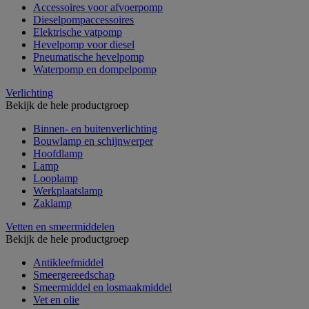
Accessoires voor afvoerpomp
Dieselpompaccessoires
Elektrische vatpomp
Hevelpomp voor diesel
Pneumatische hevelpomp
Waterpomp en dompelpomp
Verlichting
Bekijk de hele productgroep
Binnen- en buitenverlichting
Bouwlamp en schijnwerper
Hoofdlamp
Lamp
Looplamp
Werkplaatslamp
Zaklamp
Vetten en smeermiddelen
Bekijk de hele productgroep
Antikleefmiddel
Smeergereedschap
Smeermiddel en losmaakmiddel
Vet en olie