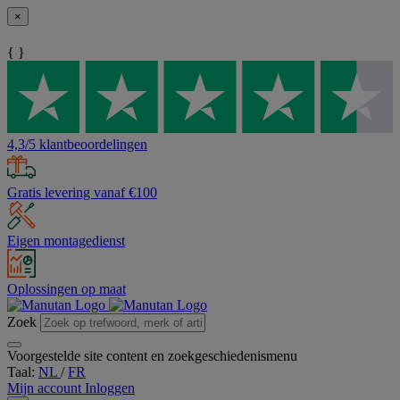
×
{ }
4,3/5 klantbeoordelingen
Gratis levering vanaf €100
Eigen montagedienst
Oplossingen op maat
Zoek
Voorgestelde site content en zoekgeschiedenismenu
Taal:
NL
/
FR
Mijn account
Inloggen