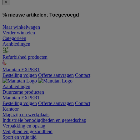
×
% nieuwe artikelen:
Toegevoegd
Naar winkelwagen
Verder winkelen
Categorieën
Aanbiedingen
Refurbished producten
Manutan EXPERT
Bestelling volgen
Offerte aanvragen
Contact
Aanbiedingen
Duurzame producten
Manutan EXPERT
Bestelling volgen
Offerte aanvragen
Contact
Kantoor
Magazijn en werkplaats
Industriële benodigdheden en gereedschap
Verpakking en opslag
Veiligheid en gezondheid
Sport en vrije tijd