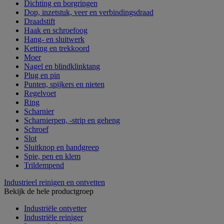
Dichting en borgringen
Dop, inzetstuk, veer en verbindingsdraad
Draadstift
Haak en schroefoog
Hang- en sluitwerk
Ketting en trekkoord
Moer
Nagel en blindklinktang
Plug en pin
Punten, spijkers en nieten
Regelvoet
Ring
Scharnier
Scharnierpen, -strip en geheng
Schroef
Slot
Sluitknop en handgreep
Spie, pen en klem
Trildempend
Industrieel reinigen en ontvetten
Bekijk de hele productgroep
Industriële ontvetter
Industriële reiniger