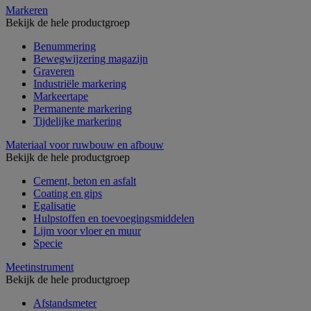
Markeren
Bekijk de hele productgroep
Benummering
Bewegwijzering magazijn
Graveren
Industriële markering
Markeertape
Permanente markering
Tijdelijke markering
Materiaal voor ruwbouw en afbouw
Bekijk de hele productgroep
Cement, beton en asfalt
Coating en gips
Egalisatie
Hulpstoffen en toevoegingsmiddelen
Lijm voor vloer en muur
Specie
Meetinstrument
Bekijk de hele productgroep
Afstandsmeter