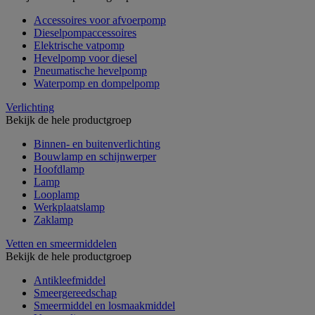
Accessoires voor afvoerpomp
Dieselpompaccessoires
Elektrische vatpomp
Hevelpomp voor diesel
Pneumatische hevelpomp
Waterpomp en dompelpomp
Verlichting
Bekijk de hele productgroep
Binnen- en buitenverlichting
Bouwlamp en schijnwerper
Hoofdlamp
Lamp
Looplamp
Werkplaatslamp
Zaklamp
Vetten en smeermiddelen
Bekijk de hele productgroep
Antikleefmiddel
Smeergereedschap
Smeermiddel en losmaakmiddel