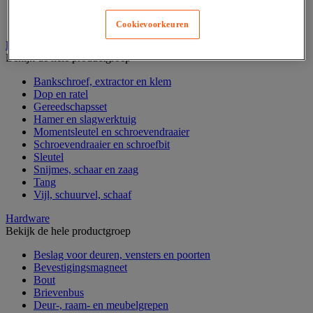
Gereedschapskoffer en versterkte kist
Verrijdbare werktafel
Cookievoorkeuren
Handgereedschap
Bekijk de hele productgroep
Bankschroef, extractor en klem
Dop en ratel
Gereedschapsset
Hamer en slagwerktuig
Momentsleutel en schroevendraaier
Schroevendraaier en schroefbit
Sleutel
Snijmes, schaar en zaag
Tang
Vijl, schuurvel, schaaf
Hardware
Bekijk de hele productgroep
Beslag voor deuren, vensters en poorten
Bevestigingsmagneet
Bout
Brievenbus
Deur-, raam- en meubelgrepen