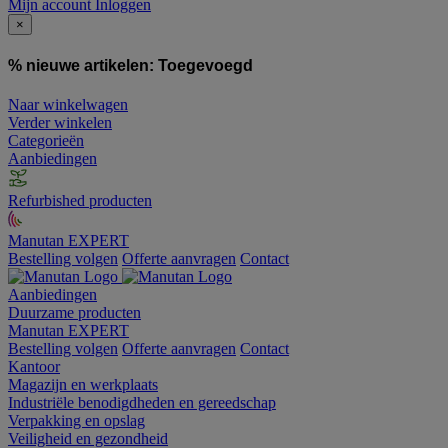
Mijn account
Inloggen
×
% nieuwe artikelen:
Toegevoegd
Naar winkelwagen
Verder winkelen
Categorieën
Aanbiedingen
Refurbished producten
Manutan EXPERT
Bestelling volgen
Offerte aanvragen
Contact
Aanbiedingen
Duurzame producten
Manutan EXPERT
Bestelling volgen
Offerte aanvragen
Contact
Kantoor
Magazijn en werkplaats
Industriële benodigdheden en gereedschap
Verpakking en opslag
Veiligheid en gezondheid