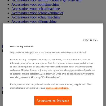
Accessoires voor multifunctionele gereedschap
Accessoires voor polijstmachine
Accessoires voor schaafmachine
Accessoires voor schroevendraaier
Accessoires voor schuurmachine
Accessoires voor slijpmachine
Accessoires voor snij- en snoeigereedschap
Accessoires voor snij-schuurmachine
Accessoires voor spijkermachine
Accessoires voor zaag
AFWIJZEN >
Elektrische toebehoren en verlichting
Welkom bij Manutan!
Bekijk de hele productgroep
Wij vinden het belangrijk om u een bezoek aan onze website op maat te bieden!
Accessoires voor elektrisch schakelpaneel
Door op de knop "Accepteren en doorgaan" te klikken, kan ons platform via cookies
Batterij, oplader en kabel
informatie uitwisselen met uw browser. Met deze informatie kunnen ons marketingteam
en onze internetpartners de prestaties van onze website meten en uw winkelvoorkeuren
Elektrische kabel
analyseren. Hierdoor kunnen wij u nog meer op uw behoeften gepersonaliseerd producten
Elektrische uitrusting
en passende reclame aanbieden. Als u meer wilt weten over de doeleinden en voorkeuren
Verlengsnoer, stekkerdoos en kapelhaspel
voor elk type cookie, klikt u op "Cookievoorkeuren".
Wandcontactdoos en schakelaar
En als je ervoor kiest om je bezoek zonder cookies voort te zetten, mag dat ook! Voor
Gereedschap opbergen
meer informatie verwijzen we je naar
onze cookieverklaring.
Bekijk de hele productgroep
Assortimentsdoos en gereedschapkoffer
Accepteren en doorgaan
Gereedschapskist en opbergtas