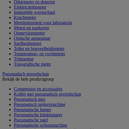
Diktemeter en detector
Elektriciteitsmeter
Industriële weegschaal
Krachtmeter
Meetinstrument voor laboratoria
Meten en markeren
Omgevingsmeter
Optische apparatuur
Snelheidsmeter
Teller en hoeveelheidsmeter
Temperatuur- en vochtmeter
Tijdmeting
Topografische meter
Pneumatisch gereedschap
Bekijk de hele productgroep
Compressor en accessoires
Koffer met pneumatisch gereedschap
Pneumatisch mes
Pneumatisch spijkermachine
Pneumatische hamer
Pneumatische klinkhamers
Pneumatische ratel
Pneumatische schuurmachine