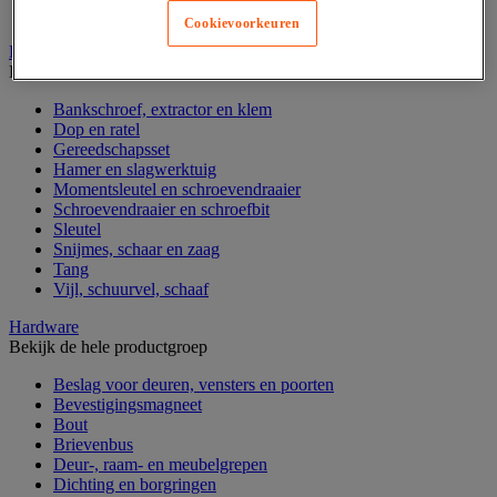
Verrijdbare werktafel
Cookievoorkeuren
Handgereedschap
Bekijk de hele productgroep
Bankschroef, extractor en klem
Dop en ratel
Gereedschapsset
Hamer en slagwerktuig
Momentsleutel en schroevendraaier
Schroevendraaier en schroefbit
Sleutel
Snijmes, schaar en zaag
Tang
Vijl, schuurvel, schaaf
Hardware
Bekijk de hele productgroep
Beslag voor deuren, vensters en poorten
Bevestigingsmagneet
Bout
Brievenbus
Deur-, raam- en meubelgrepen
Dichting en borgringen