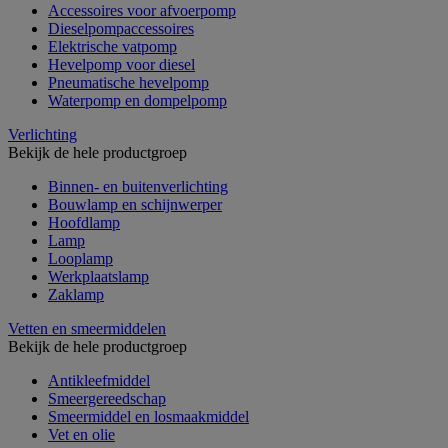
Accessoires voor afvoerpomp
Dieselpompaccessoires
Elektrische vatpomp
Hevelpomp voor diesel
Pneumatische hevelpomp
Waterpomp en dompelpomp
Verlichting
Bekijk de hele productgroep
Binnen- en buitenverlichting
Bouwlamp en schijnwerper
Hoofdlamp
Lamp
Looplamp
Werkplaatslamp
Zaklamp
Vetten en smeermiddelen
Bekijk de hele productgroep
Antikleefmiddel
Smeergereedschap
Smeermiddel en losmaakmiddel
Vet en olie