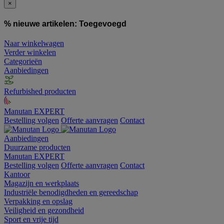
×
% nieuwe artikelen:
Toegevoegd
Naar winkelwagen
Verder winkelen
Categorieën
Aanbiedingen
Refurbished producten
Manutan EXPERT
Bestelling volgen
Offerte aanvragen
Contact
Aanbiedingen
Duurzame producten
Manutan EXPERT
Bestelling volgen
Offerte aanvragen
Contact
Kantoor
Magazijn en werkplaats
Industriële benodigdheden en gereedschap
Verpakking en opslag
Veiligheid en gezondheid
Sport en vrije tijd