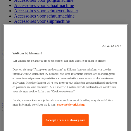
Accessoires voor polijstmachine
Accessoires voor schaafmachine
Accessoires voor schroevendraaier
Accessoires voor schuurmachine
Accessoires voor slijpmachine
Accessoires voor snij- en snoeigereedschap
Accessoires voor snij-schuurmachine
Accessoires voor spijkermachine
Accessoires voor zaag
AFWIJZEN >
Elektrische toebehoren en verlichting
Welkom bij Manutan!
Bekijk de hele productgroep
Wij vinden het belangrijk om u een bezoek aan onze website op maat te bieden!
Accessoires voor elektrisch schakelpaneel
Door op de knop "Accepteren en doorgaan" te klikken, kan ons platform via cookies
Batterij, oplader en kabel
informatie uitwisselen met uw browser. Met deze informatie kunnen ons marketingteam
Elektrische kabel
en onze internetpartners de prestaties van onze website meten en uw winkelvoorkeuren
Elektrische uitrusting
analyseren. Hierdoor kunnen wij u nog meer op uw behoeften gepersonaliseerd producten
en passende reclame aanbieden. Als u meer wilt weten over de doeleinden en voorkeuren
Verlengsnoer, stekkerdoos en kapelhaspel
voor elk type cookie, klikt u op "Cookievoorkeuren".
Wandcontactdoos en schakelaar
En als je ervoor kiest om je bezoek zonder cookies voort te zetten, mag dat ook! Voor
Gereedschap opbergen
meer informatie verwijzen we je naar
onze cookieverklaring.
Bekijk de hele productgroep
Assortimentsdoos en gereedschapkoffer
Accepteren en doorgaan
Gereedschapskist en opbergtas
Gereedschapskoffer en versterkte kist