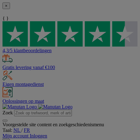
×
{ }
4,3/5 klantbeoordelingen
Gratis levering vanaf €100
Eigen montagedienst
Oplossingen op maat
Zoek
Voorgestelde site content en zoekgeschiedenismenu
Taal:
NL
/
FR
Mijn account
Inloggen