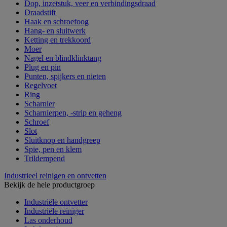
Dop, inzetstuk, veer en verbindingsdraad
Draadstift
Haak en schroefoog
Hang- en sluitwerk
Ketting en trekkoord
Moer
Nagel en blindklinktang
Plug en pin
Punten, spijkers en nieten
Regelvoet
Ring
Scharnier
Scharnierpen, -strip en geheng
Schroef
Slot
Sluitknop en handgreep
Spie, pen en klem
Trildempend
Industrieel reinigen en ontvetten
Bekijk de hele productgroep
Industriële ontvetter
Industriële reiniger
Las onderhoud