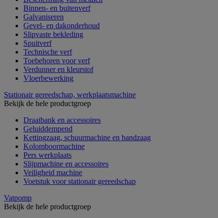
Binnen- en buitenverf
Galvaniseren
Gevel- en dakonderhoud
Slipvaste bekleding
Spuitverf
Technische verf
Toebehoren voor verf
Verdunner en kleurstof
Vloerbewerking
Stationair gereedschap, werkplaatsmachine
Bekijk de hele productgroep
Draaibank en accessoires
Geluiddempend
Kettingzaag, schuurmachine en bandzaag
Kolomboormachine
Pers werkplaats
Slijpmachine en accessoires
Veiligheid machine
Voetstuk voor stationair gereedschap
Vatpomp
Bekijk de hele productgroep