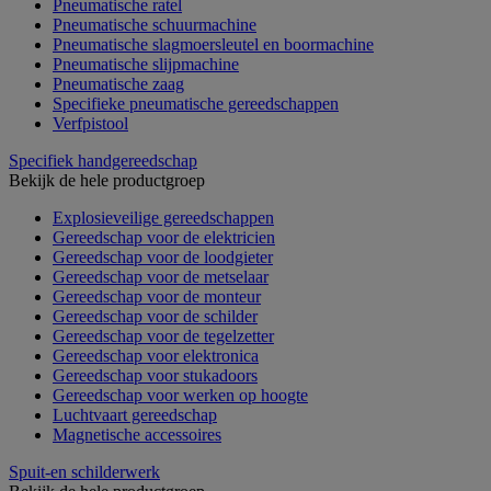
Pneumatische ratel
Pneumatische schuurmachine
Pneumatische slagmoersleutel en boormachine
Pneumatische slijpmachine
Pneumatische zaag
Specifieke pneumatische gereedschappen
Verfpistool
Specifiek handgereedschap
Bekijk de hele productgroep
Explosieveilige gereedschappen
Gereedschap voor de elektricien
Gereedschap voor de loodgieter
Gereedschap voor de metselaar
Gereedschap voor de monteur
Gereedschap voor de schilder
Gereedschap voor de tegelzetter
Gereedschap voor elektronica
Gereedschap voor stukadoors
Gereedschap voor werken op hoogte
Luchtvaart gereedschap
Magnetische accessoires
Spuit-en schilderwerk