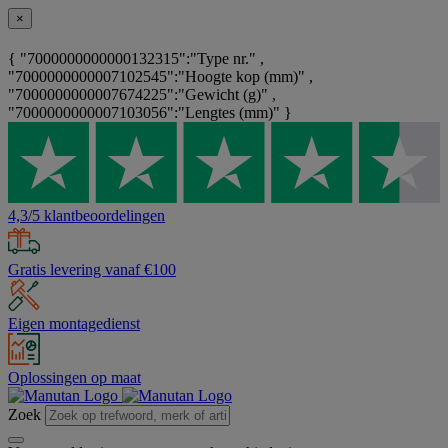
×
{ "7000000000000132315":"Type nr." ,
"7000000000007102545":"Hoogte kop (mm)" ,
"7000000000007674225":"Gewicht (g)" ,
"7000000000007103056":"Lengtes (mm)" }
4,3/5 klantbeoordelingen
Gratis levering vanaf €100
Eigen montagedienst
Oplossingen op maat
Zoek