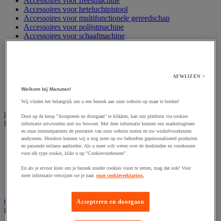
Accessoires voor freesmachine
Accessoires voor heteluchtpistool
Accessoires voor multifunctionele gereedschap
Accessoires voor polijstmachine
Accessoires voor schaafmachine
Accessoires voor schroevendraaier
Accessoires voor schuurmachine
Accessoires voor slijpmachine
Accessoires voor snij- en snoeigereedschap
AFWIJZEN >
Accessoires voor snij-schuurmachine
Accessoires voor spijkermachine
Welkom bij Manutan!
Accessoires voor zaag
Wij vinden het belangrijk om u een bezoek aan onze website op maat te bieden!
Elektrische toebehoren en verlichting
Door op de knop "Accepteren en doorgaan" te klikken, kan ons platform via cookies
Bekijk de hele productgroep
informatie uitwisselen met uw browser. Met deze informatie kunnen ons marketingteam
en onze internetpartners de prestaties van onze website meten en uw winkelvoorkeuren
analyseren. Hierdoor kunnen wij u nog meer op uw behoeften gepersonaliseerd producten
Accessoires voor elektrisch schakelpaneel
en passende reclame aanbieden. Als u meer wilt weten over de doeleinden en voorkeuren
Batterij, oplader en kabel
voor elk type cookie, klikt u op "Cookievoorkeuren".
Elektrische kabel
Elektrische uitrusting
En als je ervoor kiest om je bezoek zonder cookies voort te zetten, mag dat ook! Voor
Verlengsnoer, stekkerdoos en kapelhaspel
meer informatie verwijzen we je naar
onze cookieverklaring.
Wandcontactdoos en schakelaar
Gereedschap opbergen
Accepteren en doorgaan
Bekijk de hele productgroep