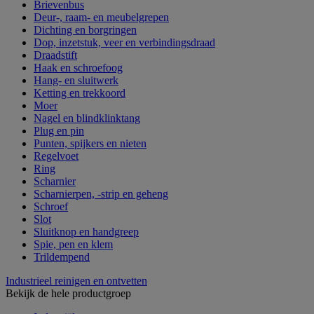
Brievenbus
Deur-, raam- en meubelgrepen
Dichting en borgringen
Dop, inzetstuk, veer en verbindingsdraad
Draadstift
Haak en schroefoog
Hang- en sluitwerk
Ketting en trekkoord
Moer
Nagel en blindklinktang
Plug en pin
Punten, spijkers en nieten
Regelvoet
Ring
Scharnier
Scharnierpen, -strip en geheng
Schroef
Slot
Sluitknop en handgreep
Spie, pen en klem
Trildempend
Industrieel reinigen en ontvetten
Bekijk de hele productgroep