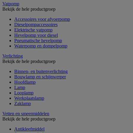
Vatpomp
Bekijk de hele productgroep
Accessoires voor afvoerpomp
Dieselpompaccessoires
Elektrische vatpomp
Hevelpomp voor diesel
Pneumatische hevelpomp
Waterpomp en dompelpomp
Verlichting
Bekijk de hele productgroep
Binnen- en buitenverlichting
Bouwlamp en schijnwerper
Hoofdlamp
Lamp
Looplamp
Werkplaatslamp
Zaklamp
Vetten en smeermiddelen
Bekijk de hele productgroep
Antikleefmiddel