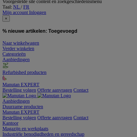
Voorgestelde site content en zoekgeschiedenismenu
Taal:
NL
/
FR
Mijn account
Inloggen
×
% nieuwe artikelen:
Toegevoegd
Naar winkelwagen
Verder winkelen
Categorieën
Aanbiedingen
Refurbished producten
Manutan EXPERT
Bestelling volgen
Offerte aanvragen
Contact
Aanbiedingen
Duurzame producten
Manutan EXPERT
Bestelling volgen
Offerte aanvragen
Contact
Kantoor
Magazijn en werkplaats
Industriële benodigdheden en gereedschap