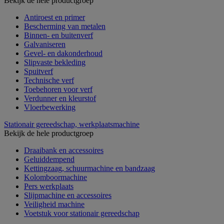
Bekijk de hele productgroep
Antiroest en primer
Bescherming van metalen
Binnen- en buitenverf
Galvaniseren
Gevel- en dakonderhoud
Slipvaste bekleding
Spuitverf
Technische verf
Toebehoren voor verf
Verdunner en kleurstof
Vloerbewerking
Stationair gereedschap, werkplaatsmachine
Bekijk de hele productgroep
Draaibank en accessoires
Geluiddempend
Kettingzaag, schuurmachine en bandzaag
Kolomboormachine
Pers werkplaats
Slijpmachine en accessoires
Veiligheid machine
Voetstuk voor stationair gereedschap