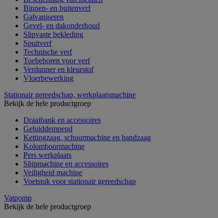
Binnen- en buitenverf
Galvaniseren
Gevel- en dakonderhoud
Slipvaste bekleding
Spuitverf
Technische verf
Toebehoren voor verf
Verdunner en kleurstof
Vloerbewerking
Stationair gereedschap, werkplaatsmachine
Bekijk de hele productgroep
Draaibank en accessoires
Geluiddempend
Kettingzaag, schuurmachine en bandzaag
Kolomboormachine
Pers werkplaats
Slijpmachine en accessoires
Veiligheid machine
Voetstuk voor stationair gereedschap
Vatpomp
Bekijk de hele productgroep