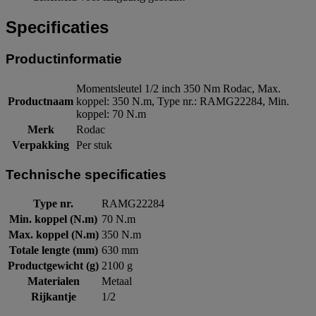
Specificaties
Productinformatie
Momentsleutel 1/2 inch 350 Nm Rodac, Max.
Productnaam
koppel: 350 N.m, Type nr.: RAMG22284, Min.
koppel: 70 N.m
Merk
Rodac
Verpakking
Per stuk
Technische specificaties
Type nr.
RAMG22284
Min. koppel (N.m)
70 N.m
Max. koppel (N.m)
350 N.m
Totale lengte (mm)
630 mm
Productgewicht (g)
2100 g
Materialen
Metaal
Rijkantje
1/2