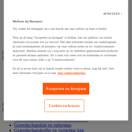
Accessoires voor polijstmachine
Accessoires voor schaafmachine
Accessoires voor schroevendraaier
AFWIJZEN >
Accessoires voor schuurmachine
Accessoires voor slijpmachine
Welkom bij Manutan!
Accessoires voor snij- en snoeigereedschap
Wij vinden het belangrijk om u een bezoek aan onze website op maat te bieden!
Accessoires voor snij-schuurmachine
Accessoires voor spijkermachine
Door op de knop "Accepteren en doorgaan" te klikken, kan ons platform via cookies
Accessoires voor zaag
informatie uitwisselen met uw browser. Met deze informatie kunnen ons marketingteam
en onze internetpartners de prestaties van onze website meten en uw winkelvoorkeuren
analyseren. Hierdoor kunnen wij u nog meer op uw behoeften gepersonaliseerd producten
Elektrische toebehoren en verlichting
en passende reclame aanbieden. Als u meer wilt weten over de doeleinden en voorkeuren
Bekijk de hele productgroep
voor elk type cookie, klikt u op "Cookievoorkeuren".
Accessoires voor elektrisch schakelpaneel
En als je ervoor kiest om je bezoek zonder cookies voort te zetten, mag dat ook! Voor
Batterij, oplader en kabel
meer informatie verwijzen we je naar
onze cookieverklaring.
Elektrische kabel
Elektrische uitrusting
Verlengsnoer, stekkerdoos en kapelhaspel
Accepteren en doorgaan
Wandcontactdoos en schakelaar
Gereedschap opbergen
Cookievoorkeuren
Bekijk de hele productgroep
Assortimentsdoos en gereedschapkoffer
Gereedschapskist en opbergtas
Gereedschapskoffer en versterkte kist