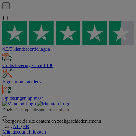
×
{ }
4,3/5 klantbeoordelingen
Gratis levering vanaf €100
Eigen montagedienst
Oplossingen op maat
Zoek
Voorgestelde site content en zoekgeschiedenismenu
Taal:
NL
/
FR
Mijn account
Inloggen