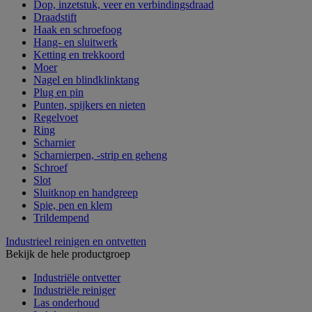
Dop, inzetstuk, veer en verbindingsdraad
Draadstift
Haak en schroefoog
Hang- en sluitwerk
Ketting en trekkoord
Moer
Nagel en blindklinktang
Plug en pin
Punten, spijkers en nieten
Regelvoet
Ring
Scharnier
Scharnierpen, -strip en geheng
Schroef
Slot
Sluitknop en handgreep
Spie, pen en klem
Trildempend
Industrieel reinigen en ontvetten
Bekijk de hele productgroep
Industriële ontvetter
Industriële reiniger
Las onderhoud