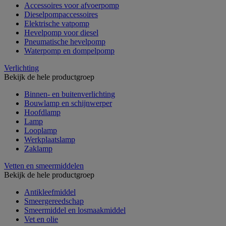
Accessoires voor afvoerpomp
Dieselpompaccessoires
Elektrische vatpomp
Hevelpomp voor diesel
Pneumatische hevelpomp
Waterpomp en dompelpomp
Verlichting
Bekijk de hele productgroep
Binnen- en buitenverlichting
Bouwlamp en schijnwerper
Hoofdlamp
Lamp
Looplamp
Werkplaatslamp
Zaklamp
Vetten en smeermiddelen
Bekijk de hele productgroep
Antikleefmiddel
Smeergereedschap
Smeermiddel en losmaakmiddel
Vet en olie