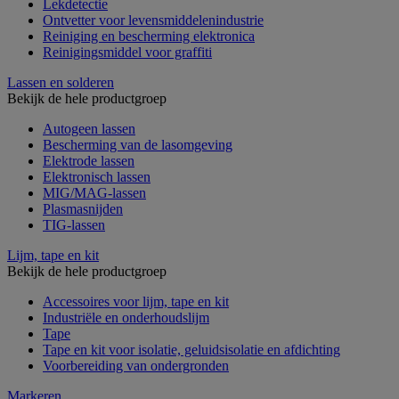
Lekdetectie
Ontvetter voor levensmiddelenindustrie
Reiniging en bescherming elektronica
Reinigingsmiddel voor graffiti
Lassen en solderen
Bekijk de hele productgroep
Autogeen lassen
Bescherming van de lasomgeving
Elektrode lassen
Elektronisch lassen
MIG/MAG-lassen
Plasmasnijden
TIG-lassen
Lijm, tape en kit
Bekijk de hele productgroep
Accessoires voor lijm, tape en kit
Industriële en onderhoudslijm
Tape
Tape en kit voor isolatie, geluidsisolatie en afdichting
Voorbereiding van ondergronden
Markeren