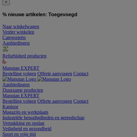
×
% nieuwe artikelen:
Toegevoegd
Naar winkelwagen
Verder winkelen
Categorieën
Aanbiedingen
Refurbished producten
Manutan EXPERT
Bestelling volgen
Offerte aanvragen
Contact
Aanbiedingen
Duurzame producten
Manutan EXPERT
Bestelling volgen
Offerte aanvragen
Contact
Kantoor
Magazijn en werkplaats
Industriële benodigdheden en gereedschap
Verpakking en opslag
Veiligheid en gezondheid
Sport en vrije tijd