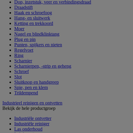
Dop, inzetstuk, veer en verbindingsdraad
Draadstift
Haak en schroefoog
Hang- en sluitwerk
Ketting en trekkoord
Moer
Nagel en blindklinktang
Plug en pin
Punten, spijkers en nieten
Regelvoet
Ring
Scharnier
Scharnierpen, -strip en geheng
Schroef
Slot
Sluitknop en handgreep
Spie, pen en klem
Trildempend
Industrieel reinigen en ontvetten
Bekijk de hele productgroep
Industriële ontvetter
Industriële reiniger
Las onderhoud