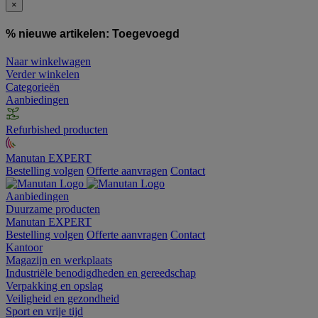
×
% nieuwe artikelen:
Toegevoegd
Naar winkelwagen
Verder winkelen
Categorieën
Aanbiedingen
Refurbished producten
Manutan EXPERT
Bestelling volgen
Offerte aanvragen
Contact
Aanbiedingen
Duurzame producten
Manutan EXPERT
Bestelling volgen
Offerte aanvragen
Contact
Kantoor
Magazijn en werkplaats
Industriële benodigdheden en gereedschap
Verpakking en opslag
Veiligheid en gezondheid
Sport en vrije tijd