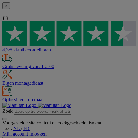
×
{ }
4,3/5 klantbeoordelingen
Gratis levering vanaf €100
Eigen montagedienst
Oplossingen op maat
Zoek
Voorgestelde site content en zoekgeschiedenismenu
Taal:
NL
/
FR
Mijn account
Inloggen