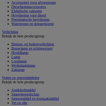
Accessoires voor afvoerpomp
Dieselpompaccessoires
Elektrische vatpomp
Hevelpomp voor diesel
Pneumatische hevelpomp
Waterpomp en dompelpomp
Verlichting
Bekijk de hele productgroep
Binnen- en buitenverlichting
Bouwlamp en schijnwerper
Hoofdlamp
Lamp
Looplamp
Werkplaatslamp
Zaklamp
Vetten en smeermiddelen
Bekijk de hele productgroep
Antikleefmiddel
Smeergereedschap
Smeermiddel en losmaakmiddel
Vet en olie