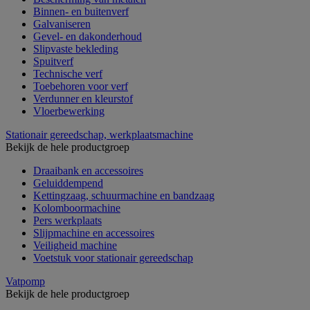
Binnen- en buitenverf
Galvaniseren
Gevel- en dakonderhoud
Slipvaste bekleding
Spuitverf
Technische verf
Toebehoren voor verf
Verdunner en kleurstof
Vloerbewerking
Stationair gereedschap, werkplaatsmachine
Bekijk de hele productgroep
Draaibank en accessoires
Geluiddempend
Kettingzaag, schuurmachine en bandzaag
Kolomboormachine
Pers werkplaats
Slijpmachine en accessoires
Veiligheid machine
Voetstuk voor stationair gereedschap
Vatpomp
Bekijk de hele productgroep