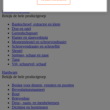
Verrijdbare werktafel
Handgereedschap
Bekijk de hele productgroep
Bankschroef, extractor en klem
Dop en ratel
Gereedschapsset
Hamer en slagwerktuig
Momentsleutel en schroevendraaier
Schroevendraaier en schroefbit
Sleutel
Snijmes, schaar en zaag
Tang
Vijl, schuurvel, schaaf
Hardware
Bekijk de hele productgroep
Beslag voor deuren, vensters en poorten
Bevestigingsmagneet
Bout
Brievenbus
Deur-, raam- en meubelgrepen
Dichting en borgringen