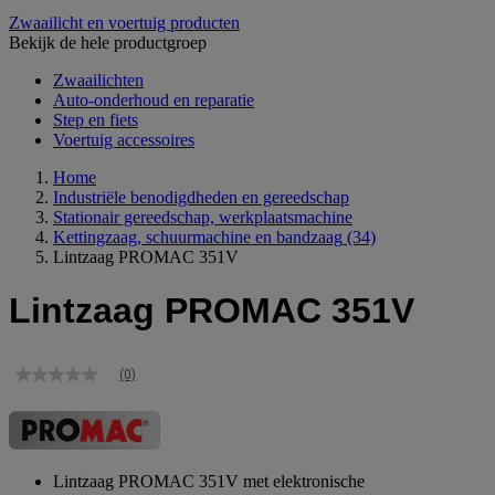
Zwaailicht en voertuig producten
Bekijk de hele productgroep
Zwaailichten
Auto-onderhoud en reparatie
Step en fiets
Voertuig accessoires
Home
Industriële benodigdheden en gereedschap
Stationair gereedschap, werkplaatsmachine
Kettingzaag, schuurmachine en bandzaag
(34)
Lintzaag PROMAC 351V
Lintzaag PROMAC 351V
(0)
Geen
scorewaarde
Dezelfde
paginalink.
Lintzaag PROMAC 351V met elektronische