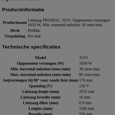
Productinformatie
Lintzaag PROMAC 351V, Opgenomen vermogen:
Productnaam
1650 W, Min. toerental onbelast: 30 omw/min
Merk
ProMac
Verpakking
Per stuk
Technische specificaties
Model
351V
Opgenomen vermogen (W)
1650 W
Min. toerental onbelast (omw/min)
30 omw/min
Max. toerental onbelast (omw/min)
80 omw/min
Snijvermogen bij 90° voor ronde buis (mm)
170 mm
Spanning (V)
230 V
Lintzaag lengte (mm)
2035 mm
Lintzaag breedte (mm)
19 mm
Lintzaag dikte (mm)
0.9 mm
Lengtes (mm)
1100 mm
Breedte (mm)
550 mm