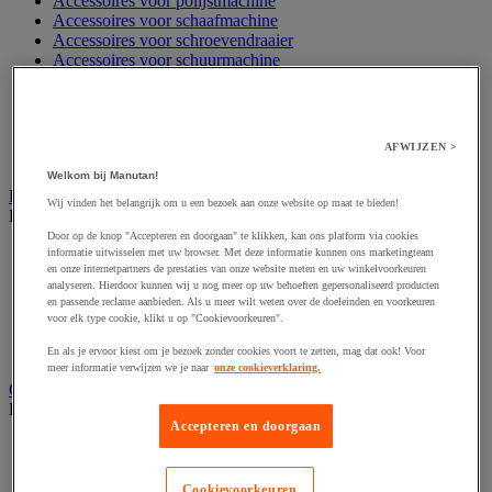
Accessoires voor polijstmachine
Accessoires voor schaafmachine
Accessoires voor schroevendraaier
Accessoires voor schuurmachine
Accessoires voor slijpmachine
Accessoires voor snij- en snoeigereedschap
Accessoires voor snij-schuurmachine
Accessoires voor spijkermachine
AFWIJZEN >
Accessoires voor zaag
Welkom bij Manutan!
Elektrische toebehoren en verlichting
Wij vinden het belangrijk om u een bezoek aan onze website op maat te bieden!
Bekijk de hele productgroep
Door op de knop "Accepteren en doorgaan" te klikken, kan ons platform via cookies
Accessoires voor elektrisch schakelpaneel
informatie uitwisselen met uw browser. Met deze informatie kunnen ons marketingteam
en onze internetpartners de prestaties van onze website meten en uw winkelvoorkeuren
Batterij, oplader en kabel
analyseren. Hierdoor kunnen wij u nog meer op uw behoeften gepersonaliseerd producten
Elektrische kabel
en passende reclame aanbieden. Als u meer wilt weten over de doeleinden en voorkeuren
Elektrische uitrusting
voor elk type cookie, klikt u op "Cookievoorkeuren".
Verlengsnoer, stekkerdoos en kapelhaspel
Wandcontactdoos en schakelaar
En als je ervoor kiest om je bezoek zonder cookies voort te zetten, mag dat ook! Voor
meer informatie verwijzen we je naar
onze cookieverklaring.
Gereedschap opbergen
Bekijk de hele productgroep
Accepteren en doorgaan
Assortimentsdoos en gereedschapkoffer
Gereedschapskist en opbergtas
Gereedschapskoffer en versterkte kist
Cookievoorkeuren