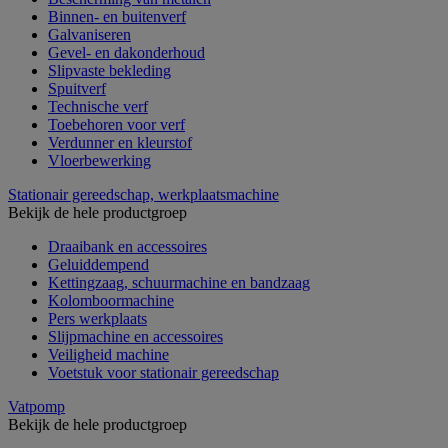
Binnen- en buitenverf
Galvaniseren
Gevel- en dakonderhoud
Slipvaste bekleding
Spuitverf
Technische verf
Toebehoren voor verf
Verdunner en kleurstof
Vloerbewerking
Stationair gereedschap, werkplaatsmachine
Bekijk de hele productgroep
Draaibank en accessoires
Geluiddempend
Kettingzaag, schuurmachine en bandzaag
Kolomboormachine
Pers werkplaats
Slijpmachine en accessoires
Veiligheid machine
Voetstuk voor stationair gereedschap
Vatpomp
Bekijk de hele productgroep