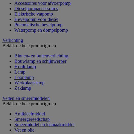
Accessoires voor afvoerpomp
Dieselpompaccessoires
Elektrische vatpomp
Hevelpomp voor diesel
Pneumatische hevelpomp
Waterpomp en dompelpomp
Verlichting
Bekijk de hele productgroep
Binnen- en buitenverlichting
Bouwlamp en schijnwerper
Hoofdlamp
Lamp
Looplamp
Werkplaatslamp
Zaklamp
Vetten en smeermiddelen
Bekijk de hele productgroep
Antikleefmiddel
Smeergereedschap
Smeermiddel en losmaakmiddel
Vet en olie