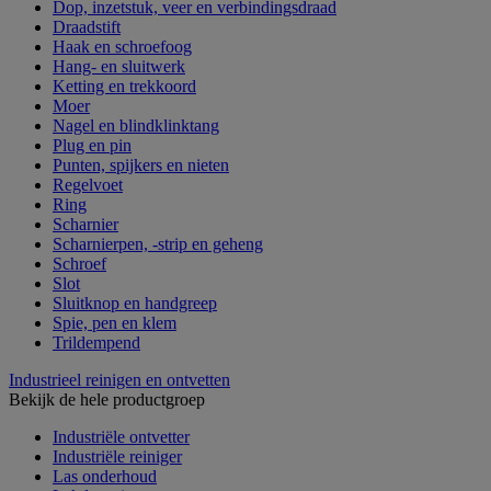
Dop, inzetstuk, veer en verbindingsdraad
Draadstift
Haak en schroefoog
Hang- en sluitwerk
Ketting en trekkoord
Moer
Nagel en blindklinktang
Plug en pin
Punten, spijkers en nieten
Regelvoet
Ring
Scharnier
Scharnierpen, -strip en geheng
Schroef
Slot
Sluitknop en handgreep
Spie, pen en klem
Trildempend
Industrieel reinigen en ontvetten
Bekijk de hele productgroep
Industriële ontvetter
Industriële reiniger
Las onderhoud