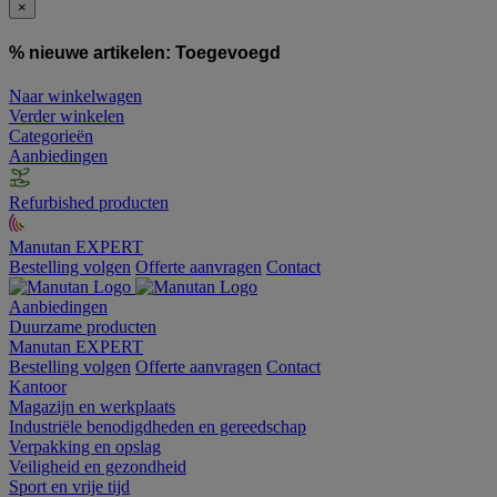
×
% nieuwe artikelen:
Toegevoegd
Naar winkelwagen
Verder winkelen
Categorieën
Aanbiedingen
Refurbished producten
Manutan EXPERT
Bestelling volgen
Offerte aanvragen
Contact
Aanbiedingen
Duurzame producten
Manutan EXPERT
Bestelling volgen
Offerte aanvragen
Contact
Kantoor
Magazijn en werkplaats
Industriële benodigdheden en gereedschap
Verpakking en opslag
Veiligheid en gezondheid
Sport en vrije tijd