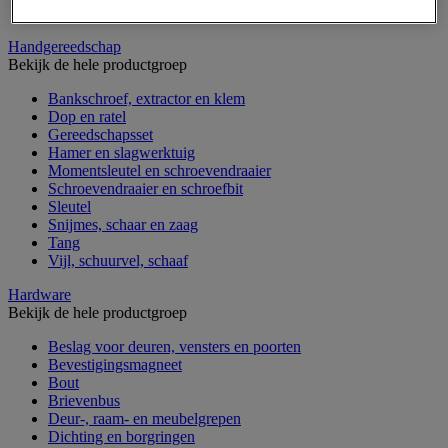
Verrijdbare werktafel
Handgereedschap
Bekijk de hele productgroep
Bankschroef, extractor en klem
Dop en ratel
Gereedschapsset
Hamer en slagwerktuig
Momentsleutel en schroevendraaier
Schroevendraaier en schroefbit
Sleutel
Snijmes, schaar en zaag
Tang
Vijl, schuurvel, schaaf
Hardware
Bekijk de hele productgroep
Beslag voor deuren, vensters en poorten
Bevestigingsmagneet
Bout
Brievenbus
Deur-, raam- en meubelgrepen
Dichting en borgringen