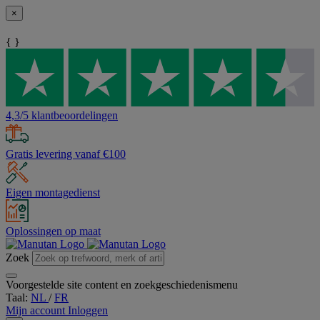
×
{ }
4,3/5 klantbeoordelingen
Gratis levering vanaf €100
Eigen montagedienst
Oplossingen op maat
Zoek
Voorgestelde site content en zoekgeschiedenismenu
Taal:
NL
/
FR
Mijn account
Inloggen