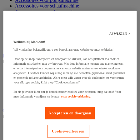
Accessoires voor polijstmachine
Accessoires voor schaafmachine
Accessoires voor schroevendraaier
Accessoires voor schuurmachine
Accessoires voor slijpmachine
Accessoires voor snij- en snoeigereedschap
Accessoires voor snij-schuurmachine
AFWIJZEN >
Accessoires voor spijkermachine
Welkom bij Manutan!
Accessoires voor zaag
Wij vinden het belangrijk om u een bezoek aan onze website op maat te bieden!
Elektrische toebehoren en verlichting
Door op de knop "Accepteren en doorgaan" te klikken, kan ons platform via cookies
Bekijk de hele productgroep
informatie uitwisselen met uw browser. Met deze informatie kunnen ons marketingteam
en onze internetpartners de prestaties van onze website meten en uw winkelvoorkeuren
Accessoires voor elektrisch schakelpaneel
analyseren. Hierdoor kunnen wij u nog meer op uw behoeften gepersonaliseerd producten
Batterij, oplader en kabel
en passende reclame aanbieden. Als u meer wilt weten over de doeleinden en voorkeuren
Elektrische kabel
voor elk type cookie, klikt u op "Cookievoorkeuren".
Elektrische uitrusting
En als je ervoor kiest om je bezoek zonder cookies voort te zetten, mag dat ook! Voor
Verlengsnoer, stekkerdoos en kapelhaspel
meer informatie verwijzen we je naar
onze cookieverklaring.
Wandcontactdoos en schakelaar
Gereedschap opbergen
Accepteren en doorgaan
Bekijk de hele productgroep
Assortimentsdoos en gereedschapkoffer
Cookievoorkeuren
Gereedschapskist en opbergtas
Gereedschapskoffer en versterkte kist