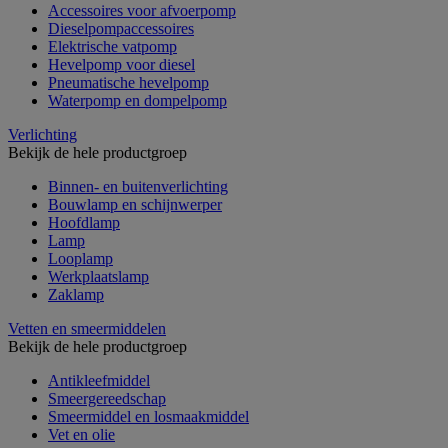
Accessoires voor afvoerpomp
Dieselpompaccessoires
Elektrische vatpomp
Hevelpomp voor diesel
Pneumatische hevelpomp
Waterpomp en dompelpomp
Verlichting
Bekijk de hele productgroep
Binnen- en buitenverlichting
Bouwlamp en schijnwerper
Hoofdlamp
Lamp
Looplamp
Werkplaatslamp
Zaklamp
Vetten en smeermiddelen
Bekijk de hele productgroep
Antikleefmiddel
Smeergereedschap
Smeermiddel en losmaakmiddel
Vet en olie