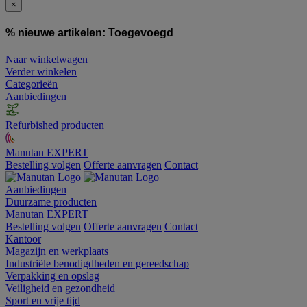
×
% nieuwe artikelen:
Toegevoegd
Naar winkelwagen
Verder winkelen
Categorieën
Aanbiedingen
Refurbished producten
Manutan EXPERT
Bestelling volgen
Offerte aanvragen
Contact
Aanbiedingen
Duurzame producten
Manutan EXPERT
Bestelling volgen
Offerte aanvragen
Contact
Kantoor
Magazijn en werkplaats
Industriële benodigdheden en gereedschap
Verpakking en opslag
Veiligheid en gezondheid
Sport en vrije tijd