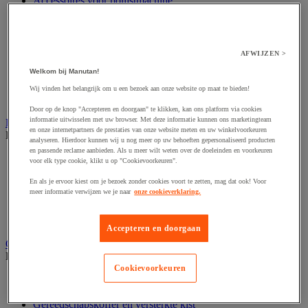
Accessoires voor polijstmachine
Accessoires voor schaafmachine
Accessoires voor schroevendraaier
Accessoires voor schuurmachine
Accessoires voor slijpmachine
AFWIJZEN >
Accessoires voor snij- en snoeigereedschap
Welkom bij Manutan!
Accessoires voor snij-schuurmachine
Accessoires voor spijkermachine
Wij vinden het belangrijk om u een bezoek aan onze website op maat te bieden!
Accessoires voor zaag
Door op de knop "Accepteren en doorgaan" te klikken, kan ons platform via cookies
informatie uitwisselen met uw browser. Met deze informatie kunnen ons marketingteam
Elektrische toebehoren en verlichting
en onze internetpartners de prestaties van onze website meten en uw winkelvoorkeuren
Bekijk de hele productgroep
analyseren. Hierdoor kunnen wij u nog meer op uw behoeften gepersonaliseerd producten
en passende reclame aanbieden. Als u meer wilt weten over de doeleinden en voorkeuren
Accessoires voor elektrisch schakelpaneel
voor elk type cookie, klikt u op "Cookievoorkeuren".
Batterij, oplader en kabel
Elektrische kabel
En als je ervoor kiest om je bezoek zonder cookies voort te zetten, mag dat ook! Voor
meer informatie verwijzen we je naar
onze cookieverklaring.
Elektrische uitrusting
Verlengsnoer, stekkerdoos en kapelhaspel
Wandcontactdoos en schakelaar
Accepteren en doorgaan
Gereedschap opbergen
Bekijk de hele productgroep
Cookievoorkeuren
Assortimentsdoos en gereedschapkoffer
Gereedschapskist en opbergtas
Gereedschapskoffer en versterkte kist