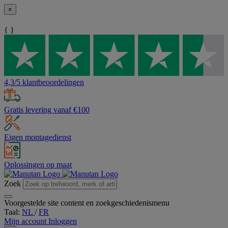
×
{ }
4,3/5 klantbeoordelingen
Gratis levering vanaf €100
Eigen montagedienst
Oplossingen op maat
Zoek
Voorgestelde site content en zoekgeschiedenismenu
Taal:
NL
/
FR
Mijn account
Inloggen