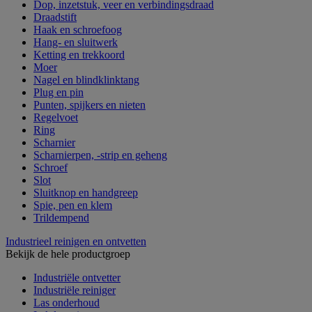
Dop, inzetstuk, veer en verbindingsdraad
Draadstift
Haak en schroefoog
Hang- en sluitwerk
Ketting en trekkoord
Moer
Nagel en blindklinktang
Plug en pin
Punten, spijkers en nieten
Regelvoet
Ring
Scharnier
Scharnierpen, -strip en geheng
Schroef
Slot
Sluitknop en handgreep
Spie, pen en klem
Trildempend
Industrieel reinigen en ontvetten
Bekijk de hele productgroep
Industriële ontvetter
Industriële reiniger
Las onderhoud