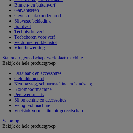
Binnen- en buitenverf
Galvaniseren
Gevel- en dakonderhoud
Slipvaste bekleding
Spuitverf
Technische verf
Toebehoren voor verf
Verdunner en kleurstof
Vloerbewerking
Stationair gereedschap, werkplaatsmachine
Bekijk de hele productgroep
Draaibank en accessoires
Geluiddempend
Kettingzaag, schuurmachine en bandzaag
Kolomboormachine
Pers werkplaats
Slijpmachine en accessoires
Veiligheid machine
Voetstuk voor stationair gereedschap
Vatpomp
Bekijk de hele productgroep