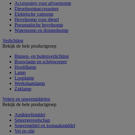
Accessoires voor afvoerpomp
Dieselpompaccessoires
Elektrische vatpomp
Hevelpomp voor diesel
Pneumatische hevelpomp
Waterpomp en dompelpomp
Verlichting
Bekijk de hele productgroep
Binnen- en buitenverlichting
Bouwlamp en schijnwerper
Hoofdlamp
Lamp
Looplamp
Werkplaatslamp
Zaklamp
Vetten en smeermiddelen
Bekijk de hele productgroep
Antikleefmiddel
Smeergereedschap
Smeermiddel en losmaakmiddel
Vet en olie