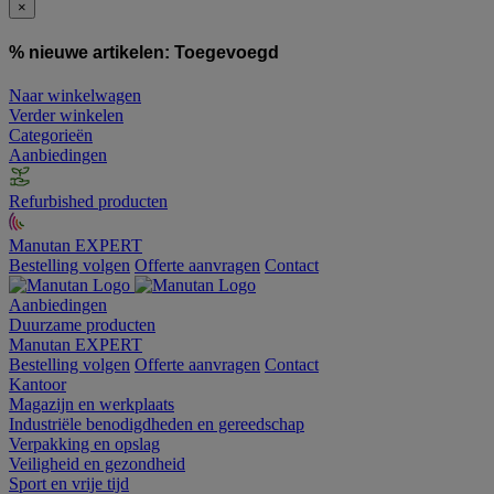
×
% nieuwe artikelen:
Toegevoegd
Naar winkelwagen
Verder winkelen
Categorieën
Aanbiedingen
Refurbished producten
Manutan EXPERT
Bestelling volgen
Offerte aanvragen
Contact
Aanbiedingen
Duurzame producten
Manutan EXPERT
Bestelling volgen
Offerte aanvragen
Contact
Kantoor
Magazijn en werkplaats
Industriële benodigdheden en gereedschap
Verpakking en opslag
Veiligheid en gezondheid
Sport en vrije tijd