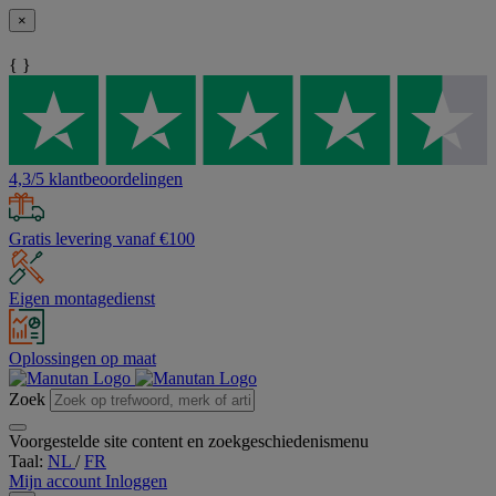
×
{ }
4,3/5 klantbeoordelingen
Gratis levering vanaf €100
Eigen montagedienst
Oplossingen op maat
Zoek
Voorgestelde site content en zoekgeschiedenismenu
Taal:
NL
/
FR
Mijn account
Inloggen