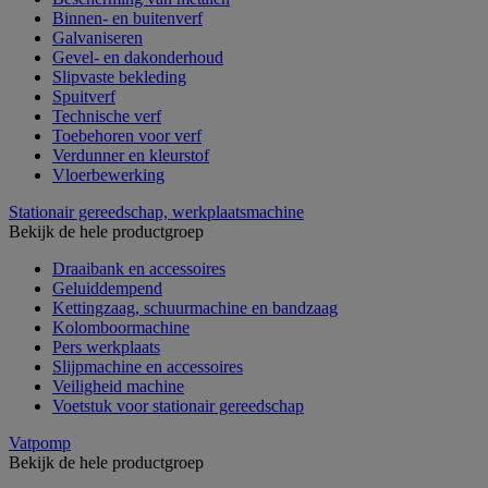
Binnen- en buitenverf
Galvaniseren
Gevel- en dakonderhoud
Slipvaste bekleding
Spuitverf
Technische verf
Toebehoren voor verf
Verdunner en kleurstof
Vloerbewerking
Stationair gereedschap, werkplaatsmachine
Bekijk de hele productgroep
Draaibank en accessoires
Geluiddempend
Kettingzaag, schuurmachine en bandzaag
Kolomboormachine
Pers werkplaats
Slijpmachine en accessoires
Veiligheid machine
Voetstuk voor stationair gereedschap
Vatpomp
Bekijk de hele productgroep