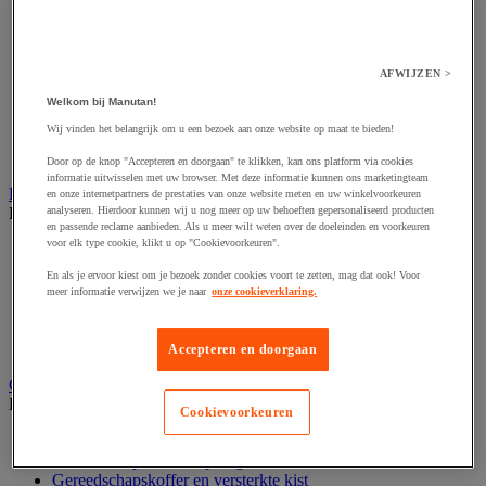
Accessoires voor polijstmachine
Accessoires voor schaafmachine
Accessoires voor schroevendraaier
Accessoires voor schuurmachine
AFWIJZEN >
Accessoires voor slijpmachine
Accessoires voor snij- en snoeigereedschap
Welkom bij Manutan!
Accessoires voor snij-schuurmachine
Wij vinden het belangrijk om u een bezoek aan onze website op maat te bieden!
Accessoires voor spijkermachine
Accessoires voor zaag
Door op de knop "Accepteren en doorgaan" te klikken, kan ons platform via cookies
informatie uitwisselen met uw browser. Met deze informatie kunnen ons marketingteam
Elektrische toebehoren en verlichting
en onze internetpartners de prestaties van onze website meten en uw winkelvoorkeuren
analyseren. Hierdoor kunnen wij u nog meer op uw behoeften gepersonaliseerd producten
Bekijk de hele productgroep
en passende reclame aanbieden. Als u meer wilt weten over de doeleinden en voorkeuren
voor elk type cookie, klikt u op "Cookievoorkeuren".
Accessoires voor elektrisch schakelpaneel
Batterij, oplader en kabel
En als je ervoor kiest om je bezoek zonder cookies voort te zetten, mag dat ook! Voor
Elektrische kabel
meer informatie verwijzen we je naar
onze cookieverklaring.
Elektrische uitrusting
Verlengsnoer, stekkerdoos en kapelhaspel
Wandcontactdoos en schakelaar
Accepteren en doorgaan
Gereedschap opbergen
Bekijk de hele productgroep
Cookievoorkeuren
Assortimentsdoos en gereedschapkoffer
Gereedschapskist en opbergtas
Gereedschapskoffer en versterkte kist