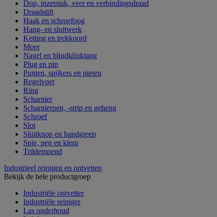
Dop, inzetstuk, veer en verbindingsdraad
Draadstift
Haak en schroefoog
Hang- en sluitwerk
Ketting en trekkoord
Moer
Nagel en blindklinktang
Plug en pin
Punten, spijkers en nieten
Regelvoet
Ring
Scharnier
Scharnierpen, -strip en geheng
Schroef
Slot
Sluitknop en handgreep
Spie, pen en klem
Trildempend
Industrieel reinigen en ontvetten
Bekijk de hele productgroep
Industriële ontvetter
Industriële reiniger
Las onderhoud