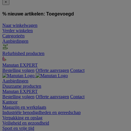
×
% nieuwe artikelen:
Toegevoegd
Naar winkelwagen
Verder winkelen
Categorieën
Aanbiedingen
Refurbished producten
Manutan EXPERT
Bestelling volgen
Offerte aanvragen
Contact
Aanbiedingen
Duurzame producten
Manutan EXPERT
Bestelling volgen
Offerte aanvragen
Contact
Kantoor
Magazijn en werkplaats
Industriële benodigdheden en gereedschap
Verpakking en opslag
Veiligheid en gezondheid
Sport en vrije tijd