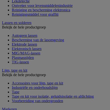
Lekdetectie
Ontvetter voor levensmiddelenindustrie
Reiniging en bescherming elektronica
Reinigingsmiddel voor graffiti
Lassen en solderen
Bekijk de hele productgroep
Autogeen lassen
Bescherming van de lasomgeving
Elektrode lassen
Elektronisch lassen
MIG/MAG-lassen
Plasmasnijden
TIG-lassen
Lijm, tape en kit
Bekijk de hele productgroep
Accessoires voor lijm, tape en kit
Industriële en onderhoudslijm
Tape
Tape en kit voor isolatie, geluidsisolatie en afdichting
Voorbereiding van ondergronden
Markeren