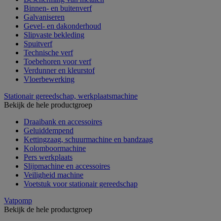
Binnen- en buitenverf
Galvaniseren
Gevel- en dakonderhoud
Slipvaste bekleding
Spuitverf
Technische verf
Toebehoren voor verf
Verdunner en kleurstof
Vloerbewerking
Stationair gereedschap, werkplaatsmachine
Bekijk de hele productgroep
Draaibank en accessoires
Geluiddempend
Kettingzaag, schuurmachine en bandzaag
Kolomboormachine
Pers werkplaats
Slijpmachine en accessoires
Veiligheid machine
Voetstuk voor stationair gereedschap
Vatpomp
Bekijk de hele productgroep