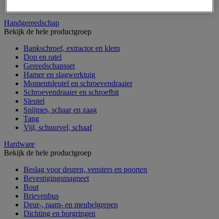
Verrijdbare werktafel
Handgereedschap
Bekijk de hele productgroep
Bankschroef, extractor en klem
Dop en ratel
Gereedschapsset
Hamer en slagwerktuig
Momentsleutel en schroevendraaier
Schroevendraaier en schroefbit
Sleutel
Snijmes, schaar en zaag
Tang
Vijl, schuurvel, schaaf
Hardware
Bekijk de hele productgroep
Beslag voor deuren, vensters en poorten
Bevestigingsmagneet
Bout
Brievenbus
Deur-, raam- en meubelgrepen
Dichting en borgringen