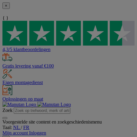
×
{ }
4,3/5 klantbeoordelingen
Gratis levering vanaf €100
Eigen montagedienst
Oplossingen op maat
Zoek
Voorgestelde site content en zoekgeschiedenismenu
Taal:
NL
/
FR
Mijn account
Inloggen