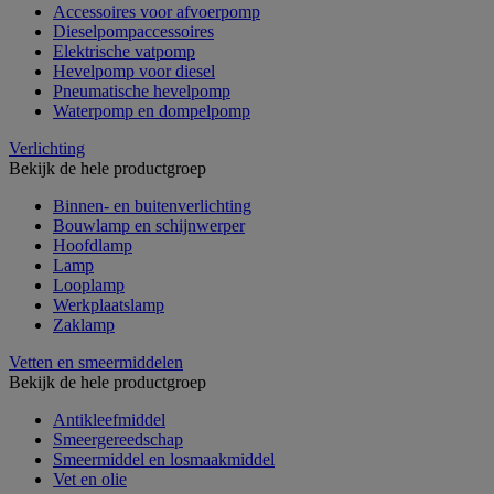
Accessoires voor afvoerpomp
Dieselpompaccessoires
Elektrische vatpomp
Hevelpomp voor diesel
Pneumatische hevelpomp
Waterpomp en dompelpomp
Verlichting
Bekijk de hele productgroep
Binnen- en buitenverlichting
Bouwlamp en schijnwerper
Hoofdlamp
Lamp
Looplamp
Werkplaatslamp
Zaklamp
Vetten en smeermiddelen
Bekijk de hele productgroep
Antikleefmiddel
Smeergereedschap
Smeermiddel en losmaakmiddel
Vet en olie