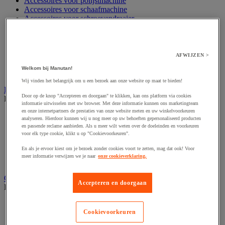
Accessoires voor polijstmachine
Accessoires voor schaafmachine
Accessoires voor schroevendraaier
Accessoires voor schuurmachine
Accessoires voor slijpmachine
Accessoires voor snij- en snoeigereedschap
Accessoires voor snij-schuurmachine
AFWIJZEN >
Accessoires voor spijkermachine
Welkom bij Manutan!
Accessoires voor zaag
Wij vinden het belangrijk om u een bezoek aan onze website op maat te bieden!
Elektrische toebehoren en verlichting
Door op de knop "Accepteren en doorgaan" te klikken, kan ons platform via cookies
Bekijk de hele productgroep
informatie uitwisselen met uw browser. Met deze informatie kunnen ons marketingteam
en onze internetpartners de prestaties van onze website meten en uw winkelvoorkeuren
Accessoires voor elektrisch schakelpaneel
analyseren. Hierdoor kunnen wij u nog meer op uw behoeften gepersonaliseerd producten
Batterij, oplader en kabel
en passende reclame aanbieden. Als u meer wilt weten over de doeleinden en voorkeuren
Elektrische kabel
voor elk type cookie, klikt u op "Cookievoorkeuren".
Elektrische uitrusting
En als je ervoor kiest om je bezoek zonder cookies voort te zetten, mag dat ook! Voor
Verlengsnoer, stekkerdoos en kapelhaspel
meer informatie verwijzen we je naar
onze cookieverklaring.
Wandcontactdoos en schakelaar
Gereedschap opbergen
Accepteren en doorgaan
Bekijk de hele productgroep
Assortimentsdoos en gereedschapkoffer
Cookievoorkeuren
Gereedschapskist en opbergtas
Gereedschapskoffer en versterkte kist