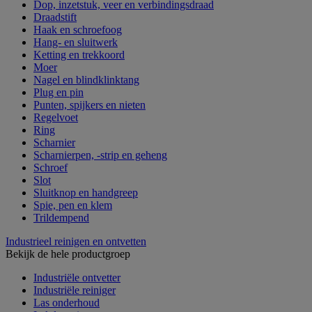
Dop, inzetstuk, veer en verbindingsdraad
Draadstift
Haak en schroefoog
Hang- en sluitwerk
Ketting en trekkoord
Moer
Nagel en blindklinktang
Plug en pin
Punten, spijkers en nieten
Regelvoet
Ring
Scharnier
Scharnierpen, -strip en geheng
Schroef
Slot
Sluitknop en handgreep
Spie, pen en klem
Trildempend
Industrieel reinigen en ontvetten
Bekijk de hele productgroep
Industriële ontvetter
Industriële reiniger
Las onderhoud