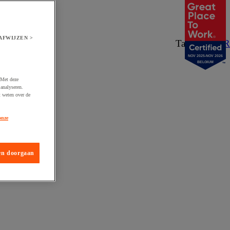
AFWIJZEN >
Taal:
NL
/
FR
NOV 2025-NOV 2026
BELGIUM
 Met deze
analyseren.
t weten over de
onze
en doorgaan