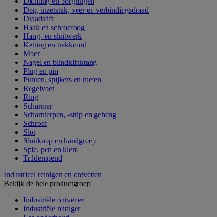
Dichting en borgringen
Dop, inzetstuk, veer en verbindingsdraad
Draadstift
Haak en schroefoog
Hang- en sluitwerk
Ketting en trekkoord
Moer
Nagel en blindklinktang
Plug en pin
Punten, spijkers en nieten
Regelvoet
Ring
Scharnier
Scharnierpen, -strip en geheng
Schroef
Slot
Sluitknop en handgreep
Spie, pen en klem
Trildempend
Industrieel reinigen en ontvetten
Bekijk de hele productgroep
Industriële ontvetter
Industriële reiniger