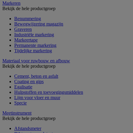
Markeren
Bekijk de hele productgroep
Benummering
Bewegwijzering magazijn
Graveren
Industriële markering
Markeertape
Permanente markering
Tijdelijke markering
Materiaal voor ruwbouw en afbouw
Bekijk de hele productgroep
Cement, beton en asfalt
Coating en gips
Egalisatie
Hulpstoffen en toevoegingsmiddelen
Lijm voor vloer en muur
Specie
Meetinstrument
Bekijk de hele productgroep
Afstandsmeter