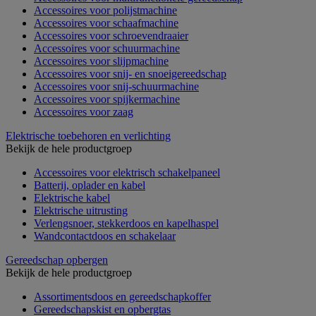
Accessoires voor polijstmachine
Accessoires voor schaafmachine
Accessoires voor schroevendraaier
Accessoires voor schuurmachine
Accessoires voor slijpmachine
Accessoires voor snij- en snoeigereedschap
Accessoires voor snij-schuurmachine
Accessoires voor spijkermachine
Accessoires voor zaag
Elektrische toebehoren en verlichting
Bekijk de hele productgroep
Accessoires voor elektrisch schakelpaneel
Batterij, oplader en kabel
Elektrische kabel
Elektrische uitrusting
Verlengsnoer, stekkerdoos en kapelhaspel
Wandcontactdoos en schakelaar
Gereedschap opbergen
Bekijk de hele productgroep
Assortimentsdoos en gereedschapkoffer
Gereedschapskist en opbergtas