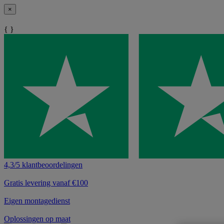
×
{ }
4,3/5 klantbeoordelingen
Gratis levering vanaf €100
Eigen montagedienst
Oplossingen op maat