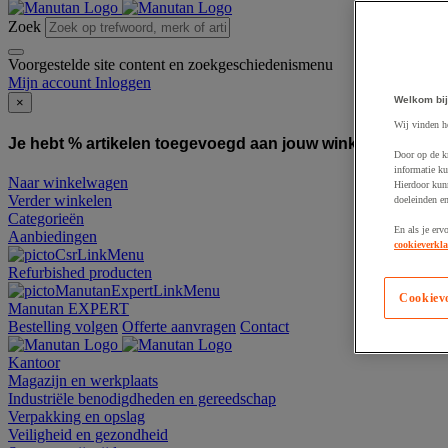
Zoek
Voorgestelde site content en zoekgeschiedenismenu
Mijn account
Inloggen
Welkom bij
×
Wij vinden h
Je hebt % artikelen toegevoegd aan jouw winkelwagen:
To
Door op de k
informatie ku
Naar winkelwagen
Hierdoor kun
Verder winkelen
doeleinden e
Categorieën
En als je erv
Aanbiedingen
cookieverkla
Refurbished producten
Cookiev
Manutan EXPERT
Bestelling volgen
Offerte aanvragen
Contact
Kantoor
Magazijn en werkplaats
Industriële benodigdheden en gereedschap
Verpakking en opslag
Veiligheid en gezondheid