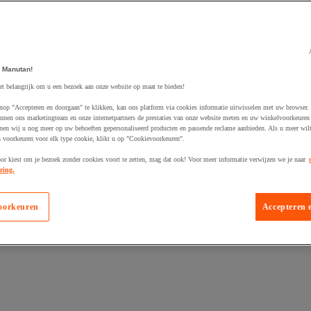
 Manutan!
et belangrijk om u een bezoek aan onze website op maat te bieden!
egevoegd aan winkelwagen
nop "Accepteren en doorgaan" te klikken, kan ons platform via cookies informatie uitwisselen met uw browser.
nnen ons marketingteam en onze internetpartners de prestaties van onze website meten en uw winkelvoorkeuren 
nen wij u nog meer op uw behoeften gepersonaliseerd producten en passende reclame aanbieden. Als u meer wil
n voorkeuren voor elk type cookie, klikt u op "Cookievoorkeuren".
oor kiest om je bezoek zonder cookies voort te zetten, mag dat ook! Voor meer informatie verwijzen we je naar
ring.
oorkeuren
Accepteren 