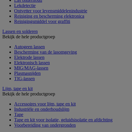
Las onderhoud
Lekdetectie
Ontvetter voor levensmiddelenindustrie
Reiniging en bescherming elektronica
Reinigingsmiddel voor graffiti
Lassen en solderen
Bekijk de hele productgroep
Autogeen lassen
Bescherming van de lasomgeving
Elektrode lassen
Elektronisch lassen
MIG/MAG-lassen
Plasmasnijden
TIG-lassen
Lijm, tape en kit
Bekijk de hele productgroep
Accessoires voor lijm, tape en kit
Industriële en onderhoudslijm
Tape
Tape en kit voor isolatie, geluidsisolatie en afdichting
Voorbereiding van ondergronden