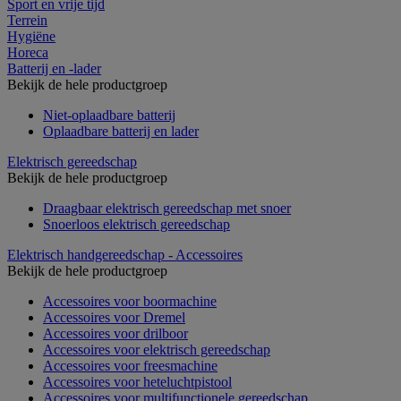
Sport en vrije tijd
Terrein
Hygiëne
Horeca
Batterij en -lader
Bekijk de hele productgroep
Niet-oplaadbare batterij
Oplaadbare batterij en lader
Elektrisch gereedschap
Bekijk de hele productgroep
Draagbaar elektrisch gereedschap met snoer
Snoerloos elektrisch gereedschap
Elektrisch handgereedschap - Accessoires
Bekijk de hele productgroep
Accessoires voor boormachine
Accessoires voor Dremel
Accessoires voor drilboor
Accessoires voor elektrisch gereedschap
Accessoires voor freesmachine
Accessoires voor heteluchtpistool
Accessoires voor multifunctionele gereedschap