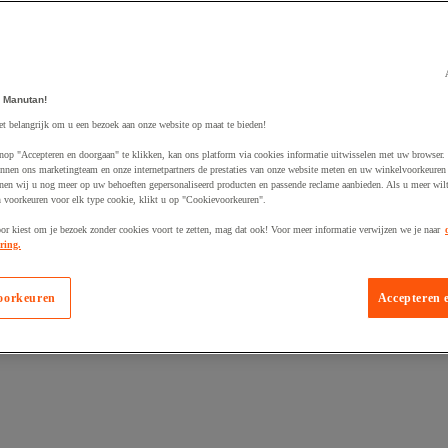
 Manutan!
et belangrijk om u een bezoek aan onze website op maat te bieden!
egevoegd aan winkelwagen
nop "Accepteren en doorgaan" te klikken, kan ons platform via cookies informatie uitwisselen met uw browser.
nnen ons marketingteam en onze internetpartners de prestaties van onze website meten en uw winkelvoorkeuren 
nen wij u nog meer op uw behoeften gepersonaliseerd producten en passende reclame aanbieden. Als u meer wil
n voorkeuren voor elk type cookie, klikt u op "Cookievoorkeuren".
oor kiest om je bezoek zonder cookies voort te zetten, mag dat ook! Voor meer informatie verwijzen we je naar
ring.
oorkeuren
Accepteren 