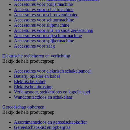
Accessoires voor polijstmachine
Accessoires voor schaafmachine
Accessoires voor schroevendraaier
Accessoires voor schuurmachine
Accessoires voor slijpmachine
Accessoires voor snij- en snoeigereedschap
Accessoires voor snij-schuurmachine
Accessoires voor spijkermachine
Accessoires voor zaag
Elektrische toebehoren en verlichting
Bekijk de hele productgroep
Accessoires voor elektrisch schakelpaneel
Batterij, oplader en kabel
Elektrische kabel
Elektrische uitrusting
Verlengsnoer, stekkerdoos en kapelhaspel
Wandcontactdoos en schakelaar
Gereedschap opbergen
Bekijk de hele productgroep
Assortimentsdoos en gereedschapkoffer
Gereedschapskist en opbergtas