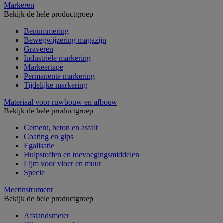
Markeren
Bekijk de hele productgroep
Benummering
Bewegwijzering magazijn
Graveren
Industriële markering
Markeertape
Permanente markering
Tijdelijke markering
Materiaal voor ruwbouw en afbouw
Bekijk de hele productgroep
Cement, beton en asfalt
Coating en gips
Egalisatie
Hulpstoffen en toevoegingsmiddelen
Lijm voor vloer en muur
Specie
Meetinstrument
Bekijk de hele productgroep
Afstandsmeter