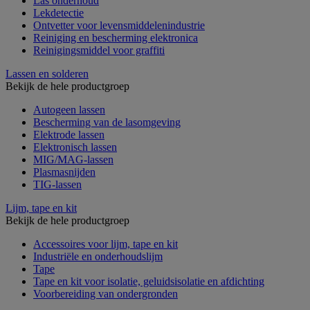
Las onderhoud
Lekdetectie
Ontvetter voor levensmiddelenindustrie
Reiniging en bescherming elektronica
Reinigingsmiddel voor graffiti
Lassen en solderen
Bekijk de hele productgroep
Autogeen lassen
Bescherming van de lasomgeving
Elektrode lassen
Elektronisch lassen
MIG/MAG-lassen
Plasmasnijden
TIG-lassen
Lijm, tape en kit
Bekijk de hele productgroep
Accessoires voor lijm, tape en kit
Industriële en onderhoudslijm
Tape
Tape en kit voor isolatie, geluidsisolatie en afdichting
Voorbereiding van ondergronden