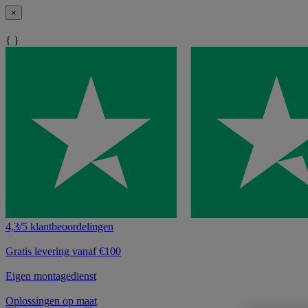
×
{ }
4,3/5 klantbeoordelingen
Gratis levering vanaf €100
Eigen montagedienst
Oplossingen op maat