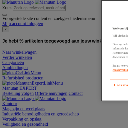
Zoek
Voorgestelde site content en zoekgeschiedenismenu
Mijn account
Inloggen
Welkom bij
×
Wij vinden h
Je hebt % artikelen toegevoegd aan jouw winkelwagen:
To
Door op de k
informatie ku
Naar winkelwagen
Hierdoor kun
Verder winkelen
doeleinden e
Categorieën
En als je erv
Aanbiedingen
cookieverkla
Refurbished producten
Cookiev
Manutan EXPERT
Bestelling volgen
Offerte aanvragen
Contact
Kantoor
Magazijn en werkplaats
Industriële benodigdheden en gereedschap
Verpakking en opslag
Veiligheid en gezondheid