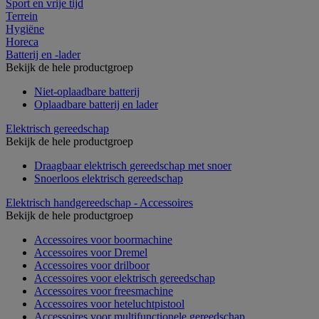
Sport en vrije tijd
Terrein
Hygiëne
Horeca
Batterij en -lader
Bekijk de hele productgroep
Niet-oplaadbare batterij
Oplaadbare batterij en lader
Elektrisch gereedschap
Bekijk de hele productgroep
Draagbaar elektrisch gereedschap met snoer
Snoerloos elektrisch gereedschap
Elektrisch handgereedschap - Accessoires
Bekijk de hele productgroep
Accessoires voor boormachine
Accessoires voor Dremel
Accessoires voor drilboor
Accessoires voor elektrisch gereedschap
Accessoires voor freesmachine
Accessoires voor heteluchtpistool
Accessoires voor multifunctionele gereedschap