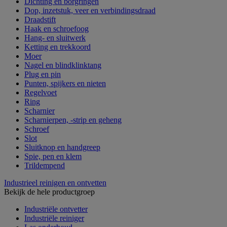
Dichting en borgringen
Dop, inzetstuk, veer en verbindingsdraad
Draadstift
Haak en schroefoog
Hang- en sluitwerk
Ketting en trekkoord
Moer
Nagel en blindklinktang
Plug en pin
Punten, spijkers en nieten
Regelvoet
Ring
Scharnier
Scharnierpen, -strip en geheng
Schroef
Slot
Sluitknop en handgreep
Spie, pen en klem
Trildempend
Industrieel reinigen en ontvetten
Bekijk de hele productgroep
Industriële ontvetter
Industriële reiniger