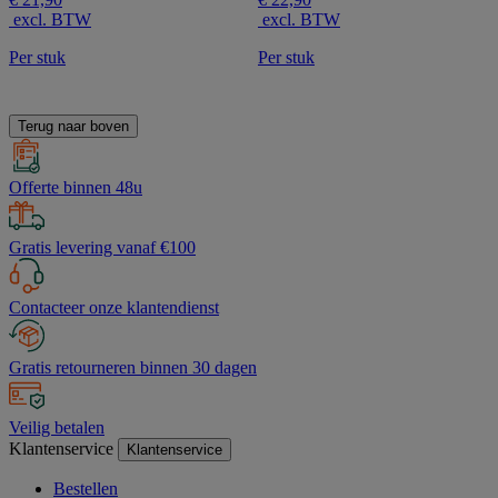
de
de
excl. BTW
excl. BTW
5
5
sterren.
sterren.
Per stuk
Per stuk
Terug naar boven
Offerte binnen 48u
Gratis levering vanaf €100
Contacteer onze klantendienst
Gratis retourneren binnen 30 dagen
Veilig betalen
Klantenservice
Klantenservice
Bestellen