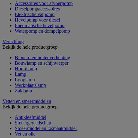
Accessoires voor afvoerpomp
Dieselpompaccessoires
Elektrische vatpomp
Hevelpomp voor diesel
Pneumatische hevelpomp
Waterpomp en dompelpomp
Verlichting
Bekijk de hele productgroep
Binnen- en buitenverlichting
Bouwlamp en schijnwerper
Hoofdlamp
Lamp
Looplamp
Werkplaatslamp
Zaklamp
Vetten en smeermiddelen
Bekijk de hele productgroep
Antikleefmiddel
Smeergereedschap
Smeermiddel en losmaakmiddel
Vet en olie