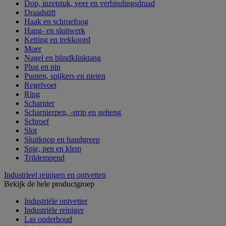
Dop, inzetstuk, veer en verbindingsdraad
Draadstift
Haak en schroefoog
Hang- en sluitwerk
Ketting en trekkoord
Moer
Nagel en blindklinktang
Plug en pin
Punten, spijkers en nieten
Regelvoet
Ring
Scharnier
Scharnierpen, -strip en geheng
Schroef
Slot
Sluitknop en handgreep
Spie, pen en klem
Trildempend
Industrieel reinigen en ontvetten
Bekijk de hele productgroep
Industriële ontvetter
Industriële reiniger
Las onderhoud