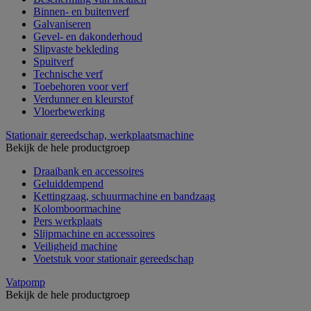
Binnen- en buitenverf
Galvaniseren
Gevel- en dakonderhoud
Slipvaste bekleding
Spuitverf
Technische verf
Toebehoren voor verf
Verdunner en kleurstof
Vloerbewerking
Stationair gereedschap, werkplaatsmachine
Bekijk de hele productgroep
Draaibank en accessoires
Geluiddempend
Kettingzaag, schuurmachine en bandzaag
Kolomboormachine
Pers werkplaats
Slijpmachine en accessoires
Veiligheid machine
Voetstuk voor stationair gereedschap
Vatpomp
Bekijk de hele productgroep