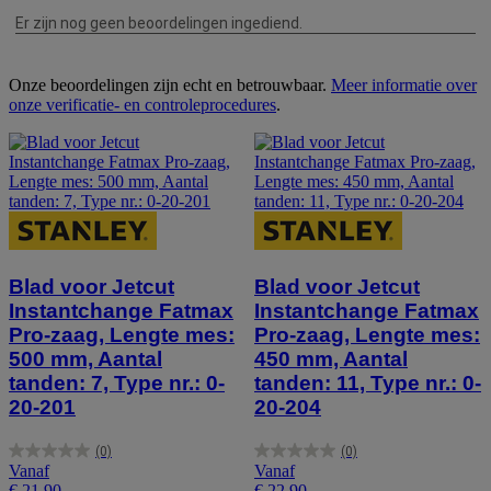
Onze beoordelingen zijn echt en betrouwbaar.
Meer informatie over
onze verificatie- en controleprocedures
.
Blad voor Jetcut
Blad voor Jetcut
Instantchange Fatmax
Instantchange Fatmax
Pro-zaag, Lengte mes:
Pro-zaag, Lengte mes:
500 mm, Aantal
450 mm, Aantal
tanden: 7, Type nr.: 0-
tanden: 11, Type nr.: 0-
20-201
20-204
(0)
(0)
0.0
0.0
Vanaf
Vanaf
van
van
€ 21,90
€ 22,90