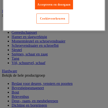
Verrijdbare werktafel
Accepteren en doorgaan
Handgereedschap
Bekijk de hele productgroep
Cookievoorkeuren
Bankschroef, extractor en klem
Dop en ratel
Gereedschapsset
Hamer en slagwerktuig
Momentsleutel en schroevendraaier
Schroevendraaier en schroefbit
Sleutel
Snijmes, schaar en zaag
Tang
Vijl, schuurvel, schaaf
Hardware
Bekijk de hele productgroep
Beslag voor deuren, vensters en poorten
Bevestigingsmagneet
Bout
Brievenbus
Deur-, raam- en meubelgrepen
Dichting en borgringen