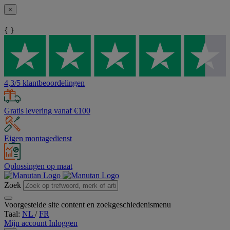
×
{ }
4,3/5 klantbeoordelingen
Gratis levering vanaf €100
Eigen montagedienst
Oplossingen op maat
Zoek
Voorgestelde site content en zoekgeschiedenismenu
Taal:
NL
/
FR
Mijn account
Inloggen