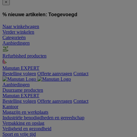
×
% nieuwe artikelen:
Toegevoegd
Naar winkelwagen
Verder winkelen
Categorieën
Aanbiedingen
Refurbished producten
Manutan EXPERT
Bestelling volgen
Offerte aanvragen
Contact
Aanbiedingen
Duurzame producten
Manutan EXPERT
Bestelling volgen
Offerte aanvragen
Contact
Kantoor
Magazijn en werkplaats
Industriële benodigdheden en gereedschap
Verpakking en opslag
Veiligheid en gezondheid
Sport en vrije tijd