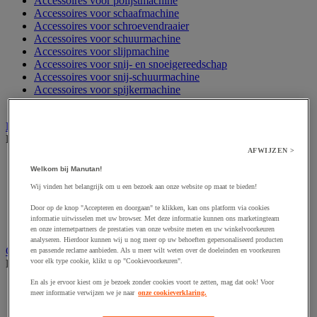
Accessoires voor polijstmachine
Accessoires voor schaafmachine
Accessoires voor schroevendraaier
Accessoires voor schuurmachine
Accessoires voor slijpmachine
Accessoires voor snij- en snoeigereedschap
Accessoires voor snij-schuurmachine
Accessoires voor spijkermachine
Accessoires voor zaag
Elektrische toebehoren en verlichting
Bekijk de hele productgroep
AFWIJZEN >
Accessoires voor elektrisch schakelpaneel
Welkom bij Manutan!
Batterij, oplader en kabel
Elektrische kabel
Wij vinden het belangrijk om u een bezoek aan onze website op maat te bieden!
Elektrische uitrusting
Door op de knop "Accepteren en doorgaan" te klikken, kan ons platform via cookies
Verlengsnoer, stekkerdoos en kapelhaspel
informatie uitwisselen met uw browser. Met deze informatie kunnen ons marketingteam
Wandcontactdoos en schakelaar
en onze internetpartners de prestaties van onze website meten en uw winkelvoorkeuren
analyseren. Hierdoor kunnen wij u nog meer op uw behoeften gepersonaliseerd producten
Gereedschap opbergen
en passende reclame aanbieden. Als u meer wilt weten over de doeleinden en voorkeuren
voor elk type cookie, klikt u op "Cookievoorkeuren".
Bekijk de hele productgroep
En als je ervoor kiest om je bezoek zonder cookies voort te zetten, mag dat ook! Voor
Assortimentsdoos en gereedschapkoffer
meer informatie verwijzen we je naar
onze cookieverklaring.
Gereedschapskist en opbergtas
Gereedschapskoffer en versterkte kist