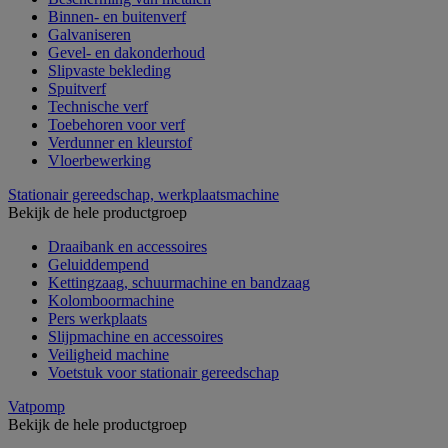
Binnen- en buitenverf
Galvaniseren
Gevel- en dakonderhoud
Slipvaste bekleding
Spuitverf
Technische verf
Toebehoren voor verf
Verdunner en kleurstof
Vloerbewerking
Stationair gereedschap, werkplaatsmachine
Bekijk de hele productgroep
Draaibank en accessoires
Geluiddempend
Kettingzaag, schuurmachine en bandzaag
Kolomboormachine
Pers werkplaats
Slijpmachine en accessoires
Veiligheid machine
Voetstuk voor stationair gereedschap
Vatpomp
Bekijk de hele productgroep