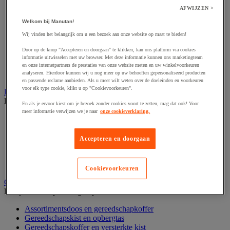
Accessoires voor polijstmachine
Accessoires voor schaafmachine
AFWIJZEN >
Accessoires voor schroevendraaier
Welkom bij Manutan!
Accessoires voor schuurmachine
Wij vinden het belangrijk om u een bezoek aan onze website op maat te bieden!
Accessoires voor slijpmachine
Accessoires voor snij- en snoeigereedschap
Door op de knop "Accepteren en doorgaan" te klikken, kan ons platform via cookies
Accessoires voor snij-schuurmachine
informatie uitwisselen met uw browser. Met deze informatie kunnen ons marketingteam
Accessoires voor spijkermachine
en onze internetpartners de prestaties van onze website meten en uw winkelvoorkeuren
Accessoires voor zaag
analyseren. Hierdoor kunnen wij u nog meer op uw behoeften gepersonaliseerd producten
en passende reclame aanbieden. Als u meer wilt weten over de doeleinden en voorkeuren
voor elk type cookie, klikt u op "Cookievoorkeuren".
Elektrische toebehoren en verlichting
Bekijk de hele productgroep
En als je ervoor kiest om je bezoek zonder cookies voort te zetten, mag dat ook! Voor
meer informatie verwijzen we je naar
onze cookieverklaring.
Accessoires voor elektrisch schakelpaneel
Batterij, oplader en kabel
Elektrische kabel
Accepteren en doorgaan
Elektrische uitrusting
Verlengsnoer, stekkerdoos en kapelhaspel
Wandcontactdoos en schakelaar
Cookievoorkeuren
Gereedschap opbergen
Bekijk de hele productgroep
Assortimentsdoos en gereedschapkoffer
Gereedschapskist en opbergtas
Gereedschapskoffer en versterkte kist