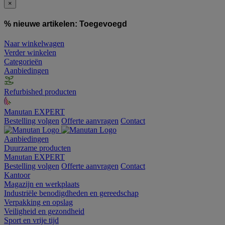
×
% nieuwe artikelen:
Toegevoegd
Naar winkelwagen
Verder winkelen
Categorieën
Aanbiedingen
Refurbished producten
Manutan EXPERT
Bestelling volgen
Offerte aanvragen
Contact
Aanbiedingen
Duurzame producten
Manutan EXPERT
Bestelling volgen
Offerte aanvragen
Contact
Kantoor
Magazijn en werkplaats
Industriële benodigdheden en gereedschap
Verpakking en opslag
Veiligheid en gezondheid
Sport en vrije tijd