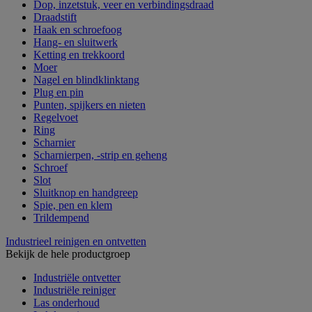
Dop, inzetstuk, veer en verbindingsdraad
Draadstift
Haak en schroefoog
Hang- en sluitwerk
Ketting en trekkoord
Moer
Nagel en blindklinktang
Plug en pin
Punten, spijkers en nieten
Regelvoet
Ring
Scharnier
Scharnierpen, -strip en geheng
Schroef
Slot
Sluitknop en handgreep
Spie, pen en klem
Trildempend
Industrieel reinigen en ontvetten
Bekijk de hele productgroep
Industriële ontvetter
Industriële reiniger
Las onderhoud