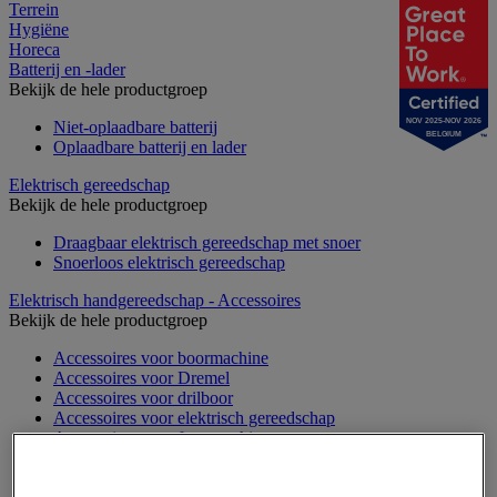
Terrein
Hygiëne
Horeca
Batterij en -lader
Bekijk de hele productgroep
NOV 2025-NOV 2026
Niet-oplaadbare batterij
BELGIUM
Oplaadbare batterij en lader
Elektrisch gereedschap
Bekijk de hele productgroep
Draagbaar elektrisch gereedschap met snoer
Snoerloos elektrisch gereedschap
Elektrisch handgereedschap - Accessoires
Bekijk de hele productgroep
Accessoires voor boormachine
Accessoires voor Dremel
Accessoires voor drilboor
Accessoires voor elektrisch gereedschap
Accessoires voor freesmachine
Accessoires voor heteluchtpistool
Accessoires voor multifunctionele gereedschap