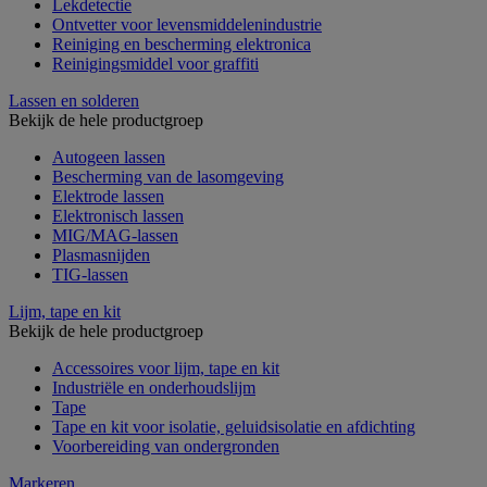
Lekdetectie
Ontvetter voor levensmiddelenindustrie
Reiniging en bescherming elektronica
Reinigingsmiddel voor graffiti
Lassen en solderen
Bekijk de hele productgroep
Autogeen lassen
Bescherming van de lasomgeving
Elektrode lassen
Elektronisch lassen
MIG/MAG-lassen
Plasmasnijden
TIG-lassen
Lijm, tape en kit
Bekijk de hele productgroep
Accessoires voor lijm, tape en kit
Industriële en onderhoudslijm
Tape
Tape en kit voor isolatie, geluidsisolatie en afdichting
Voorbereiding van ondergronden
Markeren