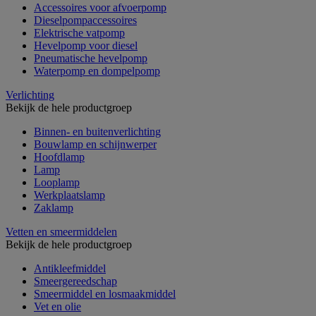
Accessoires voor afvoerpomp
Dieselpompaccessoires
Elektrische vatpomp
Hevelpomp voor diesel
Pneumatische hevelpomp
Waterpomp en dompelpomp
Verlichting
Bekijk de hele productgroep
Binnen- en buitenverlichting
Bouwlamp en schijnwerper
Hoofdlamp
Lamp
Looplamp
Werkplaatslamp
Zaklamp
Vetten en smeermiddelen
Bekijk de hele productgroep
Antikleefmiddel
Smeergereedschap
Smeermiddel en losmaakmiddel
Vet en olie