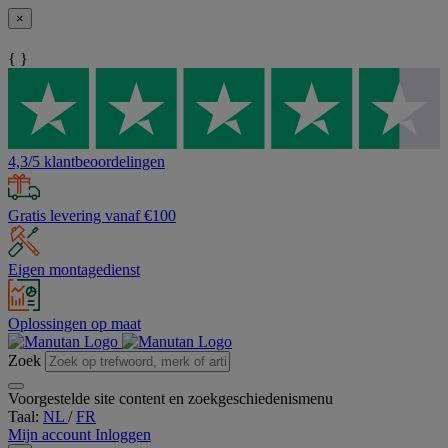
×
{ }
4,3/5 klantbeoordelingen
Gratis levering vanaf €100
Eigen montagedienst
Oplossingen op maat
Zoek
Voorgestelde site content en zoekgeschiedenismenu
Taal:
NL
/
FR
Mijn account
Inloggen