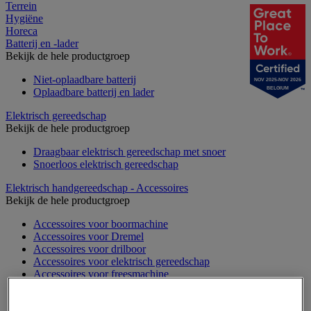
Terrein
Hygiëne
Horeca
Batterij en -lader
Bekijk de hele productgroep
Niet-oplaadbare batterij
NOV 2025-NOV 2026
BELGIUM
Oplaadbare batterij en lader
Elektrisch gereedschap
Bekijk de hele productgroep
Draagbaar elektrisch gereedschap met snoer
Snoerloos elektrisch gereedschap
Elektrisch handgereedschap - Accessoires
Bekijk de hele productgroep
Accessoires voor boormachine
Accessoires voor Dremel
Accessoires voor drilboor
Accessoires voor elektrisch gereedschap
Accessoires voor freesmachine
Accessoires voor heteluchtpistool
Accessoires voor multifunctionele gereedschap