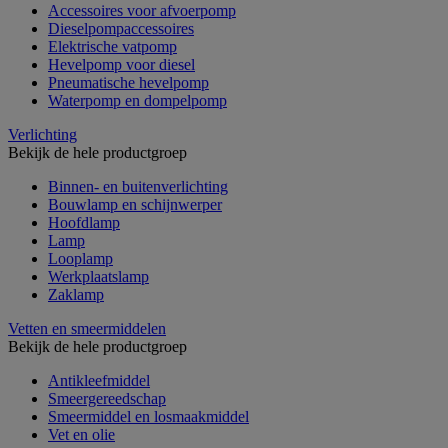
Accessoires voor afvoerpomp
Dieselpompaccessoires
Elektrische vatpomp
Hevelpomp voor diesel
Pneumatische hevelpomp
Waterpomp en dompelpomp
Verlichting
Bekijk de hele productgroep
Binnen- en buitenverlichting
Bouwlamp en schijnwerper
Hoofdlamp
Lamp
Looplamp
Werkplaatslamp
Zaklamp
Vetten en smeermiddelen
Bekijk de hele productgroep
Antikleefmiddel
Smeergereedschap
Smeermiddel en losmaakmiddel
Vet en olie