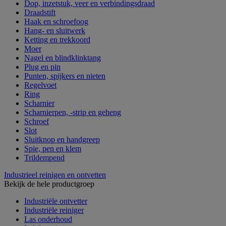
Dop, inzetstuk, veer en verbindingsdraad
Draadstift
Haak en schroefoog
Hang- en sluitwerk
Ketting en trekkoord
Moer
Nagel en blindklinktang
Plug en pin
Punten, spijkers en nieten
Regelvoet
Ring
Scharnier
Scharnierpen, -strip en geheng
Schroef
Slot
Sluitknop en handgreep
Spie, pen en klem
Trildempend
Industrieel reinigen en ontvetten
Bekijk de hele productgroep
Industriële ontvetter
Industriële reiniger
Las onderhoud