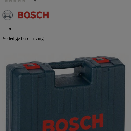
(0)
Geen
scorewaarde
Dezelfde
paginalink.
.
Volledige beschrijving