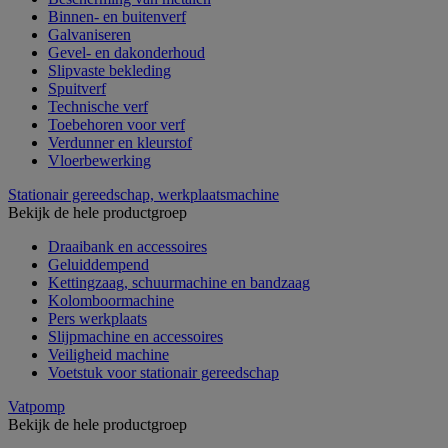
Binnen- en buitenverf
Galvaniseren
Gevel- en dakonderhoud
Slipvaste bekleding
Spuitverf
Technische verf
Toebehoren voor verf
Verdunner en kleurstof
Vloerbewerking
Stationair gereedschap, werkplaatsmachine
Bekijk de hele productgroep
Draaibank en accessoires
Geluiddempend
Kettingzaag, schuurmachine en bandzaag
Kolomboormachine
Pers werkplaats
Slijpmachine en accessoires
Veiligheid machine
Voetstuk voor stationair gereedschap
Vatpomp
Bekijk de hele productgroep