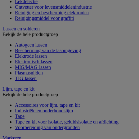
Lekdetectie
Ontvetter voor levensmiddelenindustrie
Reiniging en bescherming elektronica
Reinigingsmiddel voor graffiti
Lassen en solderen
Bekijk de hele productgroep
Autogeen lassen
Bescherming van de lasomgeving
Elektrode lassen
Elektronisch lassen
MIG/MAG-lassen
Plasmasnijden
TIG-lassen
Lijm, tape en kit
Bekijk de hele productgroep
Accessoires voor lijm, tape en kit
Industriële en onderhoudslijm
Tape
Tape en kit voor isolatie, geluidsisolatie en afdichting
Voorbereiding van ondergronden
Markeren