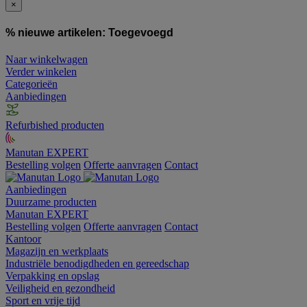
×
% nieuwe artikelen:
Toegevoegd
Naar winkelwagen
Verder winkelen
Categorieën
Aanbiedingen
Refurbished producten
Manutan EXPERT
Bestelling volgen
Offerte aanvragen
Contact
Aanbiedingen
Duurzame producten
Manutan EXPERT
Bestelling volgen
Offerte aanvragen
Contact
Kantoor
Magazijn en werkplaats
Industriële benodigdheden en gereedschap
Verpakking en opslag
Veiligheid en gezondheid
Sport en vrije tijd