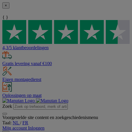
×
{ }
4,3/5 klantbeoordelingen
Gratis levering vanaf €100
Eigen montagedienst
Oplossingen op maat
Zoek
Voorgestelde site content en zoekgeschiedenismenu
Taal:
NL
/
FR
Mijn account
Inloggen