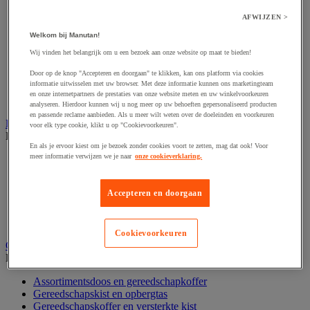
Accessoires voor polijstmachine
Accessoires voor schaafmachine
AFWIJZEN >
Accessoires voor schroevendraaier
Welkom bij Manutan!
Accessoires voor schuurmachine
Accessoires voor slijpmachine
Wij vinden het belangrijk om u een bezoek aan onze website op maat te bieden!
Accessoires voor snij- en snoeigereedschap
Accessoires voor snij-schuurmachine
Door op de knop "Accepteren en doorgaan" te klikken, kan ons platform via cookies
informatie uitwisselen met uw browser. Met deze informatie kunnen ons marketingteam
Accessoires voor spijkermachine
en onze internetpartners de prestaties van onze website meten en uw winkelvoorkeuren
Accessoires voor zaag
analyseren. Hierdoor kunnen wij u nog meer op uw behoeften gepersonaliseerd producten
en passende reclame aanbieden. Als u meer wilt weten over de doeleinden en voorkeuren
Elektrische toebehoren en verlichting
voor elk type cookie, klikt u op "Cookievoorkeuren".
Bekijk de hele productgroep
En als je ervoor kiest om je bezoek zonder cookies voort te zetten, mag dat ook! Voor
meer informatie verwijzen we je naar
onze cookieverklaring.
Accessoires voor elektrisch schakelpaneel
Batterij, oplader en kabel
Elektrische kabel
Accepteren en doorgaan
Elektrische uitrusting
Verlengsnoer, stekkerdoos en kapelhaspel
Wandcontactdoos en schakelaar
Cookievoorkeuren
Gereedschap opbergen
Bekijk de hele productgroep
Assortimentsdoos en gereedschapkoffer
Gereedschapskist en opbergtas
Gereedschapskoffer en versterkte kist