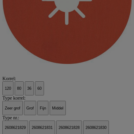
Korrel:
120
80
36
60
Type korrel:
Zeer grof
Grof
Fijn
Middel
Type nr.:
2608621829
2608621831
2608621828
2608621830