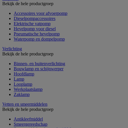
Bekijk de hele productgroep
Accessoires voor afvoerpomp
Dieselpompaccessoires
Elektrische vatpomp
Hevelpomp voor diesel
Pneumatische hevelpomp
Waterpomp en dompelpomp
Verlichting
Bekijk de hele productgroep
Binnen- en buitenverlichting
Bouwlamp en schijnwerper
Hoofdlamp
Lamp
Looplamp
Werkplaatslamp
Zaklamp
Vetten en smeermiddelen
Bekijk de hele productgroep
Antikleefmiddel
Smeergereedschap