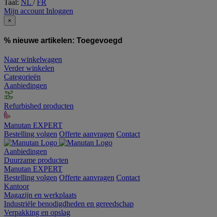
Taal:
NL
/
FR
Mijn account
Inloggen
×
% nieuwe artikelen:
Toegevoegd
Naar winkelwagen
Verder winkelen
Categorieën
Aanbiedingen
Refurbished producten
Manutan EXPERT
Bestelling volgen
Offerte aanvragen
Contact
Aanbiedingen
Duurzame producten
Manutan EXPERT
Bestelling volgen
Offerte aanvragen
Contact
Kantoor
Magazijn en werkplaats
Industriële benodigdheden en gereedschap
Verpakking en opslag