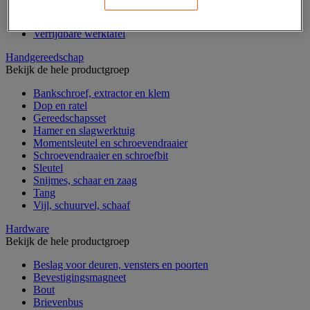
Gereedschapskist en opbergtas
Gereedschapskoffer en versterkte kist
Verrijdbare werktafel
Handgereedschap
Bekijk de hele productgroep
Bankschroef, extractor en klem
Dop en ratel
Gereedschapsset
Hamer en slagwerktuig
Momentsleutel en schroevendraaier
Schroevendraaier en schroefbit
Sleutel
Snijmes, schaar en zaag
Tang
Vijl, schuurvel, schaaf
Hardware
Bekijk de hele productgroep
Beslag voor deuren, vensters en poorten
Bevestigingsmagneet
Bout
Brievenbus