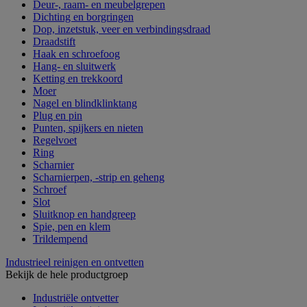
Deur-, raam- en meubelgrepen
Dichting en borgringen
Dop, inzetstuk, veer en verbindingsdraad
Draadstift
Haak en schroefoog
Hang- en sluitwerk
Ketting en trekkoord
Moer
Nagel en blindklinktang
Plug en pin
Punten, spijkers en nieten
Regelvoet
Ring
Scharnier
Scharnierpen, -strip en geheng
Schroef
Slot
Sluitknop en handgreep
Spie, pen en klem
Trildempend
Industrieel reinigen en ontvetten
Bekijk de hele productgroep
Industriële ontvetter