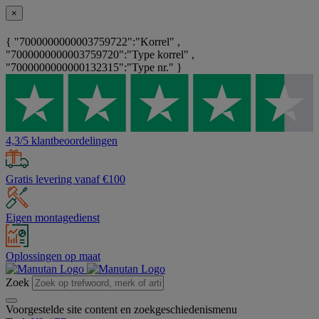
×
{ "7000000000003759722":"Korrel" ,
"7000000000003759720":"Type korrel" ,
"7000000000000132315":"Type nr." }
4,3/5 klantbeoordelingen
Gratis levering vanaf €100
Eigen montagedienst
Oplossingen op maat
Zoek
Voorgestelde site content en zoekgeschiedenismenu