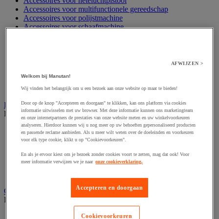
Accessoires voor heteluchtpistool
Accessoires voor multifunctionele gereedschap
Accessoires voor polijstmachine
Accessoires voor schaafmachine
Accessoires voor schroevendraaier
Accessoires voor schuurmachine
Accessoires voor slijpmachine
Accessoires voor snij- en snoeigereedschap
AFWIJZEN >
Accessoires voor snij-schuurmachine
Welkom bij Manutan!
Accessoires voor spijkermachine
Accessoires voor zaag
Wij vinden het belangrijk om u een bezoek aan onze website op maat te bieden!
Door op de knop "Accepteren en doorgaan" te klikken, kan ons platform via cookies
Elektrische toebehoren en verlichting
informatie uitwisselen met uw browser. Met deze informatie kunnen ons marketingteam
Bekijk de hele productgroep
en onze internetpartners de prestaties van onze website meten en uw winkelvoorkeuren
analyseren. Hierdoor kunnen wij u nog meer op uw behoeften gepersonaliseerd producten
Accessoires voor elektrisch schakelpaneel
en passende reclame aanbieden. Als u meer wilt weten over de doeleinden en voorkeuren
Batterij, oplader en kabel
voor elk type cookie, klikt u op "Cookievoorkeuren".
Elektrische kabel
En als je ervoor kiest om je bezoek zonder cookies voort te zetten, mag dat ook! Voor
Elektrische uitrusting
meer informatie verwijzen we je naar
onze cookieverklaring.
Verlengsnoer, stekkerdoos en kapelhaspel
Wandcontactdoos en schakelaar
Accepteren en doorgaan
Gereedschap opbergen
Bekijk de hele productgroep
Assortimentsdoos en gereedschapkoffer
Cookievoorkeuren