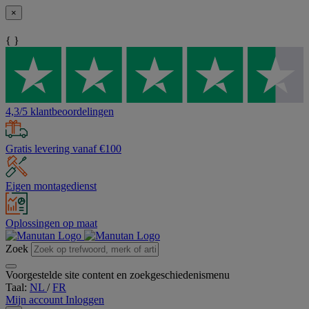
×
{ }
4,3/5 klantbeoordelingen
Gratis levering vanaf €100
Eigen montagedienst
Oplossingen op maat
Zoek
Voorgestelde site content en zoekgeschiedenismenu
Taal:
NL
/
FR
Mijn account
Inloggen