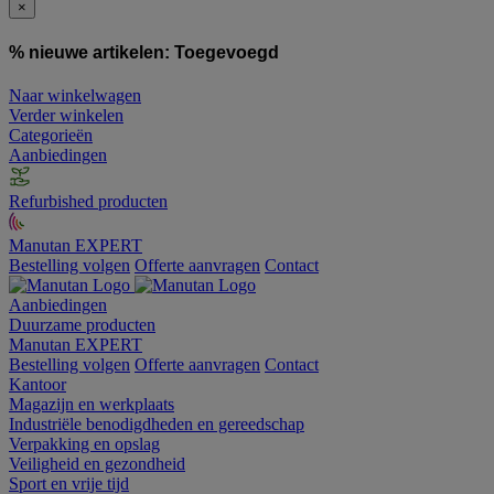
×
% nieuwe artikelen:
Toegevoegd
Naar winkelwagen
Verder winkelen
Categorieën
Aanbiedingen
Refurbished producten
Manutan EXPERT
Bestelling volgen
Offerte aanvragen
Contact
Aanbiedingen
Duurzame producten
Manutan EXPERT
Bestelling volgen
Offerte aanvragen
Contact
Kantoor
Magazijn en werkplaats
Industriële benodigdheden en gereedschap
Verpakking en opslag
Veiligheid en gezondheid
Sport en vrije tijd