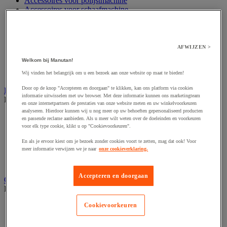
Accessoires voor polijstmachine
Accessoires voor schaafmachine
Accessoires voor schroevendraaier
Accessoires voor schuurmachine
Accessoires voor slijpmachine
Accessoires voor snij- en snoeigereedschap
AFWIJZEN >
Accessoires voor snij-schuurmachine
Welkom bij Manutan!
Accessoires voor spijkermachine
Accessoires voor zaag
Wij vinden het belangrijk om u een bezoek aan onze website op maat te bieden!
Door op de knop "Accepteren en doorgaan" te klikken, kan ons platform via cookies
Elektrische toebehoren en verlichting
informatie uitwisselen met uw browser. Met deze informatie kunnen ons marketingteam
Bekijk de hele productgroep
en onze internetpartners de prestaties van onze website meten en uw winkelvoorkeuren
analyseren. Hierdoor kunnen wij u nog meer op uw behoeften gepersonaliseerd producten
Accessoires voor elektrisch schakelpaneel
en passende reclame aanbieden. Als u meer wilt weten over de doeleinden en voorkeuren
Batterij, oplader en kabel
voor elk type cookie, klikt u op "Cookievoorkeuren".
Elektrische kabel
En als je ervoor kiest om je bezoek zonder cookies voort te zetten, mag dat ook! Voor
Elektrische uitrusting
meer informatie verwijzen we je naar
onze cookieverklaring.
Verlengsnoer, stekkerdoos en kapelhaspel
Wandcontactdoos en schakelaar
Accepteren en doorgaan
Gereedschap opbergen
Bekijk de hele productgroep
Assortimentsdoos en gereedschapkoffer
Cookievoorkeuren
Gereedschapskist en opbergtas
Gereedschapskoffer en versterkte kist