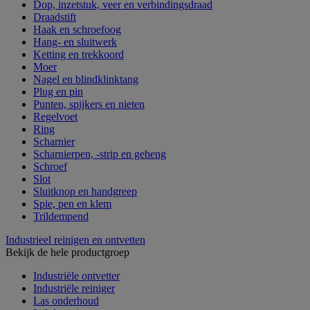
Dop, inzetstuk, veer en verbindingsdraad
Draadstift
Haak en schroefoog
Hang- en sluitwerk
Ketting en trekkoord
Moer
Nagel en blindklinktang
Plug en pin
Punten, spijkers en nieten
Regelvoet
Ring
Scharnier
Scharnierpen, -strip en geheng
Schroef
Slot
Sluitknop en handgreep
Spie, pen en klem
Trildempend
Industrieel reinigen en ontvetten
Bekijk de hele productgroep
Industriële ontvetter
Industriële reiniger
Las onderhoud