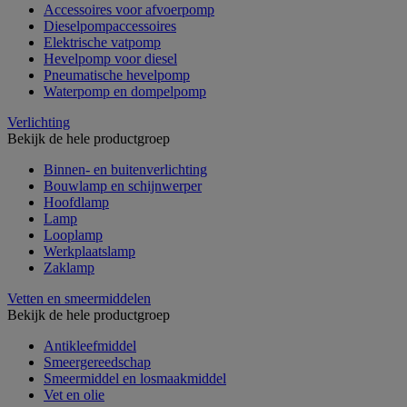
Accessoires voor afvoerpomp
Dieselpompaccessoires
Elektrische vatpomp
Hevelpomp voor diesel
Pneumatische hevelpomp
Waterpomp en dompelpomp
Verlichting
Bekijk de hele productgroep
Binnen- en buitenverlichting
Bouwlamp en schijnwerper
Hoofdlamp
Lamp
Looplamp
Werkplaatslamp
Zaklamp
Vetten en smeermiddelen
Bekijk de hele productgroep
Antikleefmiddel
Smeergereedschap
Smeermiddel en losmaakmiddel
Vet en olie