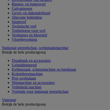
Binnen- en buitenverf
Galvaniseren
Gevel- en dakonderhoud
Slipvaste bekleding
Spuitverf
Technische verf
Toebehoren voor verf
Verdunner en kleurstof
Vloerbewerking
Stationair gereedschap, werkplaatsmachine
Bekijk de hele productgroep
Draaibank en accessoires
Geluiddempend
Kettingzaag, schuurmachine en bandzaag
Kolomboormachine
Pers werkplaats
Slijpmachine en accessoires
Veiligheid machine
Voetstuk voor stationair gereedschap
Vatpomp
Bekijk de hele productgroep