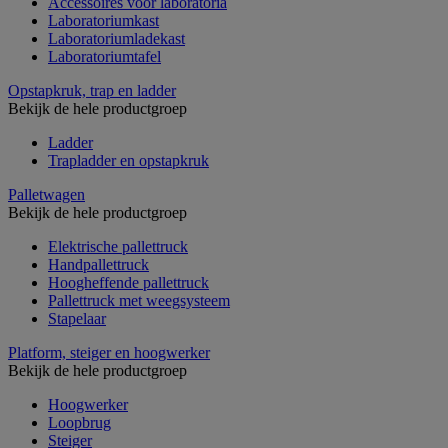
Accessoires voor laboratoria
Laboratoriumkast
Laboratoriumladekast
Laboratoriumtafel
Opstapkruk, trap en ladder
Bekijk de hele productgroep
Ladder
Trapladder en opstapkruk
Palletwagen
Bekijk de hele productgroep
Elektrische pallettruck
Handpallettruck
Hoogheffende pallettruck
Pallettruck met weegsysteem
Stapelaar
Platform, steiger en hoogwerker
Bekijk de hele productgroep
Hoogwerker
Loopbrug
Steiger