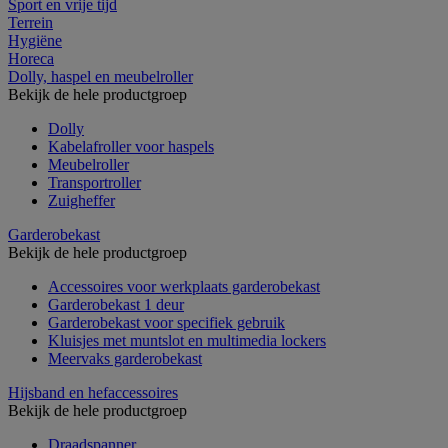
Sport en vrije tijd
Terrein
Hygiëne
Horeca
Dolly, haspel en meubelroller
Bekijk de hele productgroep
Dolly
Kabelafroller voor haspels
Meubelroller
Transportroller
Zuigheffer
Garderobekast
Bekijk de hele productgroep
Accessoires voor werkplaats garderobekast
Garderobekast 1 deur
Garderobekast voor specifiek gebruik
Kluisjes met muntslot en multimedia lockers
Meervaks garderobekast
Hijsband en hefaccessoires
Bekijk de hele productgroep
Draadspanner