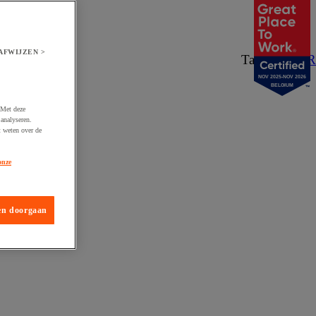
AFWIJZEN >
Taal:
NL
/
FR
NOV 2025-NOV 2026
BELGIUM
 Met deze
analyseren.
t weten over de
onze
en doorgaan