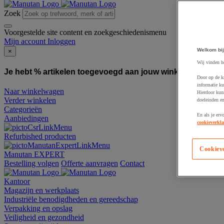
Zoek
Voorgestelde site content en zoekgeschiedenismenu
Mijn account
Inloggen
Welkom bij
×
Wij vinden h
Je hebt % artikelen toegevoegd aan jouw winkelwagen:
To
Door op de k
informatie ku
Naar winkelwagen
Hierdoor kun
Verder winkelen
doeleinden e
Categorieën
En als je erv
Aanbiedingen
cookieverkla
Refurbished producten
Cookiev
Manutan EXPERT
Bestelling volgen
Offerte aanvragen
Contact
Kantoor
Magazijn en werkplaats
Industriële benodigdheden en gereedschap
Verpakking en opslag
Veiligheid en gezondheid