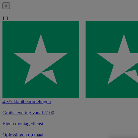
×
{ }
4,3/5 klantbeoordelingen
Gratis levering vanaf €100
Eigen montagedienst
Oplossingen op maat