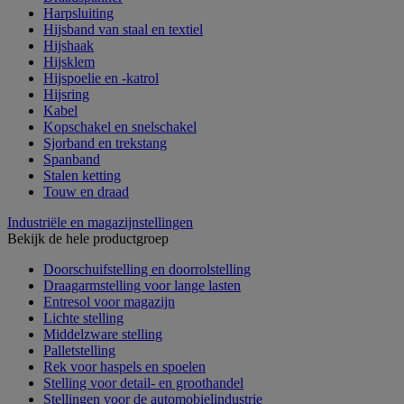
Harpsluiting
Hijsband van staal en textiel
Hijshaak
Hijsklem
Hijspoelie en -katrol
Hijsring
Kabel
Kopschakel en snelschakel
Sjorband en trekstang
Spanband
Stalen ketting
Touw en draad
Industriële en magazijnstellingen
Bekijk de hele productgroep
Doorschuifstelling en doorrolstelling
Draagarmstelling voor lange lasten
Entresol voor magazijn
Lichte stelling
Middelzware stelling
Palletstelling
Rek voor haspels en spoelen
Stelling voor detail- en groothandel
Stellingen voor de automobielindustrie