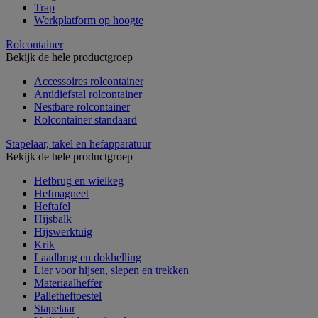
Trap
Werkplatform op hoogte
Rolcontainer
Bekijk de hele productgroep
Accessoires rolcontainer
Antidiefstal rolcontainer
Nestbare rolcontainer
Rolcontainer standaard
Stapelaar, takel en hefapparatuur
Bekijk de hele productgroep
Hefbrug en wielkeg
Hefmagneet
Heftafel
Hijsbalk
Hijswerktuig
Krik
Laadbrug en dokhelling
Lier voor hijsen, slepen en trekken
Materiaalheffer
Palletheftoestel
Stapelaar