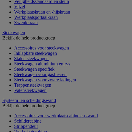
Veiligheidsstandaard en steun
Vijzel
Werkplaatskraan en -hijskraan
Werkplaatsportaalkraan
Zwenkkraan
Steekwagen
Bekijk de hele productgroep
Accessoires voor steekwagen
Inklapbare steekwagen
Stalen steekwagen
Steekwagen aluminium en rvs
Steekwagen specifiek
Steekwagen voor gasflessen
Steekwagen voor zware ladingen
Trappensteekwagen
Vatensteekwagen
Systeem- en scheidingswand
Bekijk de hele productgroep
Accessoires voor werkplaatscabine en -wand
Schildercabine
Strippendeur
Werkplaatscabine