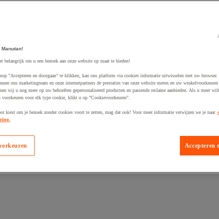
 Manutan!
et belangrijk om u een bezoek aan onze website op maat te bieden!
egevoegd aan winkelwagen
nop "Accepteren en doorgaan" te klikken, kan ons platform via cookies informatie uitwisselen met uw browser.
nnen ons marketingteam en onze internetpartners de prestaties van onze website meten en uw winkelvoorkeuren 
nen wij u nog meer op uw behoeften gepersonaliseerd producten en passende reclame aanbieden. Als u meer wil
n voorkeuren voor elk type cookie, klikt u op "Cookievoorkeuren".
oor kiest om je bezoek zonder cookies voort te zetten, mag dat ook! Voor meer informatie verwijzen we je naar
ring.
oorkeuren
Accepteren 