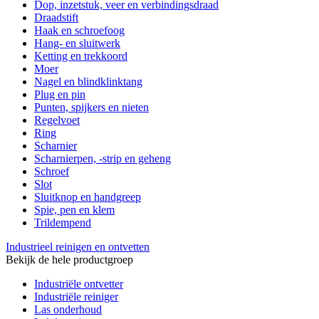
Dop, inzetstuk, veer en verbindingsdraad
Draadstift
Haak en schroefoog
Hang- en sluitwerk
Ketting en trekkoord
Moer
Nagel en blindklinktang
Plug en pin
Punten, spijkers en nieten
Regelvoet
Ring
Scharnier
Scharnierpen, -strip en geheng
Schroef
Slot
Sluitknop en handgreep
Spie, pen en klem
Trildempend
Industrieel reinigen en ontvetten
Bekijk de hele productgroep
Industriële ontvetter
Industriële reiniger
Las onderhoud