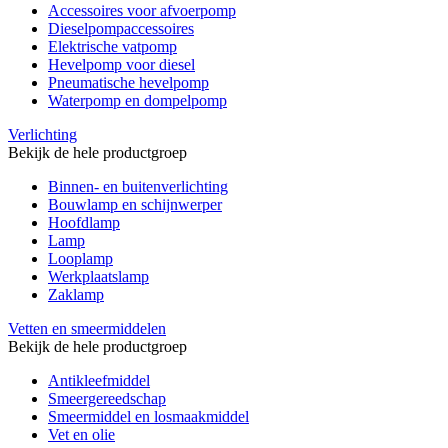
Accessoires voor afvoerpomp
Dieselpompaccessoires
Elektrische vatpomp
Hevelpomp voor diesel
Pneumatische hevelpomp
Waterpomp en dompelpomp
Verlichting
Bekijk de hele productgroep
Binnen- en buitenverlichting
Bouwlamp en schijnwerper
Hoofdlamp
Lamp
Looplamp
Werkplaatslamp
Zaklamp
Vetten en smeermiddelen
Bekijk de hele productgroep
Antikleefmiddel
Smeergereedschap
Smeermiddel en losmaakmiddel
Vet en olie