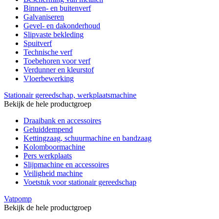
Binnen- en buitenverf
Galvaniseren
Gevel- en dakonderhoud
Slipvaste bekleding
Spuitverf
Technische verf
Toebehoren voor verf
Verdunner en kleurstof
Vloerbewerking
Stationair gereedschap, werkplaatsmachine
Bekijk de hele productgroep
Draaibank en accessoires
Geluiddempend
Kettingzaag, schuurmachine en bandzaag
Kolomboormachine
Pers werkplaats
Slijpmachine en accessoires
Veiligheid machine
Voetstuk voor stationair gereedschap
Vatpomp
Bekijk de hele productgroep