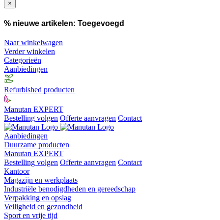
×
% nieuwe artikelen:
Toegevoegd
Naar winkelwagen
Verder winkelen
Categorieën
Aanbiedingen
Refurbished producten
Manutan EXPERT
Bestelling volgen
Offerte aanvragen
Contact
Aanbiedingen
Duurzame producten
Manutan EXPERT
Bestelling volgen
Offerte aanvragen
Contact
Kantoor
Magazijn en werkplaats
Industriële benodigdheden en gereedschap
Verpakking en opslag
Veiligheid en gezondheid
Sport en vrije tijd