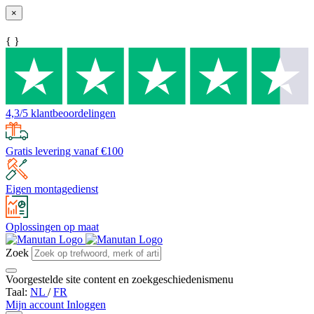
×
{ }
4,3/5 klantbeoordelingen
Gratis levering vanaf €100
Eigen montagedienst
Oplossingen op maat
Zoek
Voorgestelde site content en zoekgeschiedenismenu
Taal:
NL
/
FR
Mijn account
Inloggen