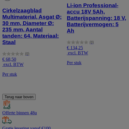
Li-ion Professional-
Cirkelzaagblad
accu 18V 5Ah,
Multimaterial, Asgat Ø:
Batterijspanning: 18 V,
30 mm, Diameter Ø:
Batterijvermogen: 5
235 mm, Aantal
Ah
tanden: 64, Materiaal:
Staal
(0)
0.0
€ 134,25
van
excl. BTW
(0)
de
0.0
€ 68,50
5
van
Per stuk
excl. BTW
sterren.
de
5
Per stuk
sterren.
Terug naar boven
Offerte binnen 48u
Gratis levering vanaf €100