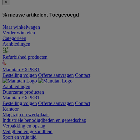
×
% nieuwe artikelen:
Toegevoegd
Naar winkelwagen
Verder winkelen
Categorieën
Aanbiedingen
Refurbished producten
Manutan EXPERT
Bestelling volgen
Offerte aanvragen
Contact
Aanbiedingen
Duurzame producten
Manutan EXPERT
Bestelling volgen
Offerte aanvragen
Contact
Kantoor
Magazijn en werkplaats
Industriële benodigdheden en gereedschap
Verpakking en opslag
Veiligheid en gezondheid
Sport en vrije tijd