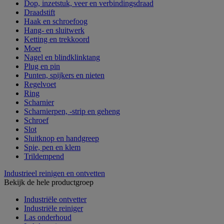
Dop, inzetstuk, veer en verbindingsdraad
Draadstift
Haak en schroefoog
Hang- en sluitwerk
Ketting en trekkoord
Moer
Nagel en blindklinktang
Plug en pin
Punten, spijkers en nieten
Regelvoet
Ring
Scharnier
Scharnierpen, -strip en geheng
Schroef
Slot
Sluitknop en handgreep
Spie, pen en klem
Trildempend
Industrieel reinigen en ontvetten
Bekijk de hele productgroep
Industriële ontvetter
Industriële reiniger
Las onderhoud