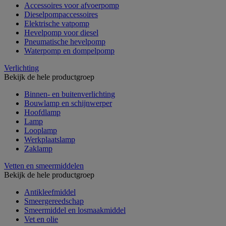
Accessoires voor afvoerpomp
Dieselpompaccessoires
Elektrische vatpomp
Hevelpomp voor diesel
Pneumatische hevelpomp
Waterpomp en dompelpomp
Verlichting
Bekijk de hele productgroep
Binnen- en buitenverlichting
Bouwlamp en schijnwerper
Hoofdlamp
Lamp
Looplamp
Werkplaatslamp
Zaklamp
Vetten en smeermiddelen
Bekijk de hele productgroep
Antikleefmiddel
Smeergereedschap
Smeermiddel en losmaakmiddel
Vet en olie