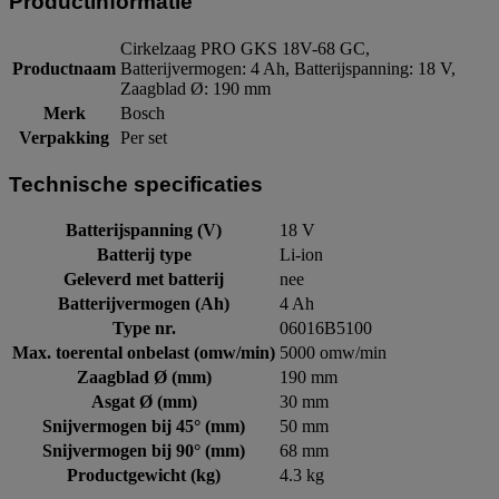
Productinformatie
Cirkelzaag PRO GKS 18V-68 GC,
Productnaam
Batterijvermogen: 4 Ah, Batterijspanning: 18 V,
Zaagblad Ø: 190 mm
Merk
Bosch
Verpakking
Per set
Technische specificaties
Batterijspanning (V)
18 V
Batterij type
Li-ion
Geleverd met batterij
nee
Batterijvermogen (Ah)
4 Ah
Type nr.
06016B5100
Max. toerental onbelast (omw/min)
5000 omw/min
Zaagblad Ø (mm)
190 mm
Asgat Ø (mm)
30 mm
Snijvermogen bij 45° (mm)
50 mm
Snijvermogen bij 90° (mm)
68 mm
Productgewicht (kg)
4.3 kg