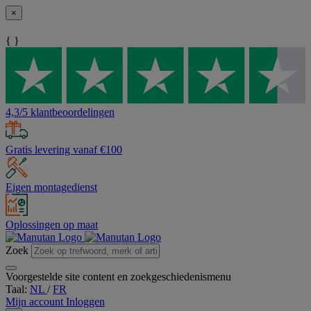
×
{ }
4,3/5 klantbeoordelingen
Gratis levering vanaf €100
Eigen montagedienst
Oplossingen op maat
Zoek
Voorgestelde site content en zoekgeschiedenismenu
Taal:
NL
/
FR
Mijn account
Inloggen