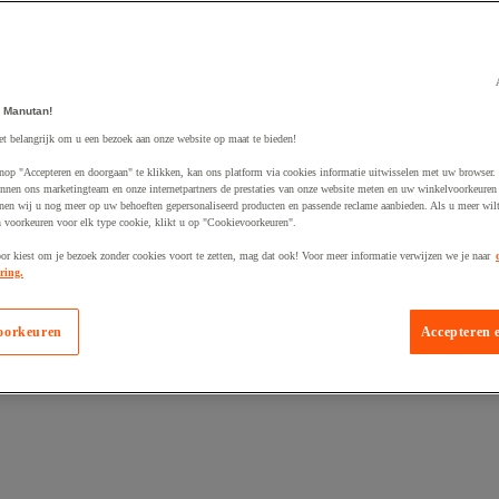
 Manutan!
et belangrijk om u een bezoek aan onze website op maat te bieden!
egevoegd aan winkelwagen
nop "Accepteren en doorgaan" te klikken, kan ons platform via cookies informatie uitwisselen met uw browser.
nnen ons marketingteam en onze internetpartners de prestaties van onze website meten en uw winkelvoorkeuren 
nen wij u nog meer op uw behoeften gepersonaliseerd producten en passende reclame aanbieden. Als u meer wil
n voorkeuren voor elk type cookie, klikt u op "Cookievoorkeuren".
oor kiest om je bezoek zonder cookies voort te zetten, mag dat ook! Voor meer informatie verwijzen we je naar
ring.
oorkeuren
Accepteren 