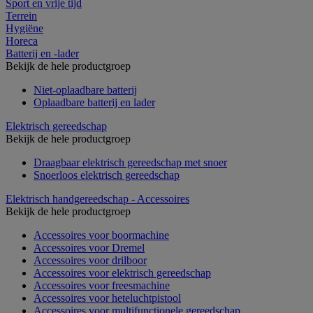
Sport en vrije tijd
Terrein
Hygiëne
Horeca
Batterij en -lader
Bekijk de hele productgroep
Niet-oplaadbare batterij
Oplaadbare batterij en lader
Elektrisch gereedschap
Bekijk de hele productgroep
Draagbaar elektrisch gereedschap met snoer
Snoerloos elektrisch gereedschap
Elektrisch handgereedschap - Accessoires
Bekijk de hele productgroep
Accessoires voor boormachine
Accessoires voor Dremel
Accessoires voor drilboor
Accessoires voor elektrisch gereedschap
Accessoires voor freesmachine
Accessoires voor heteluchtpistool
Accessoires voor multifunctionele gereedschap