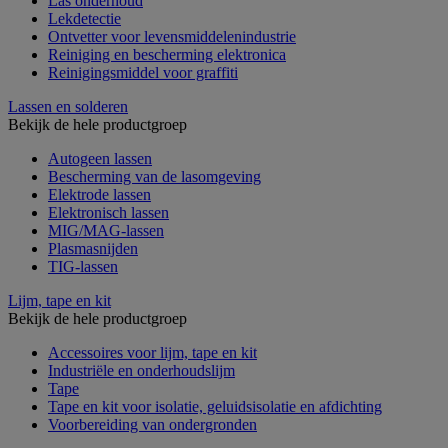
Las onderhoud
Lekdetectie
Ontvetter voor levensmiddelenindustrie
Reiniging en bescherming elektronica
Reinigingsmiddel voor graffiti
Lassen en solderen
Bekijk de hele productgroep
Autogeen lassen
Bescherming van de lasomgeving
Elektrode lassen
Elektronisch lassen
MIG/MAG-lassen
Plasmasnijden
TIG-lassen
Lijm, tape en kit
Bekijk de hele productgroep
Accessoires voor lijm, tape en kit
Industriële en onderhoudslijm
Tape
Tape en kit voor isolatie, geluidsisolatie en afdichting
Voorbereiding van ondergronden