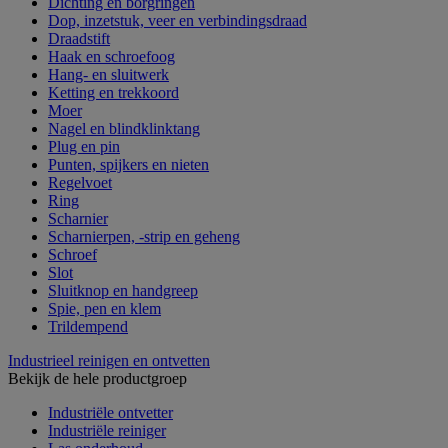
Dichting en borgringen
Dop, inzetstuk, veer en verbindingsdraad
Draadstift
Haak en schroefoog
Hang- en sluitwerk
Ketting en trekkoord
Moer
Nagel en blindklinktang
Plug en pin
Punten, spijkers en nieten
Regelvoet
Ring
Scharnier
Scharnierpen, -strip en geheng
Schroef
Slot
Sluitknop en handgreep
Spie, pen en klem
Trildempend
Industrieel reinigen en ontvetten
Bekijk de hele productgroep
Industriële ontvetter
Industriële reiniger