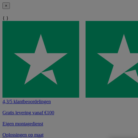
×
{ }
4,3/5 klantbeoordelingen
Gratis levering vanaf €100
Eigen montagedienst
Oplossingen op maat