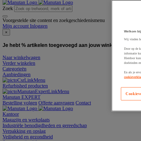
Zoek
Voorgestelde site content en zoekgeschiedenismenu
Mijn account
Inloggen
Welkom bij
×
Wij vinden h
Je hebt % artikelen toegevoegd aan jouw winkelwagen:
To
Door op de k
informatie ku
Naar winkelwagen
Hierdoor kun
Verder winkelen
doeleinden e
Categorieën
En als je erv
Aanbiedingen
cookieverkla
Refurbished producten
Cookiev
Manutan EXPERT
Bestelling volgen
Offerte aanvragen
Contact
Kantoor
Magazijn en werkplaats
Industriële benodigdheden en gereedschap
Verpakking en opslag
Veiligheid en gezondheid