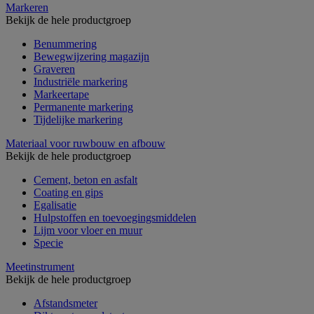
Markeren
Bekijk de hele productgroep
Benummering
Bewegwijzering magazijn
Graveren
Industriële markering
Markeertape
Permanente markering
Tijdelijke markering
Materiaal voor ruwbouw en afbouw
Bekijk de hele productgroep
Cement, beton en asfalt
Coating en gips
Egalisatie
Hulpstoffen en toevoegingsmiddelen
Lijm voor vloer en muur
Specie
Meetinstrument
Bekijk de hele productgroep
Afstandsmeter