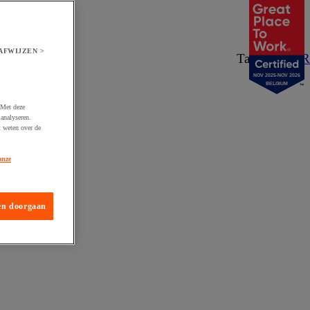
AFWIJZEN >
Taal:
NL
/
FR
NOV 2025-NOV 2026
BELGIUM
 Met deze
analyseren.
t weten over de
onze
en doorgaan