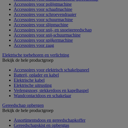
Accessoires voor polijstmachine
Accessoires voor schaafmachine
Accessoires voor schroevendraaier
Accessoires voor schuurmachine
Accessoires voor slijpmachine
Accessoires voor snij- en snoeigereedschap
Accessoires voor snij-schuurmachine
Accessoires voor spijkermachine
Accessoires voor zaag
Elektrische toebehoren en verlichting
Bekijk de hele productgroep
Accessoires voor elektrisch schakelpaneel
Batterij, oplader en kabel
Elektrische kabel
Elektrische uitrusting
Verlengsnoer, stekkerdoos en kapelhaspel
Wandcontactdoos en schakelaar
Gereedschap opbergen
Bekijk de hele productgroep
Assortimentsdoos en gereedschapkoffer
Gereedschapskist en opbergtas