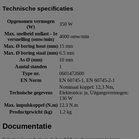
Technische specificaties
Opgenomen vermogen
350 W
(W)
Max. snelheid nullast - 1e
4000 omw/min
versnelling (omw/min)
Max. Ø boring hout (mm)
15 mm
Max. Ø boring staal (mm)
6.5 mm
As Ø (mm)
10 mm
Aantal standen
1
Type nr.
0601472600
EN Norm
EN 60745-1, EN 60745-2-1
Nominaal koppel: 12,3 Nm,
Technische gegevens
Elektronica: ja, Uitgangsvermogen:
136 W
Max. impulskoppel (N.m)
12.3 N.m
Productgewicht (kg)
1.2 kg
Documentatie