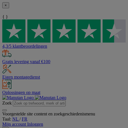
×
{ }
4,3/5 klantbeoordelingen
Gratis levering vanaf €100
Eigen montagedienst
Oplossingen op maat
Zoek
Voorgestelde site content en zoekgeschiedenismenu
Taal:
NL
/
FR
Mijn account
Inloggen