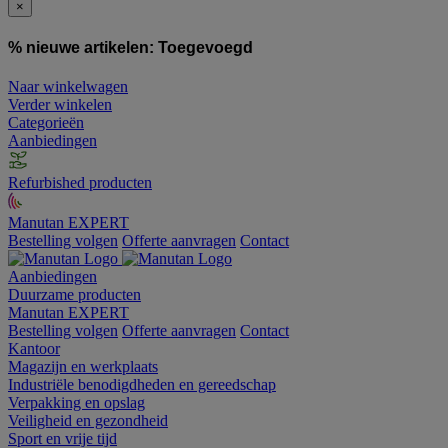
×
% nieuwe artikelen:
Toegevoegd
Naar winkelwagen
Verder winkelen
Categorieën
Aanbiedingen
Refurbished producten
Manutan EXPERT
Bestelling volgen
Offerte aanvragen
Contact
Aanbiedingen
Duurzame producten
Manutan EXPERT
Bestelling volgen
Offerte aanvragen
Contact
Kantoor
Magazijn en werkplaats
Industriële benodigdheden en gereedschap
Verpakking en opslag
Veiligheid en gezondheid
Sport en vrije tijd