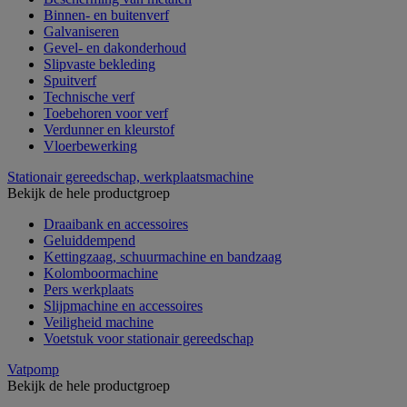
Binnen- en buitenverf
Galvaniseren
Gevel- en dakonderhoud
Slipvaste bekleding
Spuitverf
Technische verf
Toebehoren voor verf
Verdunner en kleurstof
Vloerbewerking
Stationair gereedschap, werkplaatsmachine
Bekijk de hele productgroep
Draaibank en accessoires
Geluiddempend
Kettingzaag, schuurmachine en bandzaag
Kolomboormachine
Pers werkplaats
Slijpmachine en accessoires
Veiligheid machine
Voetstuk voor stationair gereedschap
Vatpomp
Bekijk de hele productgroep