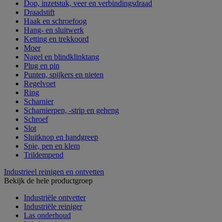
Dop, inzetstuk, veer en verbindingsdraad
Draadstift
Haak en schroefoog
Hang- en sluitwerk
Ketting en trekkoord
Moer
Nagel en blindklinktang
Plug en pin
Punten, spijkers en nieten
Regelvoet
Ring
Scharnier
Scharnierpen, -strip en geheng
Schroef
Slot
Sluitknop en handgreep
Spie, pen en klem
Trildempend
Industrieel reinigen en ontvetten
Bekijk de hele productgroep
Industriële ontvetter
Industriële reiniger
Las onderhoud