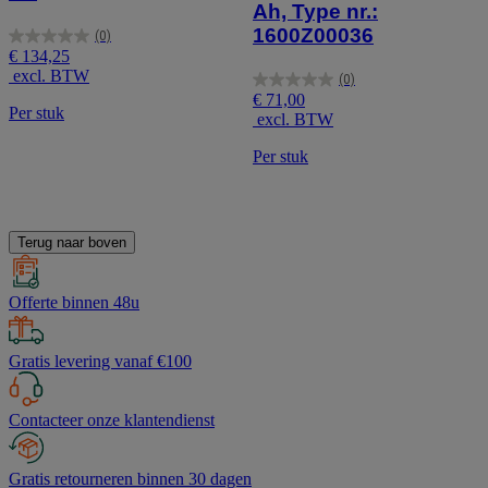
Ah, Type nr.:
1600Z00036
(0)
0.0
€ 134,25
van
excl. BTW
(0)
de
0.0
€ 71,00
5
van
Per stuk
excl. BTW
sterren.
de
5
Per stuk
sterren.
Terug naar boven
Offerte binnen 48u
Gratis levering vanaf €100
Contacteer onze klantendienst
Gratis retourneren binnen 30 dagen