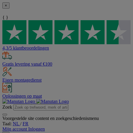
×
{ }
4,3/5 klantbeoordelingen
Gratis levering vanaf €100
Eigen montagedienst
Oplossingen op maat
Zoek
Voorgestelde site content en zoekgeschiedenismenu
Taal:
NL
/
FR
Mijn account
Inloggen