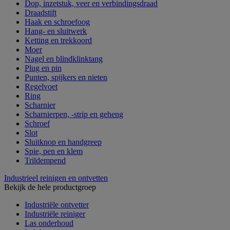
Dop, inzetstuk, veer en verbindingsdraad
Draadstift
Haak en schroefoog
Hang- en sluitwerk
Ketting en trekkoord
Moer
Nagel en blindklinktang
Plug en pin
Punten, spijkers en nieten
Regelvoet
Ring
Scharnier
Scharnierpen, -strip en geheng
Schroef
Slot
Sluitknop en handgreep
Spie, pen en klem
Trildempend
Industrieel reinigen en ontvetten
Bekijk de hele productgroep
Industriële ontvetter
Industriële reiniger
Las onderhoud