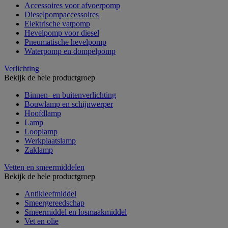
Accessoires voor afvoerpomp
Dieselpompaccessoires
Elektrische vatpomp
Hevelpomp voor diesel
Pneumatische hevelpomp
Waterpomp en dompelpomp
Verlichting
Bekijk de hele productgroep
Binnen- en buitenverlichting
Bouwlamp en schijnwerper
Hoofdlamp
Lamp
Looplamp
Werkplaatslamp
Zaklamp
Vetten en smeermiddelen
Bekijk de hele productgroep
Antikleefmiddel
Smeergereedschap
Smeermiddel en losmaakmiddel
Vet en olie