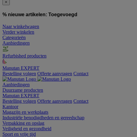
×
% nieuwe artikelen:
Toegevoegd
Naar winkelwagen
Verder winkelen
Categorieën
Aanbiedingen
Refurbished producten
Manutan EXPERT
Bestelling volgen
Offerte aanvragen
Contact
Aanbiedingen
Duurzame producten
Manutan EXPERT
Bestelling volgen
Offerte aanvragen
Contact
Kantoor
Magazijn en werkplaats
Industriële benodigdheden en gereedschap
Verpakking en opslag
Veiligheid en gezondheid
Sport en vrije tijd