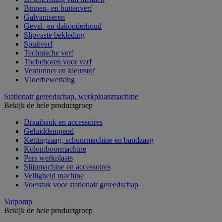
Binnen- en buitenverf
Galvaniseren
Gevel- en dakonderhoud
Slipvaste bekleding
Spuitverf
Technische verf
Toebehoren voor verf
Verdunner en kleurstof
Vloerbewerking
Stationair gereedschap, werkplaatsmachine
Bekijk de hele productgroep
Draaibank en accessoires
Geluiddempend
Kettingzaag, schuurmachine en bandzaag
Kolomboormachine
Pers werkplaats
Slijpmachine en accessoires
Veiligheid machine
Voetstuk voor stationair gereedschap
Vatpomp
Bekijk de hele productgroep