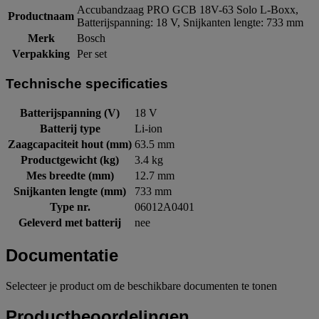
Accubandzaag PRO GCB 18V-63 Solo L-Boxx,
Productnaam
Batterijspanning: 18 V, Snijkanten lengte: 733 mm
Merk
Bosch
Verpakking
Per set
Technische specificaties
Batterijspanning (V)
18 V
Batterij type
Li-ion
Zaagcapaciteit hout (mm)
63.5 mm
Productgewicht (kg)
3.4 kg
Mes breedte (mm)
12.7 mm
Snijkanten lengte (mm)
733 mm
Type nr.
06012A0401
Geleverd met batterij
nee
Documentatie
Selecteer je product om de beschikbare documenten te tonen
Productbeoordelingen