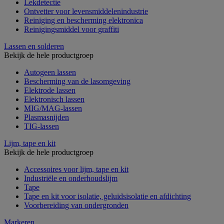
Lekdetectie
Ontvetter voor levensmiddelenindustrie
Reiniging en bescherming elektronica
Reinigingsmiddel voor graffiti
Lassen en solderen
Bekijk de hele productgroep
Autogeen lassen
Bescherming van de lasomgeving
Elektrode lassen
Elektronisch lassen
MIG/MAG-lassen
Plasmasnijden
TIG-lassen
Lijm, tape en kit
Bekijk de hele productgroep
Accessoires voor lijm, tape en kit
Industriële en onderhoudslijm
Tape
Tape en kit voor isolatie, geluidsisolatie en afdichting
Voorbereiding van ondergronden
Markeren