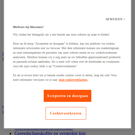
Accessoires voor polijstmachine
Accessoires voor schaafmachine
Accessoires voor schroevendraaier
Accessoires voor schuurmachine
AFWIJZEN >
Accessoires voor slijpmachine
Accessoires voor snij- en snoeigereedschap
Welkom bij Manutan!
Accessoires voor snij-schuurmachine
Wij vinden het belangrijk om u een bezoek aan onze website op maat te bieden!
Accessoires voor spijkermachine
Accessoires voor zaag
Door op de knop "Accepteren en doorgaan" te klikken, kan ons platform via cookies
informatie uitwisselen met uw browser. Met deze informatie kunnen ons marketingteam
en onze internetpartners de prestaties van onze website meten en uw winkelvoorkeuren
Elektrische toebehoren en verlichting
analyseren. Hierdoor kunnen wij u nog meer op uw behoeften gepersonaliseerd producten
Bekijk de hele productgroep
en passende reclame aanbieden. Als u meer wilt weten over de doeleinden en voorkeuren
voor elk type cookie, klikt u op "Cookievoorkeuren".
Accessoires voor elektrisch schakelpaneel
Batterij, oplader en kabel
En als je ervoor kiest om je bezoek zonder cookies voort te zetten, mag dat ook! Voor
Elektrische kabel
meer informatie verwijzen we je naar
onze cookieverklaring.
Elektrische uitrusting
Verlengsnoer, stekkerdoos en kapelhaspel
Accepteren en doorgaan
Wandcontactdoos en schakelaar
Gereedschap opbergen
Bekijk de hele productgroep
Cookievoorkeuren
Assortimentsdoos en gereedschapkoffer
Gereedschapskist en opbergtas
Gereedschapskoffer en versterkte kist