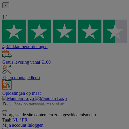
×
{ }
4,3/5 klantbeoordelingen
Gratis levering vanaf €100
Eigen montagedienst
Oplossingen op maat
Zoek
Voorgestelde site content en zoekgeschiedenismenu
Taal:
NL
/
FR
Mijn account
Inloggen