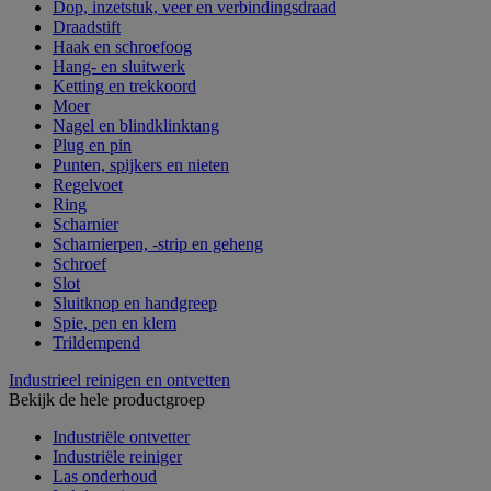
Dop, inzetstuk, veer en verbindingsdraad
Draadstift
Haak en schroefoog
Hang- en sluitwerk
Ketting en trekkoord
Moer
Nagel en blindklinktang
Plug en pin
Punten, spijkers en nieten
Regelvoet
Ring
Scharnier
Scharnierpen, -strip en geheng
Schroef
Slot
Sluitknop en handgreep
Spie, pen en klem
Trildempend
Industrieel reinigen en ontvetten
Bekijk de hele productgroep
Industriële ontvetter
Industriële reiniger
Las onderhoud