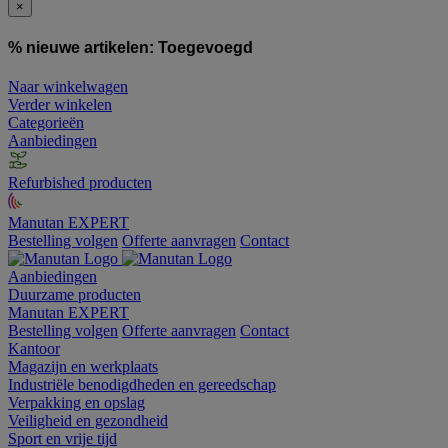
×
% nieuwe artikelen:
Toegevoegd
Naar winkelwagen
Verder winkelen
Categorieën
Aanbiedingen
Refurbished producten
Manutan EXPERT
Bestelling volgen
Offerte aanvragen
Contact
Aanbiedingen
Duurzame producten
Manutan EXPERT
Bestelling volgen
Offerte aanvragen
Contact
Kantoor
Magazijn en werkplaats
Industriële benodigdheden en gereedschap
Verpakking en opslag
Veiligheid en gezondheid
Sport en vrije tijd