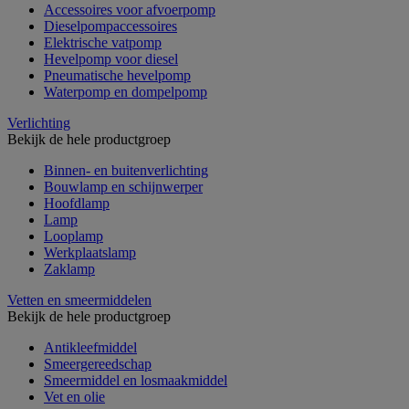
Accessoires voor afvoerpomp
Dieselpompaccessoires
Elektrische vatpomp
Hevelpomp voor diesel
Pneumatische hevelpomp
Waterpomp en dompelpomp
Verlichting
Bekijk de hele productgroep
Binnen- en buitenverlichting
Bouwlamp en schijnwerper
Hoofdlamp
Lamp
Looplamp
Werkplaatslamp
Zaklamp
Vetten en smeermiddelen
Bekijk de hele productgroep
Antikleefmiddel
Smeergereedschap
Smeermiddel en losmaakmiddel
Vet en olie