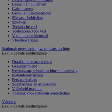
Binnen- en buitenverf
Galvaniseren
Gevel- en dakonderhoud
Slipvaste bekleding
Spuitverf
Technische verf
Toebehoren voor verf
Verdunner en kleurstof
Vloerbewerking
Stationair gereedschap, werkplaatsmachine
Bekijk de hele productgroep
Draaibank en accessoires
Geluiddempend
Kettingzaag, schuurmachine en bandzaag
Kolomboormachine
Pers werkplaats
Slijpmachine en accessoires
Veiligheid machine
Voetstuk voor stationair gereedschap
Vatpomp
Bekijk de hele productgroep