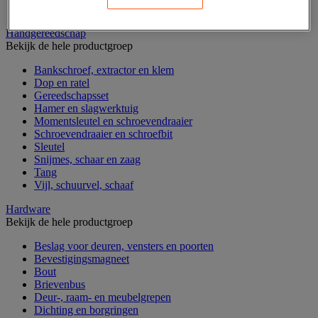
Verrijdbare werktafel
Handgereedschap
Bekijk de hele productgroep
Bankschroef, extractor en klem
Dop en ratel
Gereedschapsset
Hamer en slagwerktuig
Momentsleutel en schroevendraaier
Schroevendraaier en schroefbit
Sleutel
Snijmes, schaar en zaag
Tang
Vijl, schuurvel, schaaf
Hardware
Bekijk de hele productgroep
Beslag voor deuren, vensters en poorten
Bevestigingsmagneet
Bout
Brievenbus
Deur-, raam- en meubelgrepen
Dichting en borgringen