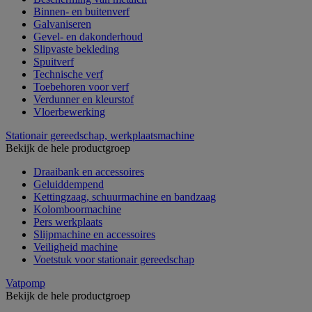
Binnen- en buitenverf
Galvaniseren
Gevel- en dakonderhoud
Slipvaste bekleding
Spuitverf
Technische verf
Toebehoren voor verf
Verdunner en kleurstof
Vloerbewerking
Stationair gereedschap, werkplaatsmachine
Bekijk de hele productgroep
Draaibank en accessoires
Geluiddempend
Kettingzaag, schuurmachine en bandzaag
Kolomboormachine
Pers werkplaats
Slijpmachine en accessoires
Veiligheid machine
Voetstuk voor stationair gereedschap
Vatpomp
Bekijk de hele productgroep