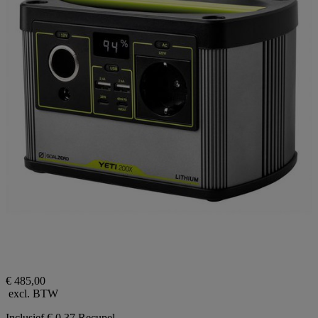
€ 485,00
excl. BTW
Inclusief € 0,37 Recupel