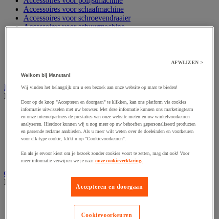
Accessoires voor polijstmachine
Accessoires voor schaafmachine
Accessoires voor schroevendraaier
Accessoires voor schuurmachine
Accessoires voor slijpmachine
Accessoires voor snij- en snoeigereedschap
Accessoires voor snij-schuurmachine
Accessoires voor spijkermachine
AFWIJZEN >
Accessoires voor zaag
Welkom bij Manutan!
Elektrische toebehoren en verlichting
Wij vinden het belangrijk om u een bezoek aan onze website op maat te bieden!
Bekijk de hele productgroep
Door op de knop "Accepteren en doorgaan" te klikken, kan ons platform via cookies
informatie uitwisselen met uw browser. Met deze informatie kunnen ons marketingteam
Accessoires voor elektrisch schakelpaneel
en onze internetpartners de prestaties van onze website meten en uw winkelvoorkeuren
Batterij, oplader en kabel
analyseren. Hierdoor kunnen wij u nog meer op uw behoeften gepersonaliseerd producten
Elektrische kabel
en passende reclame aanbieden. Als u meer wilt weten over de doeleinden en voorkeuren
Elektrische uitrusting
voor elk type cookie, klikt u op "Cookievoorkeuren".
Verlengsnoer, stekkerdoos en kapelhaspel
En als je ervoor kiest om je bezoek zonder cookies voort te zetten, mag dat ook! Voor
Wandcontactdoos en schakelaar
meer informatie verwijzen we je naar
onze cookieverklaring.
Gereedschap opbergen
Bekijk de hele productgroep
Accepteren en doorgaan
Assortimentsdoos en gereedschapkoffer
Gereedschapskist en opbergtas
Cookievoorkeuren
Gereedschapskoffer en versterkte kist