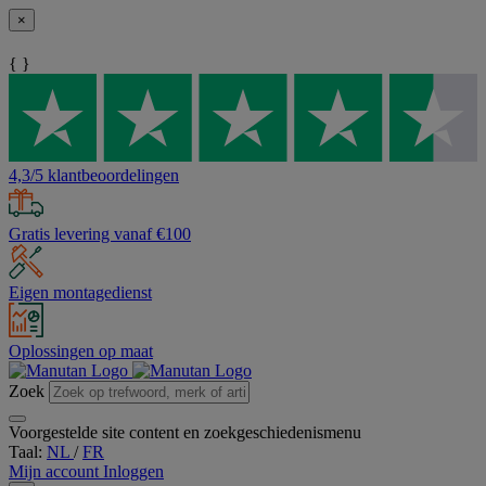
×
{ }
4,3/5 klantbeoordelingen
Gratis levering vanaf €100
Eigen montagedienst
Oplossingen op maat
Zoek
Voorgestelde site content en zoekgeschiedenismenu
Taal:
NL
/
FR
Mijn account
Inloggen