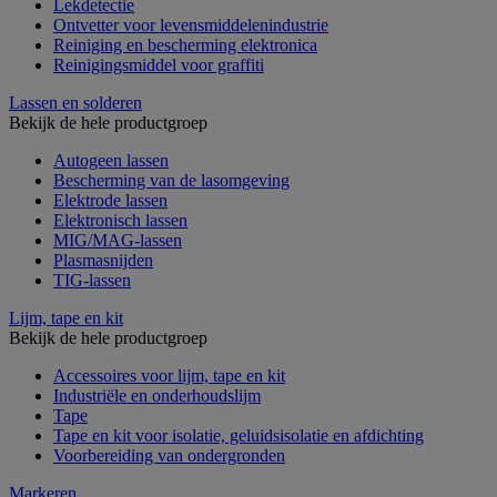
Lekdetectie
Ontvetter voor levensmiddelenindustrie
Reiniging en bescherming elektronica
Reinigingsmiddel voor graffiti
Lassen en solderen
Bekijk de hele productgroep
Autogeen lassen
Bescherming van de lasomgeving
Elektrode lassen
Elektronisch lassen
MIG/MAG-lassen
Plasmasnijden
TIG-lassen
Lijm, tape en kit
Bekijk de hele productgroep
Accessoires voor lijm, tape en kit
Industriële en onderhoudslijm
Tape
Tape en kit voor isolatie, geluidsisolatie en afdichting
Voorbereiding van ondergronden
Markeren