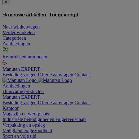
×
% nieuwe artikelen:
Toegevoegd
Naar winkelwagen
Verder winkelen
Categorieën
Aanbiedingen
Refurbished producten
Manutan EXPERT
Bestelling volgen
Offerte aanvragen
Contact
Aanbiedingen
Duurzame producten
Manutan EXPERT
Bestelling volgen
Offerte aanvragen
Contact
Kantoor
Magazijn en werkplaats
Industriële benodigdheden en gereedschap
Verpakking en opslag
Veiligheid en gezondheid
Sport en vrije tijd