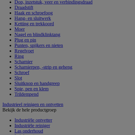
Dop, inzetstuk, veer en verbindingsdraad
Draadstift
Haak en schroefoog
Hang- en sluitwerk
Ketting en trekkoord
Moer
Nagel en blindklinktang
Plug en pin
Punten, spijkers en nieten
Regelvoet
Ring
Scharnier
Scharnierpen, -strip en geheng
Schroef
Slot
Sluitknop en handgreep
Spie, pen en klem
Trildempend
Industrieel reinigen en ontvetten
Bekijk de hele productgroep
Industriële ontvetter
Industriële reiniger
Las onderhoud