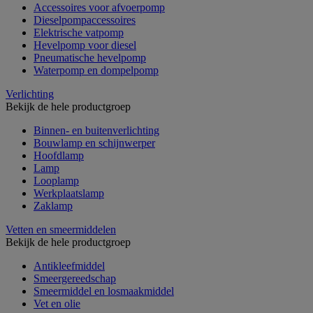
Accessoires voor afvoerpomp
Dieselpompaccessoires
Elektrische vatpomp
Hevelpomp voor diesel
Pneumatische hevelpomp
Waterpomp en dompelpomp
Verlichting
Bekijk de hele productgroep
Binnen- en buitenverlichting
Bouwlamp en schijnwerper
Hoofdlamp
Lamp
Looplamp
Werkplaatslamp
Zaklamp
Vetten en smeermiddelen
Bekijk de hele productgroep
Antikleefmiddel
Smeergereedschap
Smeermiddel en losmaakmiddel
Vet en olie