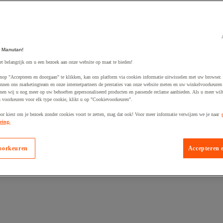
 Manutan!
et belangrijk om u een bezoek aan onze website op maat te bieden!
egevoegd aan winkelwagen
nop "Accepteren en doorgaan" te klikken, kan ons platform via cookies informatie uitwisselen met uw browser.
nnen ons marketingteam en onze internetpartners de prestaties van onze website meten en uw winkelvoorkeuren 
nen wij u nog meer op uw behoeften gepersonaliseerd producten en passende reclame aanbieden. Als u meer wil
n voorkeuren voor elk type cookie, klikt u op "Cookievoorkeuren".
oor kiest om je bezoek zonder cookies voort te zetten, mag dat ook! Voor meer informatie verwijzen we je naar
ring.
oorkeuren
Accepteren 