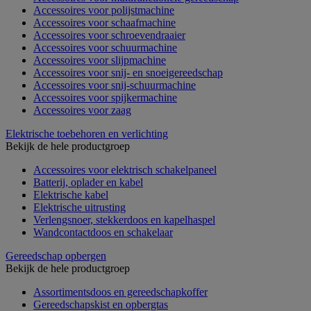
Accessoires voor polijstmachine
Accessoires voor schaafmachine
Accessoires voor schroevendraaier
Accessoires voor schuurmachine
Accessoires voor slijpmachine
Accessoires voor snij- en snoeigereedschap
Accessoires voor snij-schuurmachine
Accessoires voor spijkermachine
Accessoires voor zaag
Elektrische toebehoren en verlichting
Bekijk de hele productgroep
Accessoires voor elektrisch schakelpaneel
Batterij, oplader en kabel
Elektrische kabel
Elektrische uitrusting
Verlengsnoer, stekkerdoos en kapelhaspel
Wandcontactdoos en schakelaar
Gereedschap opbergen
Bekijk de hele productgroep
Assortimentsdoos en gereedschapkoffer
Gereedschapskist en opbergtas