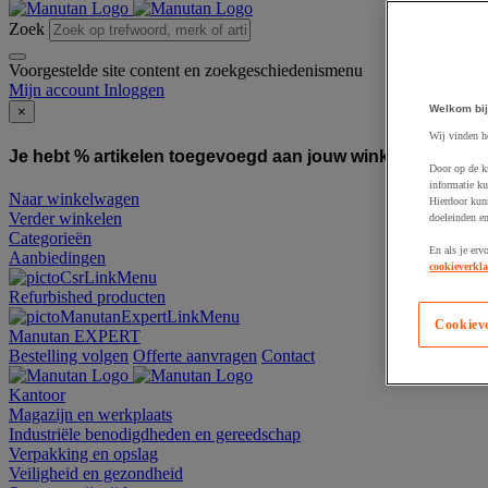
Zoek
Voorgestelde site content en zoekgeschiedenismenu
Mijn account
Inloggen
Welkom bij
×
Wij vinden h
Je hebt % artikelen toegevoegd aan jouw winkelwagen:
To
Door op de k
informatie ku
Naar winkelwagen
Hierdoor kun
Verder winkelen
doeleinden e
Categorieën
En als je erv
Aanbiedingen
cookieverkla
Refurbished producten
Cookiev
Manutan EXPERT
Bestelling volgen
Offerte aanvragen
Contact
Kantoor
Magazijn en werkplaats
Industriële benodigdheden en gereedschap
Verpakking en opslag
Veiligheid en gezondheid