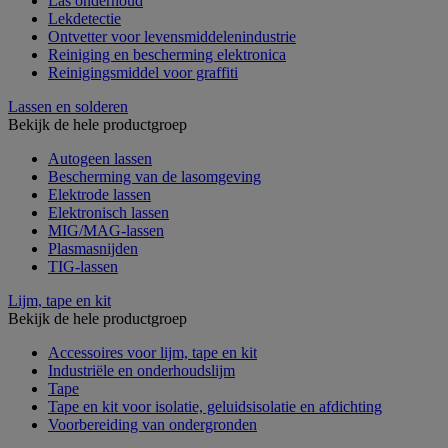
Las onderhoud
Lekdetectie
Ontvetter voor levensmiddelenindustrie
Reiniging en bescherming elektronica
Reinigingsmiddel voor graffiti
Lassen en solderen
Bekijk de hele productgroep
Autogeen lassen
Bescherming van de lasomgeving
Elektrode lassen
Elektronisch lassen
MIG/MAG-lassen
Plasmasnijden
TIG-lassen
Lijm, tape en kit
Bekijk de hele productgroep
Accessoires voor lijm, tape en kit
Industriële en onderhoudslijm
Tape
Tape en kit voor isolatie, geluidsisolatie en afdichting
Voorbereiding van ondergronden