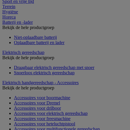
Sport en vrije tijd
Terrein
Hygiëne
Horeca
Batterij en -lader
Bekijk de hele productgroep
Niet-oplaadbare batterij
Oplaadbare batterij en lader
Elektrisch gereedschap
Bekijk de hele productgroep
Draagbaar elektrisch gereedschap met snoer
Snoerloos elektrisch gereedschap
Elektrisch handgereedschap - Accessoires
Bekijk de hele productgroep
Accessoires voor boormachine
Accessoires voor Dremel
Accessoires voor drilboor
Accessoires voor elektrisch gereedschap
Accessoires voor freesmachine
Accessoires voor heteluchtpistool
Accessoires voor multifunctionele gereedschap