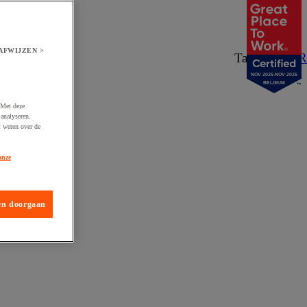
AFWIJZEN >
Taal:
NL
/
FR
NOV 2025-NOV 2026
BELGIUM
 Met deze
analyseren.
t weten over de
onze
en doorgaan