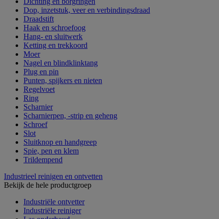
Dichting en borgringen
Dop, inzetstuk, veer en verbindingsdraad
Draadstift
Haak en schroefoog
Hang- en sluitwerk
Ketting en trekkoord
Moer
Nagel en blindklinktang
Plug en pin
Punten, spijkers en nieten
Regelvoet
Ring
Scharnier
Scharnierpen, -strip en geheng
Schroef
Slot
Sluitknop en handgreep
Spie, pen en klem
Trildempend
Industrieel reinigen en ontvetten
Bekijk de hele productgroep
Industriële ontvetter
Industriële reiniger