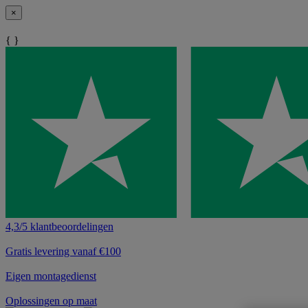
×
{ }
4,3/5 klantbeoordelingen
Gratis levering vanaf €100
Eigen montagedienst
Oplossingen op maat