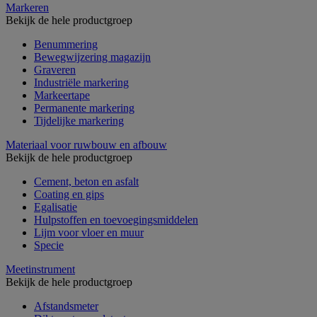
Markeren
Bekijk de hele productgroep
Benummering
Bewegwijzering magazijn
Graveren
Industriële markering
Markeertape
Permanente markering
Tijdelijke markering
Materiaal voor ruwbouw en afbouw
Bekijk de hele productgroep
Cement, beton en asfalt
Coating en gips
Egalisatie
Hulpstoffen en toevoegingsmiddelen
Lijm voor vloer en muur
Specie
Meetinstrument
Bekijk de hele productgroep
Afstandsmeter