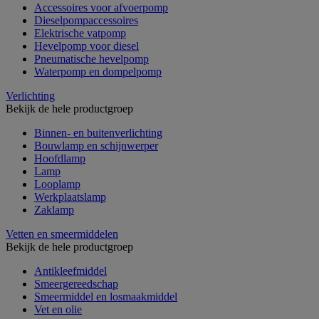
Accessoires voor afvoerpomp
Dieselpompaccessoires
Elektrische vatpomp
Hevelpomp voor diesel
Pneumatische hevelpomp
Waterpomp en dompelpomp
Verlichting
Bekijk de hele productgroep
Binnen- en buitenverlichting
Bouwlamp en schijnwerper
Hoofdlamp
Lamp
Looplamp
Werkplaatslamp
Zaklamp
Vetten en smeermiddelen
Bekijk de hele productgroep
Antikleefmiddel
Smeergereedschap
Smeermiddel en losmaakmiddel
Vet en olie