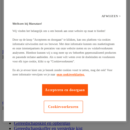
Accessoires voor polijstmachine
Accessoires voor schaafmachine
Accessoires voor schroevendraaier
Accessoires voor schuurmachine
AFWIJZEN >
Accessoires voor slijpmachine
Welkom bij Manutan!
Accessoires voor snij- en snoeigereedschap
Accessoires voor snij-schuurmachine
Wij vinden het belangrijk om u een bezoek aan onze website op maat te bieden!
Accessoires voor spijkermachine
Door op de knop "Accepteren en doorgaan" te klikken, kan ons platform via cookies
Accessoires voor zaag
informatie uitwisselen met uw browser. Met deze informatie kunnen ons marketingteam
en onze internetpartners de prestaties van onze website meten en uw winkelvoorkeuren
Elektrische toebehoren en verlichting
analyseren. Hierdoor kunnen wij u nog meer op uw behoeften gepersonaliseerd producten
Bekijk de hele productgroep
en passende reclame aanbieden. Als u meer wilt weten over de doeleinden en voorkeuren
voor elk type cookie, klikt u op "Cookievoorkeuren".
Accessoires voor elektrisch schakelpaneel
En als je ervoor kiest om je bezoek zonder cookies voort te zetten, mag dat ook! Voor
Batterij, oplader en kabel
meer informatie verwijzen we je naar
onze cookieverklaring.
Elektrische kabel
Elektrische uitrusting
Verlengsnoer, stekkerdoos en kapelhaspel
Accepteren en doorgaan
Wandcontactdoos en schakelaar
Gereedschap opbergen
Cookievoorkeuren
Bekijk de hele productgroep
Assortimentsdoos en gereedschapkoffer
Gereedschapskist en opbergtas
Gereedschapskoffer en versterkte kist