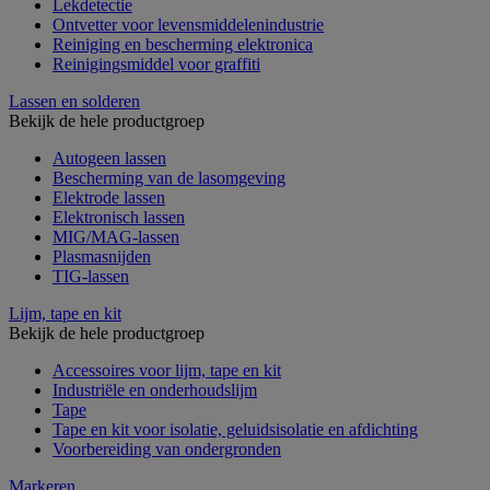
Lekdetectie
Ontvetter voor levensmiddelenindustrie
Reiniging en bescherming elektronica
Reinigingsmiddel voor graffiti
Lassen en solderen
Bekijk de hele productgroep
Autogeen lassen
Bescherming van de lasomgeving
Elektrode lassen
Elektronisch lassen
MIG/MAG-lassen
Plasmasnijden
TIG-lassen
Lijm, tape en kit
Bekijk de hele productgroep
Accessoires voor lijm, tape en kit
Industriële en onderhoudslijm
Tape
Tape en kit voor isolatie, geluidsisolatie en afdichting
Voorbereiding van ondergronden
Markeren