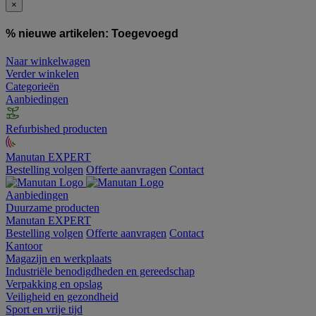
×
% nieuwe artikelen:
Toegevoegd
Naar winkelwagen
Verder winkelen
Categorieën
Aanbiedingen
Refurbished producten
Manutan EXPERT
Bestelling volgen
Offerte aanvragen
Contact
Aanbiedingen
Duurzame producten
Manutan EXPERT
Bestelling volgen
Offerte aanvragen
Contact
Kantoor
Magazijn en werkplaats
Industriële benodigdheden en gereedschap
Verpakking en opslag
Veiligheid en gezondheid
Sport en vrije tijd