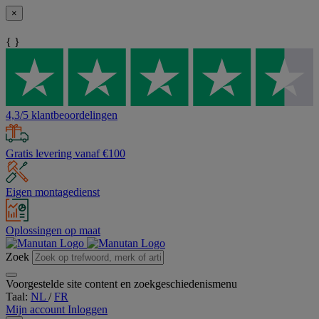
×
{ }
4,3/5 klantbeoordelingen
Gratis levering vanaf €100
Eigen montagedienst
Oplossingen op maat
Zoek
Voorgestelde site content en zoekgeschiedenismenu
Taal:
NL
/
FR
Mijn account
Inloggen