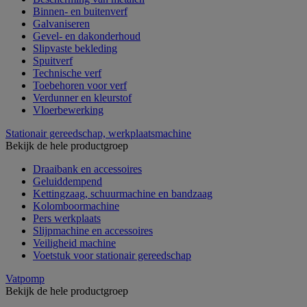
Binnen- en buitenverf
Galvaniseren
Gevel- en dakonderhoud
Slipvaste bekleding
Spuitverf
Technische verf
Toebehoren voor verf
Verdunner en kleurstof
Vloerbewerking
Stationair gereedschap, werkplaatsmachine
Bekijk de hele productgroep
Draaibank en accessoires
Geluiddempend
Kettingzaag, schuurmachine en bandzaag
Kolomboormachine
Pers werkplaats
Slijpmachine en accessoires
Veiligheid machine
Voetstuk voor stationair gereedschap
Vatpomp
Bekijk de hele productgroep