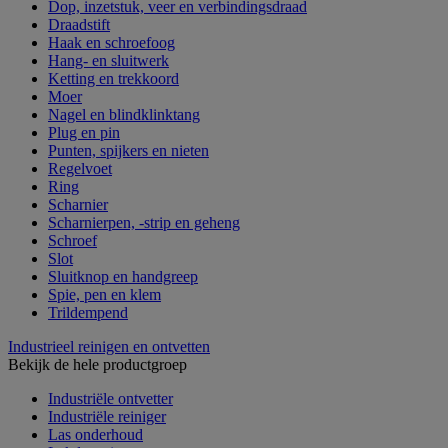
Dop, inzetstuk, veer en verbindingsdraad
Draadstift
Haak en schroefoog
Hang- en sluitwerk
Ketting en trekkoord
Moer
Nagel en blindklinktang
Plug en pin
Punten, spijkers en nieten
Regelvoet
Ring
Scharnier
Scharnierpen, -strip en geheng
Schroef
Slot
Sluitknop en handgreep
Spie, pen en klem
Trildempend
Industrieel reinigen en ontvetten
Bekijk de hele productgroep
Industriële ontvetter
Industriële reiniger
Las onderhoud