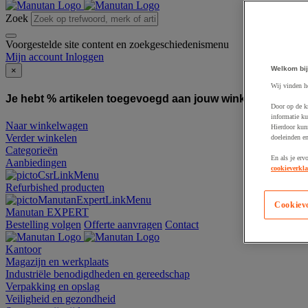
Zoek
Voorgestelde site content en zoekgeschiedenismenu
Mijn account
Inloggen
Welkom bij
×
Wij vinden h
Je hebt % artikelen toegevoegd aan jouw winkelwagen:
To
Door op de k
informatie ku
Naar winkelwagen
Hierdoor kun
Verder winkelen
doeleinden e
Categorieën
En als je erv
Aanbiedingen
cookieverkla
Refurbished producten
Cookiev
Manutan EXPERT
Bestelling volgen
Offerte aanvragen
Contact
Kantoor
Magazijn en werkplaats
Industriële benodigdheden en gereedschap
Verpakking en opslag
Veiligheid en gezondheid