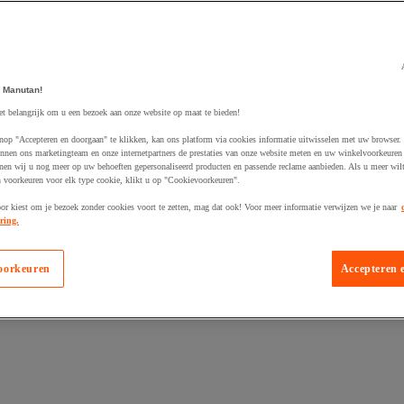
 Manutan!
et belangrijk om u een bezoek aan onze website op maat te bieden!
egevoegd aan winkelwagen
nop "Accepteren en doorgaan" te klikken, kan ons platform via cookies informatie uitwisselen met uw browser.
nnen ons marketingteam en onze internetpartners de prestaties van onze website meten en uw winkelvoorkeuren 
nen wij u nog meer op uw behoeften gepersonaliseerd producten en passende reclame aanbieden. Als u meer wil
n voorkeuren voor elk type cookie, klikt u op "Cookievoorkeuren".
oor kiest om je bezoek zonder cookies voort te zetten, mag dat ook! Voor meer informatie verwijzen we je naar
ring.
oorkeuren
Accepteren 