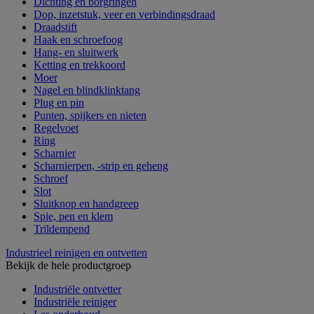
Dichting en borgringen
Dop, inzetstuk, veer en verbindingsdraad
Draadstift
Haak en schroefoog
Hang- en sluitwerk
Ketting en trekkoord
Moer
Nagel en blindklinktang
Plug en pin
Punten, spijkers en nieten
Regelvoet
Ring
Scharnier
Scharnierpen, -strip en geheng
Schroef
Slot
Sluitknop en handgreep
Spie, pen en klem
Trildempend
Industrieel reinigen en ontvetten
Bekijk de hele productgroep
Industriële ontvetter
Industriële reiniger