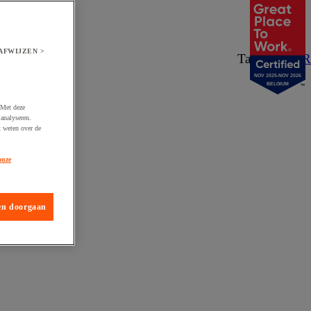
AFWIJZEN >
Taal:
NL
/
FR
NOV 2025-NOV 2026
BELGIUM
 Met deze
analyseren.
t weten over de
onze
en doorgaan