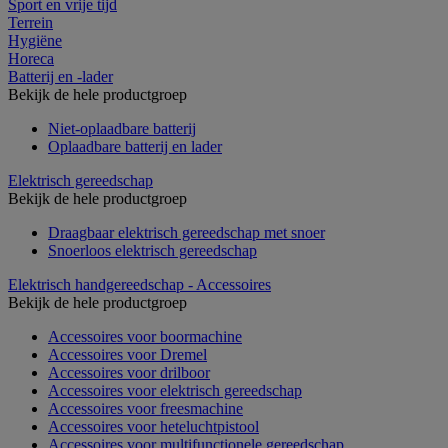
Sport en vrije tijd
Terrein
Hygiëne
Horeca
Batterij en -lader
Bekijk de hele productgroep
Niet-oplaadbare batterij
Oplaadbare batterij en lader
Elektrisch gereedschap
Bekijk de hele productgroep
Draagbaar elektrisch gereedschap met snoer
Snoerloos elektrisch gereedschap
Elektrisch handgereedschap - Accessoires
Bekijk de hele productgroep
Accessoires voor boormachine
Accessoires voor Dremel
Accessoires voor drilboor
Accessoires voor elektrisch gereedschap
Accessoires voor freesmachine
Accessoires voor heteluchtpistool
Accessoires voor multifunctionele gereedschap