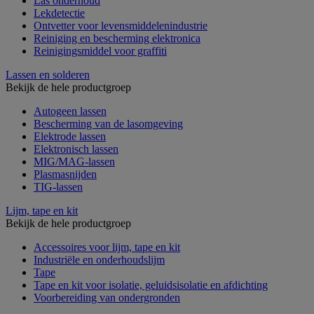
Las onderhoud
Lekdetectie
Ontvetter voor levensmiddelenindustrie
Reiniging en bescherming elektronica
Reinigingsmiddel voor graffiti
Lassen en solderen
Bekijk de hele productgroep
Autogeen lassen
Bescherming van de lasomgeving
Elektrode lassen
Elektronisch lassen
MIG/MAG-lassen
Plasmasnijden
TIG-lassen
Lijm, tape en kit
Bekijk de hele productgroep
Accessoires voor lijm, tape en kit
Industriële en onderhoudslijm
Tape
Tape en kit voor isolatie, geluidsisolatie en afdichting
Voorbereiding van ondergronden