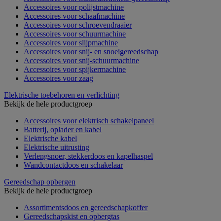
Accessoires voor polijstmachine
Accessoires voor schaafmachine
Accessoires voor schroevendraaier
Accessoires voor schuurmachine
Accessoires voor slijpmachine
Accessoires voor snij- en snoeigereedschap
Accessoires voor snij-schuurmachine
Accessoires voor spijkermachine
Accessoires voor zaag
Elektrische toebehoren en verlichting
Bekijk de hele productgroep
Accessoires voor elektrisch schakelpaneel
Batterij, oplader en kabel
Elektrische kabel
Elektrische uitrusting
Verlengsnoer, stekkerdoos en kapelhaspel
Wandcontactdoos en schakelaar
Gereedschap opbergen
Bekijk de hele productgroep
Assortimentsdoos en gereedschapkoffer
Gereedschapskist en opbergtas