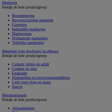
Markeren
Bekijk de hele productgroep
Benummering
Bewegwijzering magazijn
Graveren
Industriële markering
Markeertape
Permanente markering
Tijdelijke markering
Materiaal voor ruwbouw en afbouw
Bekijk de hele productgroep
Cement, beton en asfalt
Coating en gips
Egalisatie
Hulpstoffen en toevoegingsmiddelen
Lijm voor vloer en muur
Specie
Meetinstrument
Bekijk de hele productgroep
Afstandsmeter