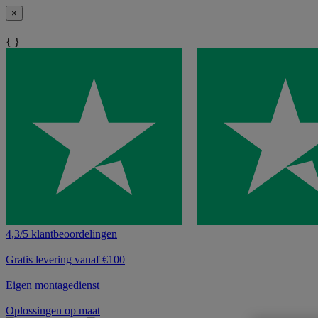
×
{ }
4,3/5 klantbeoordelingen
Gratis levering vanaf €100
Eigen montagedienst
Oplossingen op maat