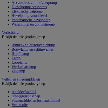
Accessoires voor afvoerpomp
Dieselpompaccessoires
Elektrische vatpomp
Hevelpomp voor diesel
Pneumatische hevelpomp
Waterpomp en dompelpomp
Verlichting
Bekijk de hele productgroep
Binnen- en buitenverlichting
Bouwlamp en schijnwerper
Hoofdlamp
Lamp
Looplamp
Werkplaatslamp
Zaklamp
Vetten en smeermiddelen
Bekijk de hele productgroep
Antikleefmiddel
Smeergereedschap
Smeermiddel en losmaakmiddel
Vet en olie