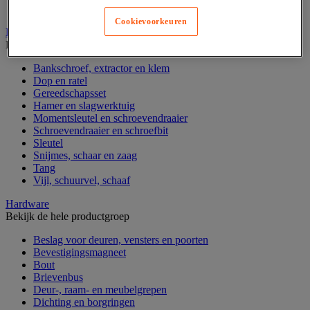
Verrijdbare werktafel
Cookievoorkeuren
Handgereedschap
Bekijk de hele productgroep
Bankschroef, extractor en klem
Dop en ratel
Gereedschapsset
Hamer en slagwerktuig
Momentsleutel en schroevendraaier
Schroevendraaier en schroefbit
Sleutel
Snijmes, schaar en zaag
Tang
Vijl, schuurvel, schaaf
Hardware
Bekijk de hele productgroep
Beslag voor deuren, vensters en poorten
Bevestigingsmagneet
Bout
Brievenbus
Deur-, raam- en meubelgrepen
Dichting en borgringen