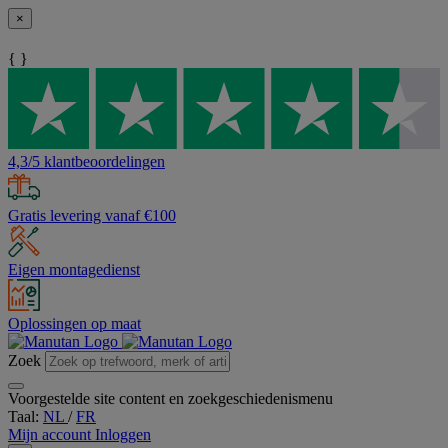
×
{ }
4,3/5 klantbeoordelingen
Gratis levering vanaf €100
Eigen montagedienst
Oplossingen op maat
Zoek
Voorgestelde site content en zoekgeschiedenismenu
Taal:
NL
/
FR
Mijn account
Inloggen