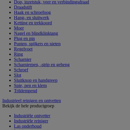
Dop, inzetstuk, veer en verbindingsdraad
Draadstift
Haak en schroefoog
Hang- en sluitwerk
Ketting en trekkoord
Moer
Nagel en blindklinktang
Plug en pin
Punten, spijkers en nieten
Regelvoet
Ring
Scharnier
Scharnierpen, -strip en geheng
Schroef
Slot
Sluitknop en handgreep
Spie, pen en klem
Trildempend
Industrieel reinigen en ontvetten
Bekijk de hele productgroep
Industriële ontvetter
Industriële reiniger
Las onderhoud