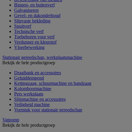
Binnen- en buitenverf
Galvaniseren
Gevel- en dakonderhoud
Slipvaste bekleding
Spuitverf
Technische verf
Toebehoren voor verf
Verdunner en kleurstof
Vloerbewerking
Stationair gereedschap, werkplaatsmachine
Bekijk de hele productgroep
Draaibank en accessoires
Geluiddempend
Kettingzaag, schuurmachine en bandzaag
Kolomboormachine
Pers werkplaats
Slijpmachine en accessoires
Veiligheid machine
Voetstuk voor stationair gereedschap
Vatpomp
Bekijk de hele productgroep