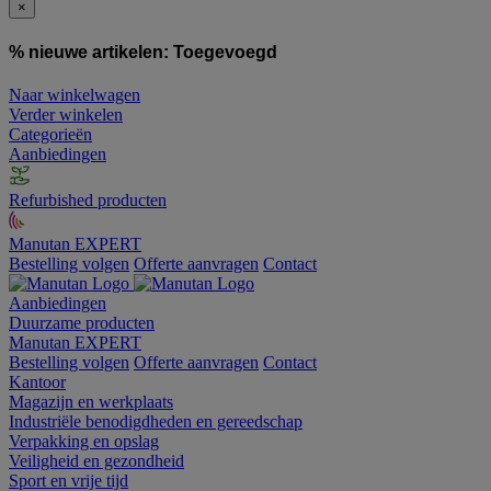
×
% nieuwe artikelen:
Toegevoegd
Naar winkelwagen
Verder winkelen
Categorieën
Aanbiedingen
Refurbished producten
Manutan EXPERT
Bestelling volgen
Offerte aanvragen
Contact
Aanbiedingen
Duurzame producten
Manutan EXPERT
Bestelling volgen
Offerte aanvragen
Contact
Kantoor
Magazijn en werkplaats
Industriële benodigdheden en gereedschap
Verpakking en opslag
Veiligheid en gezondheid
Sport en vrije tijd