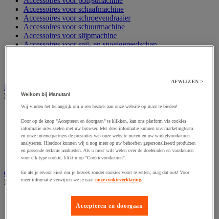
Accessoires voor polijstmachine
Accessoires voor schaafmachine
Accessoires voor schroevendraaier
Accessoires voor schuurmachine
Accessoires voor slijpmachine
Accessoires voor snij- en snoeigereedschap
Accessoires voor snij-schuurmachine
Accessoires voor spijkermachine
Accessoires voor zaag
AFWIJZEN >
Elektrische toebehoren en verlichting
Welkom bij Manutan!
Bekijk de hele productgroep
Wij vinden het belangrijk om u een bezoek aan onze website op maat te bieden!
Accessoires voor elektrisch schakelpaneel
Batterij, oplader en kabel
Door op de knop "Accepteren en doorgaan" te klikken, kan ons platform via cookies
informatie uitwisselen met uw browser. Met deze informatie kunnen ons marketingteam
Elektrische kabel
en onze internetpartners de prestaties van onze website meten en uw winkelvoorkeuren
Elektrische uitrusting
analyseren. Hierdoor kunnen wij u nog meer op uw behoeften gepersonaliseerd producten
Verlengsnoer, stekkerdoos en kapelhaspel
en passende reclame aanbieden. Als u meer wilt weten over de doeleinden en voorkeuren
Wandcontactdoos en schakelaar
voor elk type cookie, klikt u op "Cookievoorkeuren".
Gereedschap opbergen
En als je ervoor kiest om je bezoek zonder cookies voort te zetten, mag dat ook! Voor
meer informatie verwijzen we je naar
onze cookieverklaring.
Bekijk de hele productgroep
Assortimentsdoos en gereedschapkoffer
Accepteren en doorgaan
Gereedschapskist en opbergtas
Gereedschapskoffer en versterkte kist